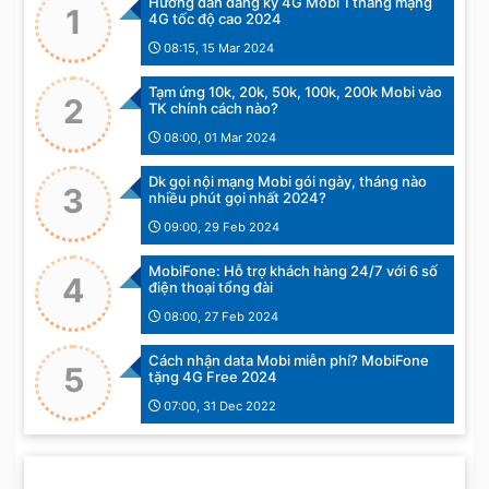
Hướng dẫn đăng ký 4G Mobi 1 tháng mạng
1
4G tốc độ cao 2024
08:15, 15 Mar 2024
Tạm ứng 10k, 20k, 50k, 100k, 200k Mobi vào
2
TK chính cách nào?
08:00, 01 Mar 2024
Dk gọi nội mạng Mobi gói ngày, tháng nào
3
nhiều phút gọi nhất 2024?
09:00, 29 Feb 2024
MobiFone: Hỗ trợ khách hàng 24/7 với 6 số
4
điện thoại tổng đài
08:00, 27 Feb 2024
Cách nhận data Mobi miễn phí? MobiFone
5
tặng 4G Free 2024
07:00, 31 Dec 2022