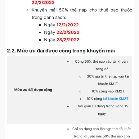
22/2/2022
Khuyến mãi 50% thẻ nạp cho thuê bao thuộc
trong danh sách:
Ngày
12/2/2022
Ngày
22/2/2022
Ngày
28/2/2022
2.2. Mức ưu đãi được cộng trong khuyến mãi
Cộng 50% thẻ nạp vào tài khoản.
Trong đó:
30% giá trị thẻ nạp vào tài
khoản KM1T
Mức ưu đãi được cộng
10% cộng vào KM2T
10% cộng
tài khoản KM3T
.
Thời gian sử dụng trong vòng 15
ngày
Chỉ áp dụng cho lần nạp thẻ đầu tiên
trong khuyến mãi 50% thẻ nạp cho