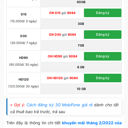
60GB
Đăng ký
ON D15
gửi
9084
D15
(15.000đ/ 3 ngày)
3GB
Đăng ký
ON D30
gửi
9084
D30
(30.000đ/ 7 ngày)
7GB
Đăng ký
ON HD90
gửi
9084
HD90
(90.000đ/ 30 ngày)
8 GB
Đăng ký
ON HD120
gửi
9084
HD120
(120.000đ/ 30 ngày)
10 GB
» Gợi ý:
Cách đăng ký 3G MobiFone giá rẻ
dành cho tất
cả thuê bao trả trước, trả sau
Trên đây là thông tin chi tiết
khuyến mãi tháng 2/2022 của