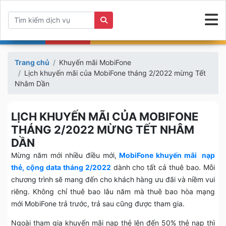
Trang chủ
Khuyến mãi MobiFone
Lịch khuyến mãi của MobiFone tháng 2/2022 mừng Tết
Nhâm Dần
LỊCH KHUYẾN MÃI CỦA MOBIFONE
THÁNG 2/2022 MỪNG TẾT NHÂM
DẦN
Mừng năm mới nhiều điều mới,
MobiFone khuyến mãi nạp
thẻ, cộng data tháng 2/2022
dành cho tất cả thuê bao. Mỗi
chương trình sẽ mang đến cho khách hàng ưu đãi và niềm vui
riêng. Không chỉ thuê bao lâu năm mà thuê bao hòa mạng
mới MobiFone trả trước, trả sau cũng được tham gia.
Ngoài tham gia khuyến mãi nạp thẻ lên đến 50% thẻ nạp thì