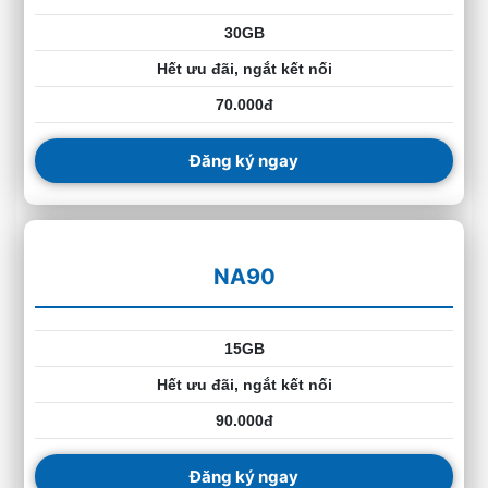
30GB
Hết ưu đãi, ngắt kết nối
70.000đ
Đăng ký ngay
NA90
15GB
Hết ưu đãi, ngắt kết nối
90.000đ
Đăng ký ngay