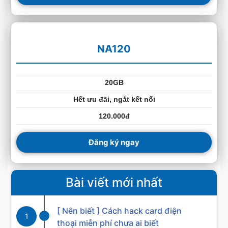
NA120
20GB
Hết ưu đãi, ngắt kết nối
120.000đ
Đăng ký ngay
Bài viết mới nhất
[ Nên biết ] Cách hack card điện
1
thoại miễn phí chưa ai biết