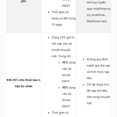
yến
thẻ trực tuyến
KM3T
qua: mobifone.vn,
Thời gian sử
my mobifone,
dụng ưu đãi trong
MobiFone next
15 ngày
Cộng 20% giá trị
thẻ nạp vào tài
khoản khuyến
mãi. Trong đó:
Không quy định
10%
cộng
mệnh giá thẻ nạp
vào tài
và hình thức nạp
khoản
tiền
KM 20% cho thuê bao n
KM1T
Chỉ áp dụng cho
hận tin nhắn
10%
cộng
lần nạp thẻ đầu
vào tài
tiên trong khuyến
khoản
mãi.
KM3T
Thời gian sử