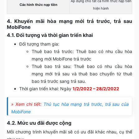
Áp dụng cho tất cả hình thức nạp tiền
Các hình thức nạp tiền
hiện hành
4. Khuyến mãi hòa mạng mới trả trước, trả sau
MobiFone
4.1. Đối tượng và thời gian triển khai
Đối tượng tham gia:
Thuê bao trả trước: Thuê bao có nhu cầu hòa
mạng mới MobiFone trả trước
Thuê bao trả sau: Thuê bao có nhu cầu hòa
mạng mới trả sau và thuê bao chuyển từ thuê
bao trả trước sang trả sau.
Thời gian triển khai: Ngày
1/2/2022 – 28/2/2022
» Xem chi tiết:
Thủ tục hòa mạng trả trước, trả sau của
MobiFone
4.2. Mức ưu đãi được cộng
Mỗi chương trình khuyến mãi sẽ có ưu đãi khác nhau, cụ thể