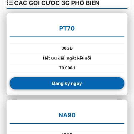
CÁC GÓI CƯỚC 3G PHỔ BIẾN
PT70
30GB
Hết ưu đãi, ngắt kết nối
70.000đ
Đăng ký ngay
NA90