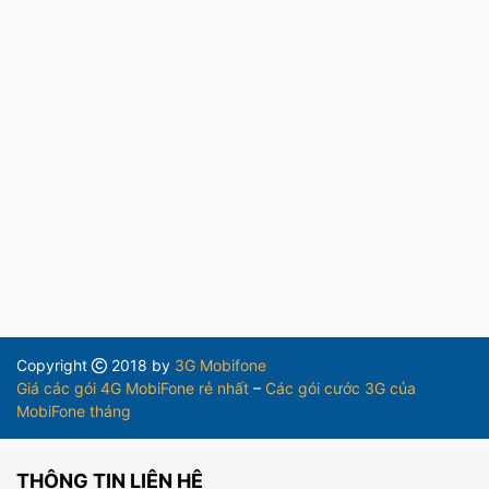
Copyright
2018 by
3G Mobifone
Giá các gói 4G MobiFone rẻ nhất
–
Các gói cước 3G của
MobiFone tháng
THÔNG TIN LIÊN HỆ