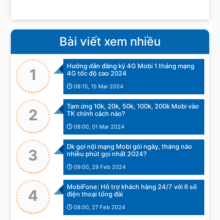
Bài viết xem nhiều
Hướng dẫn đăng ký 4G Mobi 1 tháng mạng
1
4G tốc độ cao 2024
08:15, 15 Mar 2024
Tạm ứng 10k, 20k, 50k, 100k, 200k Mobi vào
2
TK chính cách nào?
08:00, 01 Mar 2024
Dk gọi nội mạng Mobi gói ngày, tháng nào
3
nhiều phút gọi nhất 2024?
09:00, 29 Feb 2024
MobiFone: Hỗ trợ khách hàng 24/7 với 6 số
4
điện thoại tổng đài
08:00, 27 Feb 2024