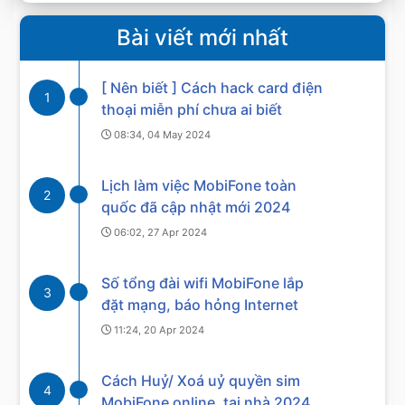
Bài viết mới nhất
[ Nên biết ] Cách hack card điện
1
thoại miễn phí chưa ai biết
08:34, 04 May 2024
Lịch làm việc MobiFone toàn
2
quốc đã cập nhật mới 2024
06:02, 27 Apr 2024
Số tổng đài wifi MobiFone lắp
3
đặt mạng, báo hỏng Internet
11:24, 20 Apr 2024
Cách Huỷ/ Xoá uỷ quyền sim
4
MobiFone online, tại nhà 2024