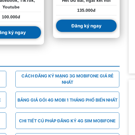
acebook, TikTok,
Hết ưu đãi, ngắt kết nối
Youtube
135.000đ
100.000đ
Đăng ký ngay
ăng ký ngay
CÁCH ĐĂNG KÝ MẠNG 3G MOBIFONE GIÁ RẺ
NHẤT
E
BẢNG GIÁ GÓI 4G MOBI 1 THÁNG PHỔ BIẾN NHẤT
CHI TIẾT CÚ PHÁP ĐĂNG KÝ 4G SIM MOBIFONE