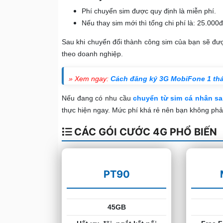
Phí chuyển sim được quy định là miễn phí.
Nếu thay sim mới thì tổng chi phí là: 25.000đ
Sau khi chuyển đổi thành công sim của bạn sẽ đư
theo doanh nghiệp.
» Xem ngay:
Cách đăng ký 3G MobiFone 1 th
Nếu đang có nhu cầu
chuyển
từ sim cá nhân s
thực hiện ngay. Mức phí khá rẻ nên bạn không phả
CÁC GÓI CƯỚC 4G PHỔ BIẾN
PT90
45GB