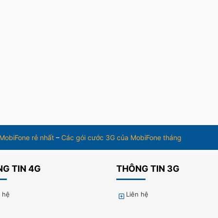
 MobiFone rẻ nhất
–
Các gói cước 3G của MobiFone tháng
G TIN 4G
THÔNG TIN 3G
n hệ
Liên hệ