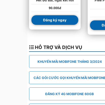
Hết ưu đãi, ngắt kết nối
Free F
90.000đ
Đăng ký ngay
Đ
HỖ TRỢ VÀ DỊCH VỤ
KHUYẾN MÃI MOBIFONE THÁNG 3/2024
CÁC GÓI CƯỚC GỌI KHUYẾN MÃI MOBIFON
ĐĂNG KÝ 4G MOBIFONE 60GB