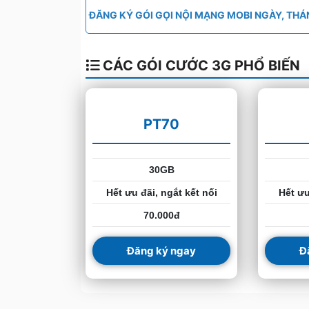
ĐĂNG KÝ GÓI GỌI NỘI MẠNG MOBI NGÀY, TH
CÁC GÓI CƯỚC 3G PHỔ BIẾN
PT70
30GB
Hết ưu đãi, ngắt kết nối
Hết ưu
70.000đ
Đăng ký ngay
Đ