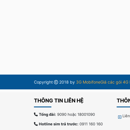
Copyright
2018 by
3G Mobifone
Giá các gói 4G
THÔNG TIN LIÊN HỆ
THÔN
Tổng đài:
9090 hoặc 18001090
Liê
Hotline sim trả trước:
0911 160 160