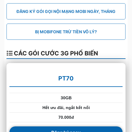
ĐĂNG KÝ GÓI GỌI NỘI MẠNG MOBI NGÀY, THÁNG
BỊ MOBIFONE TRỪ TIỀN VÔ LÝ?
CÁC GÓI CƯỚC 3G PHỔ BIẾN
PT70
30GB
Hết ưu đãi, ngắt kết nối
70.000đ