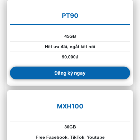
PT90
45GB
Hết ưu đãi, ngắt kết nối
90.000đ
Đăng ký ngay
MXH100
30GB
Free Facebook, TikTok, Youtube