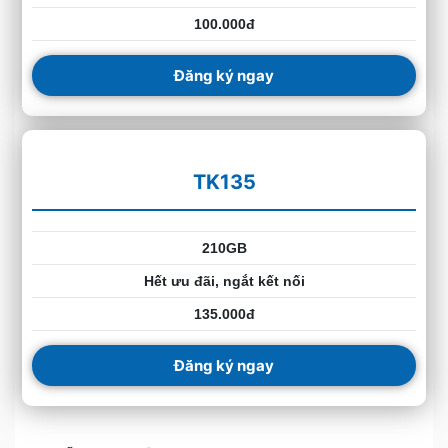
100.000đ
Đăng ký ngay
TK135
210GB
Hết ưu đãi, ngắt kết nối
135.000đ
Đăng ký ngay