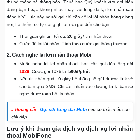
thì hệ thống sẽ thông báo “Thuê bao Quý khách vừa gọi hiện
đang bận hoặc không nhấc máy, vui lòng để lại lời nhắn sau
tiếng bíp”
.
Lúc này người gọi chỉ cần để lại lời nhắn bằng giọng
nói, hệ thống sẽ tự động ghi âm và gửi đến cho bạn.
Thời gian ghi âm tối đa:
20 giây
/ tin nhắn thoại
Cước để lại lời nhắn: Tính theo cước gọi thông thường.
2. Cách nghe lại lời nhắn thoại Mobi
Muốn nghe lại lời nhắn thoại, bạn cần gọi đến tổng đài
1026
. Cước gọi 1026 là:
500đ/phút
.
Nếu tin nhắn quá 10 giây hệ thống sẽ gửi đường link về
cho bạn qua SMS. Chỉ cần nhấn vào đường Link, bạn sẽ
nghe được toàn bộ tin nhắn.
» Hướng dẫn:
Gọi sđt tổng đài Mobi
nếu có thắc mắc cần
giải đáp
Lưu ý khi tham gia dịch vụ dịch vụ lời nhắn
thoại MobiFone