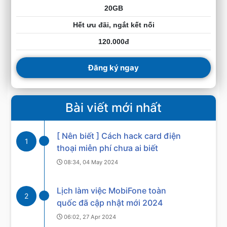
20GB
Hết ưu đãi, ngắt kết nối
120.000đ
Đăng ký ngay
Bài viết mới nhất
[ Nên biết ] Cách hack card điện
1
thoại miễn phí chưa ai biết
08:34, 04 May 2024
Lịch làm việc MobiFone toàn
2
quốc đã cập nhật mới 2024
06:02, 27 Apr 2024