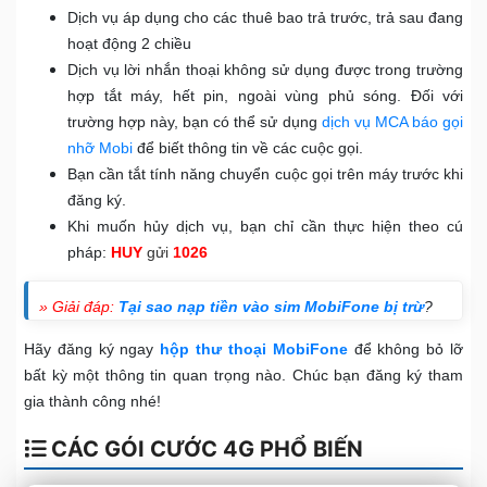
Dịch vụ áp dụng cho các thuê bao trả trước, trả sau đang
hoạt động 2 chiều
Dịch vụ lời nhắn thoại không sử dụng được trong trường
hợp tắt máy, hết pin, ngoài vùng phủ sóng. Đối với
trường hợp này, bạn có thể sử dụng
dịch vụ MCA báo gọi
nhỡ Mobi
để biết thông tin về các cuộc gọi.
Bạn cần tắt tính năng chuyển cuộc gọi trên máy trước khi
đăng ký.
Khi muốn hủy dịch vụ, bạn chỉ cần thực hiện theo cú
pháp:
HUY
gửi
1026
» Giải đáp:
Tại sao nạp tiền vào sim MobiFone bị trừ
?
Hãy đăng ký ngay
hộp thư thoại MobiFone
để không bỏ lỡ
bất kỳ một thông tin quan trọng nào. Chúc bạn đăng ký tham
gia thành công nhé!
CÁC GÓI CƯỚC 4G PHỔ BIẾN