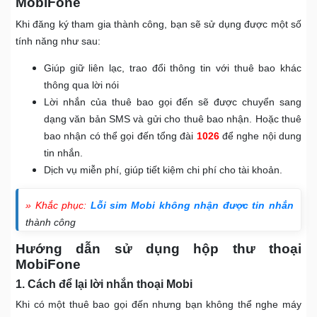
MobiFone
Khi đăng ký tham gia thành công, bạn sẽ sử dụng được một số
tính năng như sau:
Giúp giữ liên lạc, trao đổi thông tin với thuê bao khác
thông qua lời nói
Lời nhắn của thuê bao gọi đến sẽ được chuyển sang
dạng văn bản SMS và gửi cho thuê bao nhận. Hoặc thuê
bao nhận có thể gọi đến tổng đài
1026
để nghe nội dung
tin nhắn.
Dịch vụ miễn phí, giúp tiết kiệm chi phí cho tài khoản.
» Khắc phục:
Lỗi sim Mobi không nhận được tin nhắn
thành công
Hướng dẫn sử dụng hộp thư thoại
MobiFone
1. Cách để lại lời nhắn thoại Mobi
Khi có một thuê bao gọi đến nhưng bạn không thể nghe máy