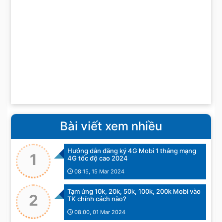
Bài viết xem nhiều
Hướng dẫn đăng ký 4G Mobi 1 tháng mạng
1
4G tốc độ cao 2024
08:15, 15 Mar 2024
Tạm ứng 10k, 20k, 50k, 100k, 200k Mobi vào
2
TK chính cách nào?
08:00, 01 Mar 2024