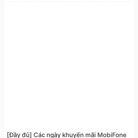
[Đầy đủ] Các ngày khuyến mãi MobiFone