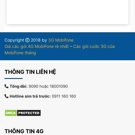
Copyright
2018 by
3G Mobifone
Giá các gói 4G MobiFone rẻ nhất
–
Các gói cước 3G của
MobiFone tháng
THÔNG TIN LIÊN HỆ
Tổng đài:
9090 hoặc 18001090
Hotline sim trả trước:
0911 160 160
THÔNG TIN 4G