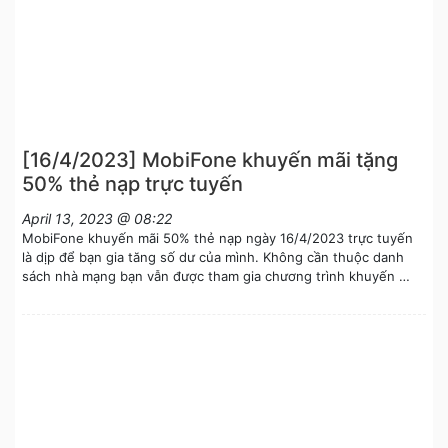
[16/4/2023] MobiFone khuyến mãi tặng
50% thẻ nạp trực tuyến
April 13, 2023 @ 08:22
MobiFone khuyến mãi 50% thẻ nạp ngày 16/4/2023 trực tuyến
là dịp để bạn gia tăng số dư của mình. Không cần thuộc danh
sách nhà mạng bạn vẫn được tham gia chương trình khuyến …