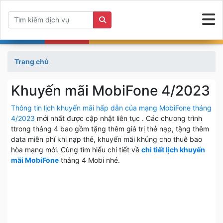
Trang chủ
Khuyến mãi MobiFone 4/2023
Thông tin lịch khuyến mãi hấp dẫn của mạng MobiFone tháng
4/2023
mới nhất được cập nhật liên tục . Các chương trình
ttrong tháng 4 bao gồm tặng thêm giá trị thẻ nạp, tặng thêm
data miễn phí khi nạp thẻ, khuyến mãi khủng cho thuê bao
hòa mạng mới. Cùng tìm hiểu chi tiết về
chi tiết lịch khuyến
mãi MobiFone
tháng 4 Mobi nhé.