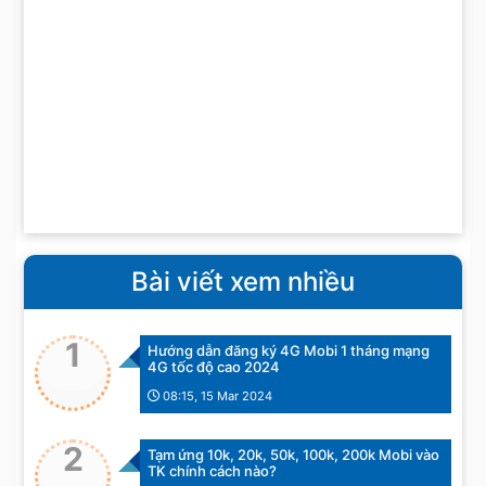
Bài viết xem nhiều
1
Hướng dẫn đăng ký 4G Mobi 1 tháng mạng
4G tốc độ cao 2024
08:15, 15 Mar 2024
2
Tạm ứng 10k, 20k, 50k, 100k, 200k Mobi vào
TK chính cách nào?