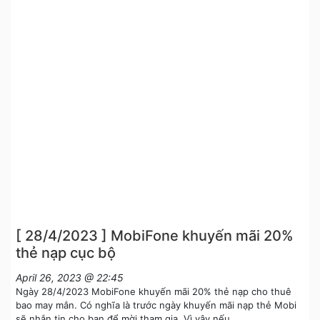
[ 28/4/2023 ] MobiFone khuyến mãi 20%
thẻ nạp cục bộ
April 26, 2023 @ 22:45
Ngày 28/4/2023 MobiFone khuyến mãi 20% thẻ nạp cho thuê
bao may mắn. Có nghĩa là trước ngày khuyến mãi nạp thẻ Mobi
sẽ nhắn tin cho bạn để mời tham gia. Vì vậy nếu …