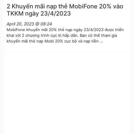
2 Khuyến mãi nạp thẻ MobiFone 20% vào
TKKM ngày 23/4/2023
April 20, 2023 @ 08:24
MobiFone khuyến mãi 20% thẻ nạp ngày 23/4/2023 được triển
khai với 2 chương trình cực kì hấp dẫn. Bạn có thể tham gia
khuyến mãi thẻ nạp Mobi 20% cục bộ và nạp tiền …