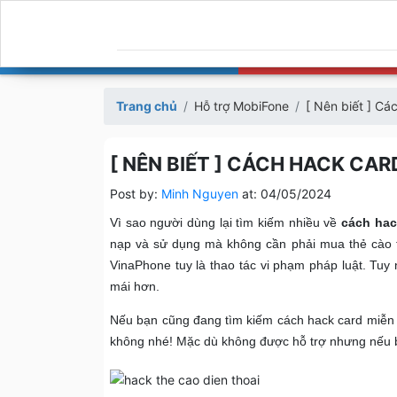
Trang chủ
Hỗ trợ MobiFone
[ Nên biết ] Cá
[ NÊN BIẾT ] CÁCH HACK CARD
Post by:
Minh Nguyen
at:
04/05/2024
Vì sao người dùng lại tìm kiếm nhiều về
cách hac
nạp và sử dụng mà không cần phải mua thẻ cào t
VinaPhone tuy là thao tác vi phạm pháp luật. Tu
mái hơn.
Nếu bạn cũng đang tìm kiếm cách hack card miễn p
không nhé! Mặc dù không được hỗ trợ nhưng nếu bạ