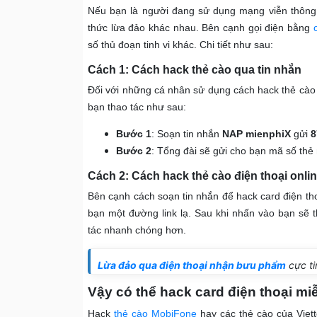
Nếu bạn là người đang sử dụng mạng viễn thông 
thức lừa đảo khác nhau. Bên cạnh gọi điện bằng
số thủ đoạn tinh vi khác. Chi tiết như sau:
Cách 1: Cách hack thẻ cào qua tin nhắn
Đối với những cá nhân sử dụng cách hack thẻ cào 
bạn thao tác như sau:
Bước 1
: Soạn tin nhắn
NAP mienphiX
gửi
8
Bước 2
: Tổng đài sẽ gửi cho bạn mã số thẻ 
Cách 2: Cách hack thẻ cào điện thoại onli
Bên cạnh cách soạn tin nhắn để hack card điện tho
bạn một đường link lạ. Sau khi nhấn vào bạn sẽ
tác nhanh chóng hơn.
Lừa đảo qua điện thoại nhận bưu phẩm
cực ti
Vậy có thể hack card điện thoại m
Hack
thẻ cào MobiFone
hay các thẻ cào của Viett