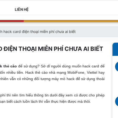
LIÊN HỆ
ch hack card điện thoại miễn phí chưa ai biết
 ĐIỆN THOẠI MIỄN PHÍ CHƯA AI BIẾT
k thẻ cào
để sử dụng? Sở dĩ người dùng muốn hack card để
ốn nhiều tiền. Hack thẻ cào nhà mạng MobiFone, Viettel hay
y nhiên vẫn có những đối tượng mày mò hack để sử dụng thoải
hí thì nên tìm hiểu thông tin dưới đây xem có được cho phép
n biết cách luồn lách thì vẫn thực hiện được mà thôi.