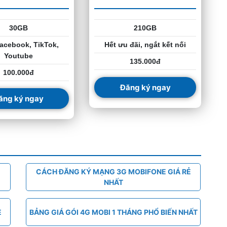
30GB
210GB
acebook, TikTok,
Hết ưu đãi, ngắt kết nối
Youtube
135.000đ
100.000đ
Đăng ký ngay
ăng ký ngay
CÁCH ĐĂNG KÝ MẠNG 3G MOBIFONE GIÁ RẺ
NHẤT
E
BẢNG GIÁ GÓI 4G MOBI 1 THÁNG PHỔ BIẾN NHẤT