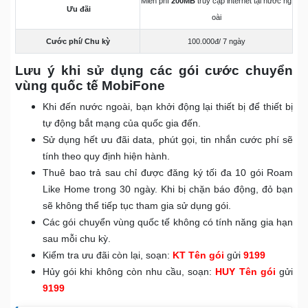
Miễn phí
200MB
truy cập internet tại nước ng
Ưu đãi
oài
Cước phí/ Chu kỳ
100.000đ/ 7 ngày
Lưu ý khi sử dụng các gói cước chuyển
vùng quốc tế MobiFone
Khi đến nước ngoài, bạn khởi động lại thiết bị để thiết bị
tự động bắt mạng của quốc gia đến.
Sử dụng hết ưu đãi data, phút gọi, tin nhắn cước phí sẽ
tính theo quy định hiện hành.
Thuê bao trả sau chỉ được đăng ký tối đa 10 gói Roam
Like Home trong 30 ngày. Khi bị chặn báo động, đỏ bạn
sẽ không thể tiếp tục tham gia sử dụng gói.
Các gói chuyển vùng quốc tế không có tính năng gia hạn
sau mỗi chu kỳ.
Kiểm tra ưu đãi còn lại, soạn:
KT Tên gói
gửi
9199
Hủy gói khi không còn nhu cầu, soạn:
HUY Tên gói
gửi
9199