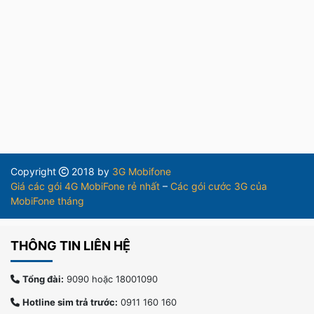
Copyright
2018 by
3G Mobifone
Giá các gói 4G MobiFone rẻ nhất
–
Các gói cước 3G của
MobiFone tháng
THÔNG TIN LIÊN HỆ
Tổng đài:
9090 hoặc 18001090
Hotline sim trả trước:
0911 160 160