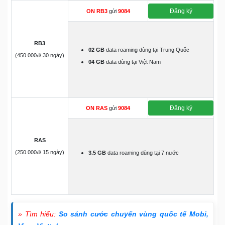
Đăng ký
ON RB3
gửi
9084
RB3
02 GB
data roaming dùng tại Trung Quốc
(450.000đ/ 30 ngày)
04 GB
data dùng tại Việt Nam
Đăng ký
ON RAS
gửi
9084
RAS
(250.000đ/ 15 ngày)
3.5 GB
data roaming dùng tại 7 nước
» Tìm hiểu:
So sánh cước chuyển vùng quốc tế Mobi,