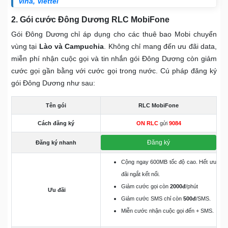
Vina, Viettel
2. Gói cước Đông Dương RLC MobiFone
Gói Đông Dương chỉ áp dụng cho các thuê bao Mobi chuyển
vùng tại
Lào và Campuchia
. Không chỉ mang đến ưu đãi data,
miễn phí nhận cuộc gọi và tin nhắn gói Đông Dương còn giảm
cước gọi gần bằng với cước gọi trong nước. Cú pháp đăng ký
gói Đông Dương như sau:
Tên gói
RLC MobiFone
Cách đăng ký
ON RLC
gửi
9084
Đăng ký
Đăng ký nhanh
Cộng ngay 600MB tốc độ cao. Hết ưu
đãi ngắt kết nối.
Giảm cước gọi còn
2000đ
/phút
Ưu đãi
Giảm cước SMS chỉ còn
500đ
/SMS.
Miễn cước nhận cuộc gọi đến + SMS.