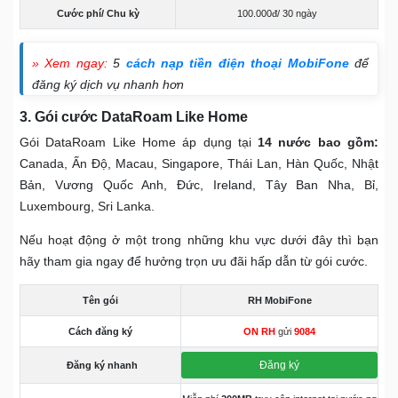
Cước phí/ Chu kỳ
100.000đ/ 30 ngày
» Xem ngay:
5
cách nạp tiền điện thoại MobiFone
để
đăng ký dịch vụ nhanh hơn
3. Gói cước DataRoam Like Home
Gói DataRoam Like Home áp dụng tại
14 nước bao gồm:
Canada, Ấn Độ, Macau, Singapore, Thái Lan, Hàn Quốc, Nhật
Bản, Vương Quốc Anh, Đức, Ireland, Tây Ban Nha, Bỉ,
Luxembourg, Sri Lanka.
Nếu hoạt động ở một trong những khu vực dưới đây thì bạn
hãy tham gia ngay để hưởng trọn ưu đãi hấp dẫn từ gói cước.
Tên gói
RH MobiFone
Cách đăng ký
ON RH
gửi
9084
Đăng ký
Đăng ký nhanh