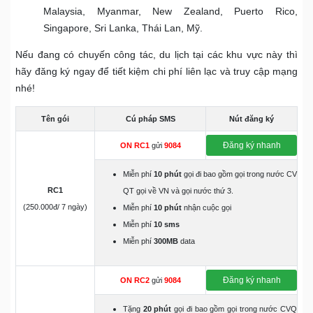
Malaysia, Myanmar, New Zealand, Puerto Rico,
Singapore, Sri Lanka, Thái Lan, Mỹ.
Nếu đang có chuyến công tác, du lịch tại các khu vực này thì
hãy đăng ký ngay để tiết kiệm chi phí liên lạc và truy cập mạng
nhé!
Tên gói
Cú pháp SMS
Nút đăng ký
Đăng ký nhanh
ON RC1
gửi
9084
Miễn phí
10 phút
gọi đi bao gồm gọi trong nước CV
RC1
QT gọi về VN và gọi nước thứ 3.
(250.000đ/ 7 ngày)
Miễn phí
10 phút
nhận cuộc gọi
Miễn phí
10 sms
Miễn phí
300MB
data
Đăng ký nhanh
ON RC2
gửi
9084
Tặng
20 phút
gọi đi bao gồm gọi trong nước CVQ