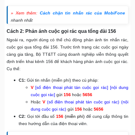
» Xem thêm:
Cách chặn tin nhắn rác của MobiFone
nhanh nhất
Cách 2: Phản ánh cuộc gọi rác qua tổng đài 156
Ngoài ra, người dùng có thể chủ động phản ánh tin nhắn rác,
cuộc gọi qua tổng đài 156. Trước tình trạng các cuộc gọi ngày
càng gia tăng, Bộ TT&TT cùng doanh nghiệp viễn thông quyết
định triển khai kênh 156 để khách hàng phản ánh cuộc gọi rác.
Cụ thể:
C1:
Gửi tin nhắn (miễn phí) theo cú pháp:
V
[số điện thoại phát tán cuộc gọi rác] [nội dung
cuộc gọi rác]
gửi
156
hoặc
5656
Hoặc
V
(số điện thoại phát tán cuộc gọi rác) (nội
dung cuộc gọi rác)
gửi
156
hoặc
5656
C2:
Gọi tới đầu số
156
(miễn phí)
để cung cấp thông tin
theo hướng dẫn của điện thoại viên.