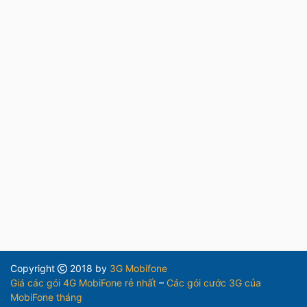
Copyright
2018 by
3G Mobifone
Giá các gói 4G MobiFone rẻ nhất
–
Các gói cước 3G của
MobiFone tháng