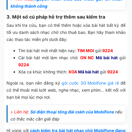
không thành công
3. Một số cú pháp hỗ trợ thêm sau kiểm tra
Sau khi tra cứu, bạn có thể thêm hoặc xóa bài hát bất kỳ để
tối ưu danh sách nhạc chờ cho thuê bao. Bạn hãy tham khảo
các thao tác miễn phí dưới đây:
Tìm bài hát mới nhất hiện nay:
TIM MOI
gửi
9224
Cài bài hát mới làm nhạc chờ:
ON NC
Mã bài hát
gửi
9224
Xóa ca khúc không thích:
XOA
Mã bài hát
gửi
9224
Ngoài ra, bạn nên đăng ký
gói cước 3G MobiFone giá rẻ
để
có thể thoải mái lướt web, nghe nhạc, xem phim… kết nối với
bạn bè mọi lúc mọi nơi.
» Liên hệ:
Số điện thoại tổng đài cskh của MobiFone
nếu
có thắc mắc cần giải đáp
Hi vọng với
cách kiểm tra bài hát nhạc chờ MobiFone đang