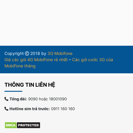
Copyright
2018 by
3G Mobifone
Giá các gói 4G MobiFone rẻ nhất
–
Các gói cước 3G của
MobiFone tháng
THÔNG TIN LIÊN HỆ
Tổng đài:
9090 hoặc 18001090
Hotline sim trả trước:
0911 160 160