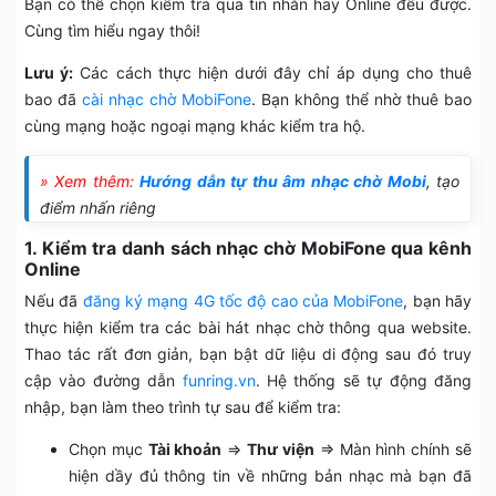
Bạn có thể chọn kiểm tra qua tin nhắn hay Online đều được.
Cùng tìm hiểu ngay thôi!
Lưu ý:
Các cách thực hiện dưới đây chỉ áp dụng cho thuê
bao đã
cài nhạc chờ MobiFone
. Bạn không thể nhờ thuê bao
cùng mạng hoặc ngoại mạng khác kiểm tra hộ.
» Xem thêm:
Hướng dẫn tự thu âm nhạc chờ Mobi
, tạo
điểm nhấn riêng
1. Kiểm tra danh sách nhạc chờ MobiFone qua kênh
Online
Nếu đã
đăng ký mạng 4G tốc độ cao của MobiFone
, bạn hãy
thực hiện kiểm tra các bài hát nhạc chờ thông qua website.
Thao tác rất đơn giản, bạn bật dữ liệu di động sau đó truy
cập vào đường dẫn
funring.vn
. Hệ thống sẽ tự động đăng
nhập, bạn làm theo trình tự sau để kiểm tra:
Chọn mục
Tài khoản
=>
Thư viện
=> Màn hình chính sẽ
hiện dầy đủ thông tin về những bản nhạc mà bạn đã