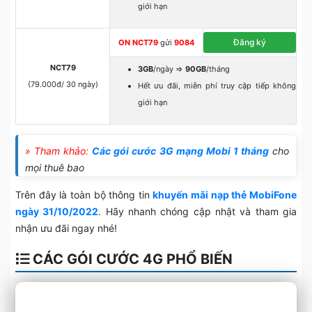
giới hạn
Đăng ký
ON NCT79
gửi
9084
NCT79
3GB
/ngày =>
90GB
/tháng
(79.000đ/ 30 ngày)
Hết ưu đãi, miễn phí truy cập tiếp không
giới hạn
» Tham khảo:
Các gói cước 3G mạng Mobi 1 tháng
cho
mọi thuê bao
Trên đây là toàn bộ thông tin
khuyến mãi nạp thẻ MobiFone
ngày 31/10/2022
. Hãy nhanh chóng cập nhật và tham gia
nhận ưu đãi ngay nhé!
CÁC GÓI CƯỚC 4G PHỔ BIẾN