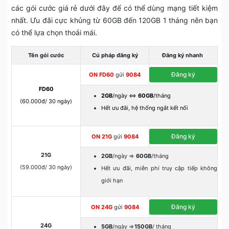
các gói cước giá rẻ dưới đây để có thể dùng mạng tiết kiệm
nhất. Ưu đãi cực khủng từ 60GB đến 120GB 1 tháng nên bạn
có thể lựa chọn thoải mái.
Tên gói cước
Cú pháp đăng ký
Đăng ký nhanh
Đăng ký
ON FD60
gửi
9084
FD60
2GB
/ngày ⇔
60GB
/tháng
(60.000đ/ 30 ngày)
Hết ưu đãi, hệ thống ngắt kết nối
Đăng ký
ON 21G
gửi
9084
21G
2GB
/ngày ⇒
60GB
/tháng
(59.000đ/ 30 ngày)
Hết ưu đãi, miễn phí truy cập tiếp không
giới hạn
Đăng ký
ON 24G
gửi
9084
24G
5GB
/ngày ⇒
150GB
/ tháng