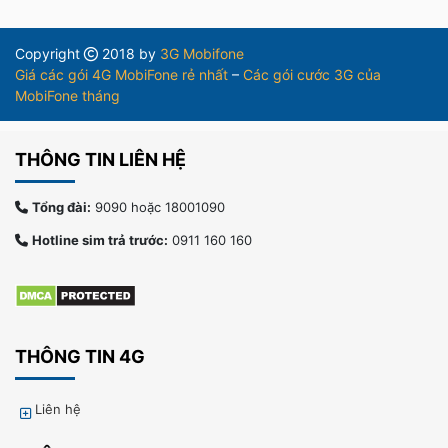
Copyright
2018 by
3G Mobifone
Giá các gói 4G MobiFone rẻ nhất
–
Các gói cước 3G của
MobiFone tháng
THÔNG TIN LIÊN HỆ
Tổng đài:
9090 hoặc 18001090
Hotline sim trả trước:
0911 160 160
THÔNG TIN 4G
Liên hệ