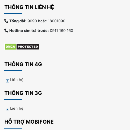
THÔNG TIN LIÊN HỆ
Tổng đài:
9090 hoặc 18001090
Hotline sim trả trước:
0911 160 160
THÔNG TIN 4G
Liên hệ
THÔNG TIN 3G
Liên hệ
HỖ TRỢ MOBIFONE