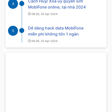
Cách Huỷ/ Xoá uỷ quyền sim
4
MobiFone online, tại nhà 2024
08:26, 20 Apr 2024
Dễ dàng hack data MobiFone
5
miễn phí không tốn 1 ngàn
06:36, 20 Apr 2024