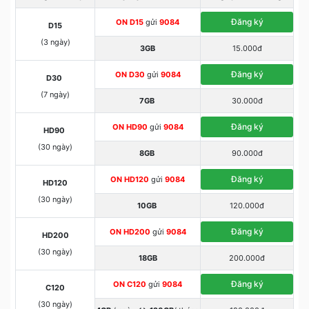
Đăng ký
ON D15
gửi
9084
D15
(3 ngày)
3GB
15.000đ
Đăng ký
ON D30
gửi
9084
D30
(7 ngày)
7GB
30.000đ
Đăng ký
ON HD90
gửi
9084
HD90
(30 ngày)
8GB
90.000đ
Đăng ký
ON HD120
gửi
9084
HD120
(30 ngày)
10GB
120.000đ
Đăng ký
ON HD200
gửi
9084
HD200
(30 ngày)
18GB
200.000đ
Đăng ký
ON C120
gửi
9084
C120
(30 ngày)