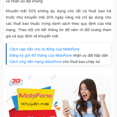
và nhận ưu đãi khủng
Khuyến mãi 50% không áp dụng cho tất cả thuê bao trả
trước như khuyến mãi 20% ngày vàng mà chỉ áp dụng cho
các thuê bao thuộc trong danh sách theo quy định của nhà
mạng. Theo dõi chi tiết thông tin để nắm rõ đối tượng tham
gia và quy định về khuyến mãi.
Cách nạp tiền cho di động của MobiFone
Đăng ký gói 4G tháng của MobiFone
nhận ưu đãi hấp dẫn
Cách ứng tiền mạng MobiFone
cho thuê bao cháy túi