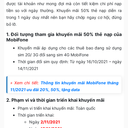
được tài khoản như mong đợi mà còn tiết kiệm chi phí nạp
tiền so với ngày thường. Khuyến mãi 50% thẻ nạp diễn ra
trong 1 ngày duy nhất nên bạn hãy chớp ngay cơ hội, đừng
bỏ lỡ.
1. Đối tượng tham gia khuyến mãi 50% thẻ nạp của
MobiFone
Khuyến mãi áp dụng cho các thuê bao đang sử dụng
sim 2G/ 3G đổi sang sim 4G MobiFone
Thời gian đổi sim quy định: Từ ngày 16/10/2021 – ngày
14/11/2021
» Xem chi tiết:
Thông tin khuyến mãi MobiFone tháng
11/2021 ưu đãi 20%, 50%, tặng data
2. Phạm vi và thời gian triển khai khuyến mãi
Phạm vi triển khai khuyến mãi: Toàn quốc
Thời gian triển khai:
Ngày
2/11/2021