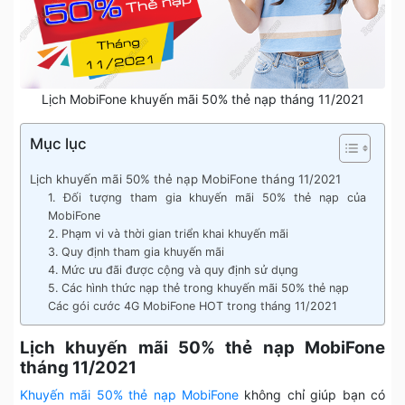
Lịch MobiFone khuyến mãi 50% thẻ nạp tháng 11/2021
Mục lục
Lịch khuyến mãi 50% thẻ nạp MobiFone tháng 11/2021
1. Đối tượng tham gia khuyến mãi 50% thẻ nạp của
MobiFone
2. Phạm vi và thời gian triển khai khuyến mãi
3. Quy định tham gia khuyến mãi
4. Mức ưu đãi được cộng và quy định sử dụng
5. Các hình thức nạp thẻ trong khuyến mãi 50% thẻ nạp
Các gói cước 4G MobiFone HOT trong tháng 11/2021
Lịch khuyến mãi 50% thẻ nạp MobiFone
tháng 11/2021
Khuyến mãi 50% thẻ nạp MobiFone
không chỉ giúp bạn có