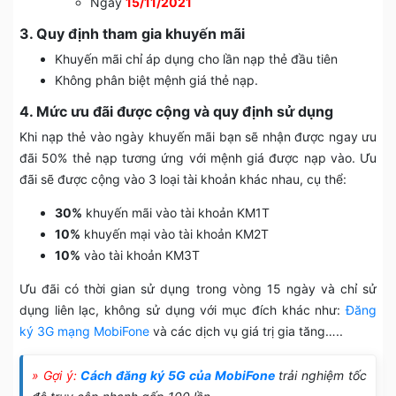
Ngày
15/11/2021
3. Quy định tham gia khuyến mãi
Khuyến mãi chỉ áp dụng cho lần nạp thẻ đầu tiên
Không phân biệt mệnh giá thẻ nạp.
4. Mức ưu đãi được cộng và quy định sử dụng
Khi nạp thẻ vào ngày khuyến mãi bạn sẽ nhận được ngay ưu
đãi 50% thẻ nạp tương ứng với mệnh giá được nạp vào. Ưu
đãi sẽ được cộng vào 3 loại tài khoản khác nhau, cụ thể:
30%
khuyến mãi vào tài khoản KM1T
10%
khuyến mại vào tài khoản KM2T
10%
vào tài khoản KM3T
Ưu đãi có thời gian sử dụng trong vòng 15 ngày và chỉ sử
dụng liên lạc, không sử dụng với mục đích khác như:
Đăng
ký 3G mạng MobiFone
và các dịch vụ giá trị gia tăng…..
» Gợi ý:
Cách đăng ký 5G của MobiFone
trải nghiệm tốc