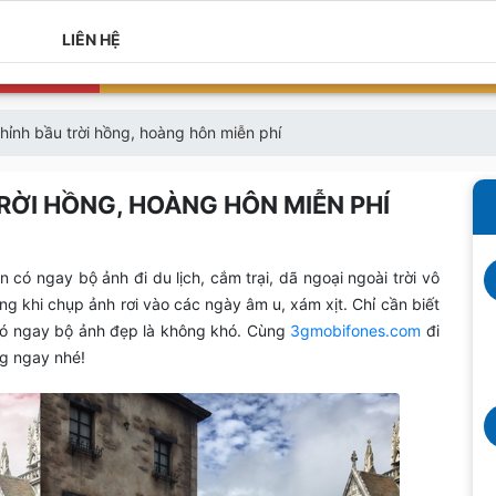
LIÊN HỆ
ỉnh bầu trời hồng, hoàng hôn miễn phí
RỜI HỒNG, HOÀNG HÔN MIỄN PHÍ
 có ngay bộ ảnh đi du lịch, cắm trại, dã ngoại ngoài trời vô
ng khi chụp ảnh rơi vào các ngày âm u, xám xịt. Chỉ cần biết
ì có ngay bộ ảnh đẹp là không khó. Cùng
3gmobifones.com
đi
ng ngay nhé!