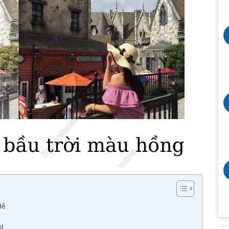
 dễ
ed