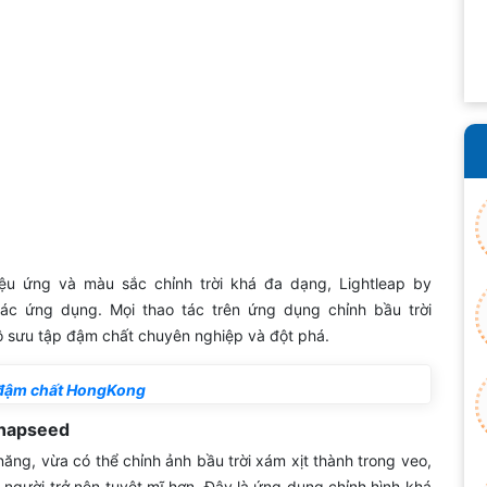
ệu ứng và màu sắc chỉnh trời khá đa dạng, Lightleap by
ả các ứng dụng. Mọi thao tác trên ứng dụng chỉnh bầu trời
ộ sưu tập đậm chất chuyên nghiệp và đột phá.
 đậm chất HongKong
Snapseed
g, vừa có thể chỉnh ảnh bầu trời xám xịt thành trong veo,
người trở nên tuyệt mĩ hơn. Đây là ứng dụng chỉnh hình khá