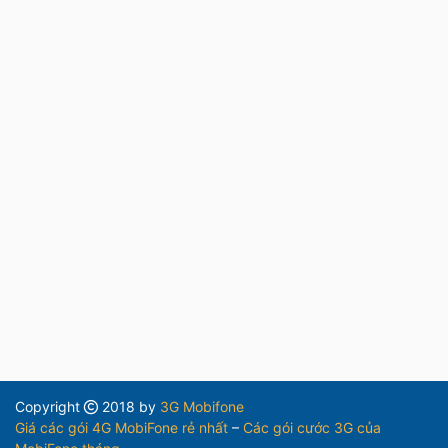
Copyright
2018 by
3G Mobifone
Giá các gói 4G MobiFone rẻ nhất
–
Các gói cước 3G của