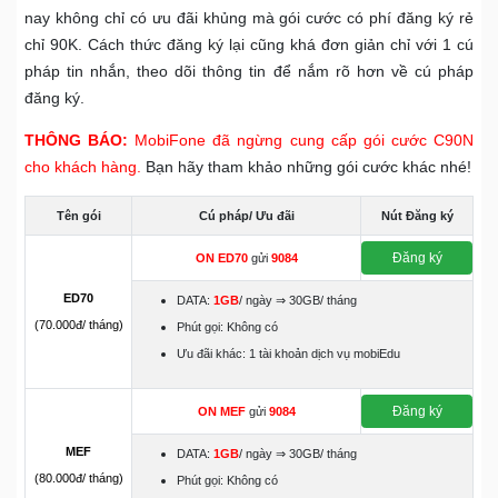
nay không chỉ có ưu đãi khủng mà gói cước có phí đăng ký rẻ
chỉ 90K. Cách thức đăng ký lại cũng khá đơn giản chỉ với 1 cú
pháp tin nhắn, theo dõi thông tin để nắm rõ hơn về cú pháp
đăng ký.
THÔNG BÁO:
MobiFone đã ngừng cung cấp gói cước C90N
cho khách hàng.
Bạn hãy tham khảo những gói cước khác nhé!
Tên gói
Cú pháp/ Ưu đãi
Nút Đăng ký
Đăng ký
ON
ED70
gửi
9084
ED70
DATA:
1GB
/ ngày ⇒ 30GB/ tháng
(70.000đ/ tháng)
Phút gọi: Không có
Ưu đãi khác: 1 tài khoản dịch vụ mobiEdu
Đăng ký
ON
MEF
gửi
9084
MEF
DATA:
1GB
/ ngày ⇒ 30GB/ tháng
(80.000đ/ tháng)
Phút gọi: Không có