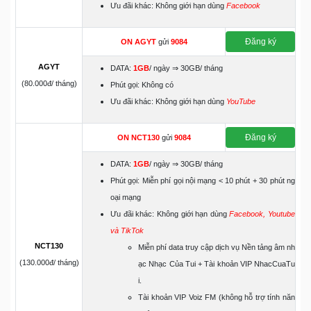
Ưu đãi khác: Không giới hạn dùng
Facebook
Đăng ký
ON
AGYT
gửi
9084
AGYT
DATA:
1GB
/ ngày ⇒ 30GB/ tháng
(80.000đ/ tháng)
Phút gọi: Không có
Ưu đãi khác: Không giới hạn dùng
YouTube
Đăng ký
ON
NCT130
gửi
9084
DATA:
1GB
/ ngày ⇒ 30GB/ tháng
Phút gọi: Miễn phí gọi nội mạng < 10 phút + 30 phút ng
oại mạng
Ưu đãi khác: Không giới hạn dùng
Facebook, Youtube
và TikTok
NCT130
Miễn phí data truy cập dịch vụ Nền tảng âm nh
(130.000đ/ tháng)
ạc Nhạc Của Tui + Tài khoản VIP NhacCuaTu
i.
Tài khoản VIP Voiz FM (không hỗ trợ tính năn