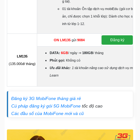
g tải).
01 tài khoản Ôn tập dịch vụ mobiEdu (gói cơ b
ản, chỉ được chọn 1 khối lớp): Dành cho học s
inh từ lớp 1-12.
Đăng ký
ON
LM135
gửi
9084
DATA:
6GB
/ ngày ⇒
180GB
/ tháng
LM135
Phút gọi:
Không có
(135.000đ/ tháng)
Ưu đãi khác:
1 tài khoản nâng cao sử dụng dịch vụ m
Learn
Đăng ký 3G MobiFone tháng giá rẻ
Cú pháp đăng ký gói 5G MobiFone
tốc độ cao
Các đầu số của MobiFone mới và cũ