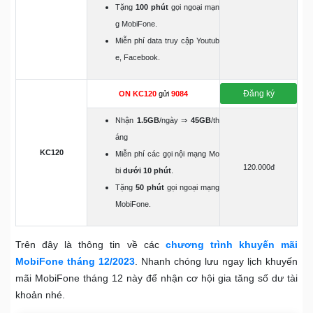
Tặng
100 phút
gọi ngoại mạn
g MobiFone.
Miễn phí data truy cập Youtub
e, Facebook.
Đăng ký
ON KC120
gửi
9084
Nhận
1.5GB
/ngày ⇒
45GB
/th
áng
KC120
Miễn phí các gọi nội mạng Mo
120.000đ
bi
dưới 10 phút
.
Tặng
50 phút
gọi ngoại mạng
MobiFone.
Trên đây là thông tin về các
chương trình khuyến mãi
MobiFone tháng 12/2023
. Nhanh chóng lưu ngay lịch khuyến
mãi MobiFone tháng 12 này để nhận cơ hội gia tăng số dư tài
khoản nhé.