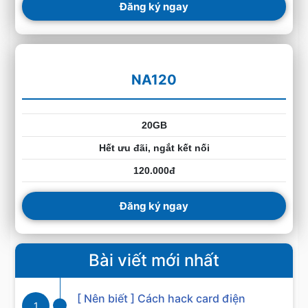
Đăng ký ngay
NA120
20GB
Hết ưu đãi, ngắt kết nối
120.000đ
Đăng ký ngay
Bài viết mới nhất
[ Nên biết ] Cách hack card điện
1