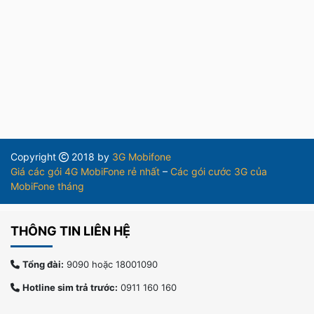
Copyright
2018 by
3G Mobifone
Giá các gói 4G MobiFone rẻ nhất
–
Các gói cước 3G của
MobiFone tháng
THÔNG TIN LIÊN HỆ
Tổng đài:
9090 hoặc 18001090
Hotline sim trả trước:
0911 160 160