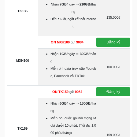
Nhận
7GB
/ngày ⇒
210GB
/thá
TK135
ng
135.000đ
Hết ưu đãi, ngắt kết nối Interne
t.
Đăng ký
ON MXH100
gửi
9084
Nhận
1GB
/ngày ⇒
30GB
/thán
MXH100
g
100.000đ
Miễn phí data truy cập Youtub
e, Facebook và TikTok.
Đăng ký
ON TK159
gửi
9084
Nhận
6GB
/ngày ⇒
180GB
/thá
ng
Miễn phí cuộc gọi nội mạng M
obi
dưới 10 phút
. (Tối đa: 1.0
TK159
00 phút/tháng)
159.000đ