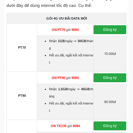
dưới đây để dùng internet tốc độ cao. Cụ thể:
GÓI 4G ƯU ĐÃI DATA MỚI
Đăng ký
ON PT70
gửi
9084
Nhận
1GB
/ngày ⇒
30GB
/thán
PT70
g
70.000đ
Hết ưu đãi, ngắt kết nối Interne
t.
Đăng ký
ON PT90
gửi
9084
Nhận
1.5GB
/ngày ⇒
45GB
/th
PT90
áng
90.000đ
Hết ưu đãi, ngắt kết nối Interne
t.
Đăng ký
ON TK135
gửi
9084