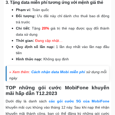
3. Tặng data miễn phí tương ứng với mệnh giá thẻ
Phạm vi:
Toàn quốc
Đối tượng:
Ưu đãi này chỉ dành cho thuê bao di động
trả trước
Chi tiết:
Tặng
20%
giá trị thẻ nạp được quy đổi thành
data sử dụng
Thời gian:
Đang cập nhật…
Quy định số lần nạp:
1 lần duy nhất vào lần nạp đầu
tiên
Hình thức nạp:
Không quy định
» Xem thêm:
Cách nhận data Mobi miễn phí
sử dụng mỗi
ngày
TOP những gói cước MobiFone khuyến
mãi hấp dẫn T12.2023
Dưới đây là danh sách
các gói cước 5G của MobiFone
khuyến mãi cực khủng vào tháng 12 này. Sau khi nạp thẻ nhận
khuyến mãi thành công, bạn có thể đăng ký những gói cước