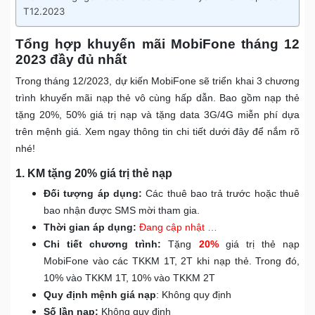
T12.2023
Tổng hợp khuyến mãi MobiFone tháng 12
2023 đầy đủ nhất
Trong tháng 12/2023, dự kiến MobiFone sẽ triển khai 3 chương
trình khuyến mãi nạp thẻ vô cùng hấp dẫn. Bao gồm nạp thẻ
tặng 20%, 50% giá trị nạp và tặng data 3G/4G miễn phí dựa
trên mệnh giá. Xem ngay thông tin chi tiết dưới đây để nắm rõ
nhé!
1. KM tặng 20% giá trị thẻ nạp
Đối tượng áp dụng:
Các thuê bao trả trước hoặc thuê
bao nhận được SMS mời tham gia.
Thời gian áp dụng:
Đang cập nhật …
Chi tiết chương trình:
Tặng
20%
giá trị thẻ nạp
MobiFone vào các TKKM 1T, 2T khi nạp thẻ. Trong đó,
10% vào TKKM 1T, 10% vào TKKM 2T
Quy định mệnh giá nạp
: Không quy định
Số lần nạp:
Không quy định