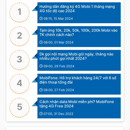
Hướng dẫn đăng ký 4G Mobi 1 tháng mạng
1
4G tốc độ cao 2024
08:15, 15 Mar 2024
Tạm ứng 10k, 20k, 50k, 100k, 200k Mobi vào
2
TK chính cách nào?
08:00, 01 Mar 2024
Dk gọi nội mạng Mobi gói ngày, tháng nào
3
nhiều phút gọi nhất 2024?
09:00, 29 Feb 2024
MobiFone: Hỗ trợ khách hàng 24/7 với 6 số
4
điện thoại tổng đài
08:00, 27 Feb 2024
Cách nhận data Mobi miễn phí? MobiFone
5
tặng 4G Free 2024
07:00, 31 Dec 2022