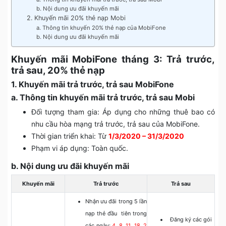
b. Nội dung ưu đãi khuyến mãi
2. Khuyến mãi 20% thẻ nạp Mobi
a. Thông tin khuyến 20% thẻ nạp của MobiFone
b. Nội dung ưu đãi khuyến mãi
Khuyến mãi MobiFone tháng 3: Trả trước,
trả sau, 20% thẻ nạp
1. Khuyến mãi trả trước, trả sau MobiFone
a. Thông tin khuyến mãi trả trước, trả sau Mobi
Đối tượng tham gia: Áp dụng cho những thuê bao có
nhu cầu hòa mạng trả trước, trả sau của MobiFone.
Thời gian triển khai: Từ
1/3/2020 – 31/3/2020
Phạm vi áp dụng: Toàn quốc.
b. Nội dung ưu đãi khuyến mãi
Khuyến mãi
Trả trước
Trả sau
Nhận ưu đãi trong 5 lần
nạp thẻ đầu tiên trong
Đăng ký các gói
các ngày:
4, 8, 11, 18, 2