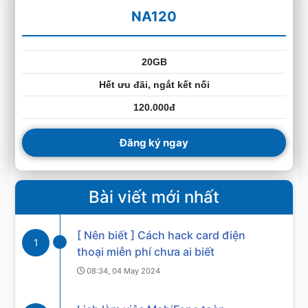
NA120
20GB
Hết ưu đãi, ngắt kết nối
120.000đ
Đăng ký ngay
Bài viết mới nhất
[ Nên biết ] Cách hack card điện
1
thoại miễn phí chưa ai biết
08:34, 04 May 2024