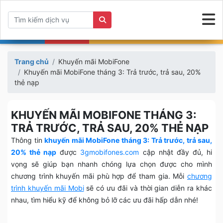
Trang chủ
Khuyến mãi MobiFone
Khuyến mãi MobiFone tháng 3: Trả trước, trả sau, 20%
thẻ nạp
KHUYẾN MÃI MOBIFONE THÁNG 3:
TRẢ TRƯỚC, TRẢ SAU, 20% THẺ NẠP
Thông tin
khuyến mãi MobiFone tháng 3: Trả trước, trả sau,
20% thẻ nạp
được
3gmobifones.com
cập nhật đầy đủ, hi
vọng sẽ giúp bạn nhanh chóng lựa chọn được cho mình
chương trình khuyến mãi phù hợp để tham gia. Mỗi
chương
trình khuyến mãi Mobi
sẽ có ưu đãi và thời gian diễn ra khác
nhau, tìm hiểu kỹ để không bỏ lỡ các ưu đãi hấp dẫn nhé!