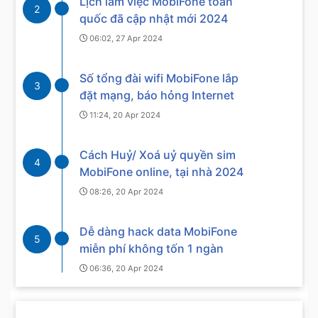
Lịch làm việc MobiFone toàn
2
quốc đã cập nhật mới 2024
06:02, 27 Apr 2024
Số tổng đài wifi MobiFone lắp
3
đặt mạng, báo hỏng Internet
11:24, 20 Apr 2024
Cách Huỷ/ Xoá uỷ quyền sim
4
MobiFone online, tại nhà 2024
08:26, 20 Apr 2024
Dễ dàng hack data MobiFone
5
miễn phí không tốn 1 ngàn
06:36, 20 Apr 2024