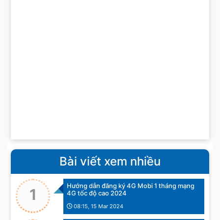
Bài viết xem nhiều
Hướng dẫn đăng ký 4G Mobi 1 tháng mạng
1
4G tốc độ cao 2024
08:15, 15 Mar 2024