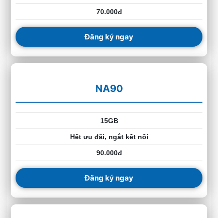
70.000đ
Đăng ký ngay
NA90
15GB
Hết ưu đãi, ngắt kết nối
90.000đ
Đăng ký ngay