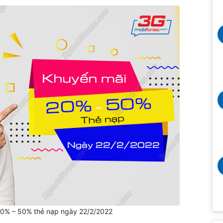
0% – 50% thẻ nạp ngày 22/2/2022