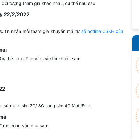
 đối tượng tham gia khác nhau, cụ thể như sau:
ày 22/2/2022
c tin nhắn mời tham gia khuyến mãi từ
số hotline CSKH của
mãi
0%
thẻ nạp cộng vào các tài khoản sau:
22
g sử dụng sim 2G/ 3G sang sim 4G MobiFone
mãi
 được cộng vào như sau: