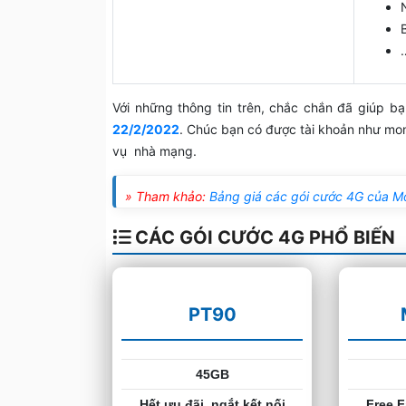
Với những thông tin trên, chắc chắn đã giúp b
22/2/2022
. Chúc bạn có được tài khoản như mong
vụ nhà mạng.
» Tham khảo:
Bảng giá các gói cước 4G của Mo
CÁC GÓI CƯỚC 4G PHỔ BIẾN
PT90
45GB
Hết ưu đãi, ngắt kết nối
Free F