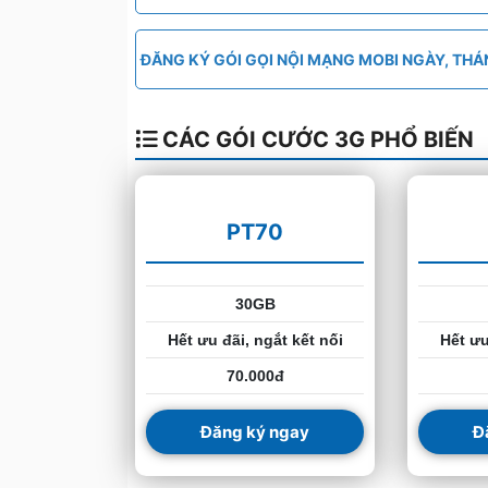
ĐĂNG KÝ GÓI GỌI NỘI MẠNG MOBI NGÀY, TH
CÁC GÓI CƯỚC 3G PHỔ BIẾN
PT70
30GB
Hết ưu đãi, ngắt kết nối
Hết ưu
70.000đ
Đăng ký ngay
Đ