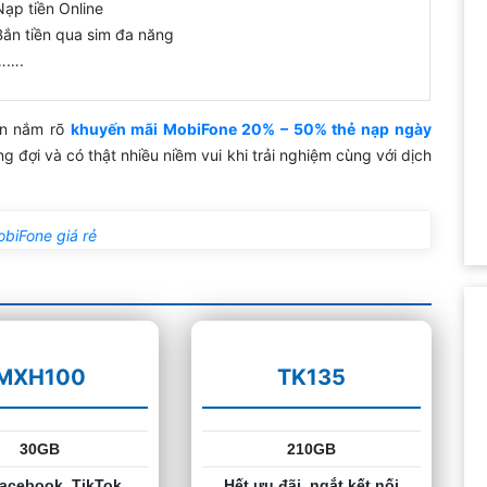
Nạp tiền Online
Bắn tiền qua sim đa năng
…….
ạn nắm rõ
khuyến mãi MobiFone 20% – 50% thẻ nạp ngày
 đợi và có thật nhiều niềm vui khi trải nghiệm cùng với dịch
biFone giá rẻ
MXH100
TK135
30GB
210GB
acebook, TikTok,
Hết ưu đãi, ngắt kết nối