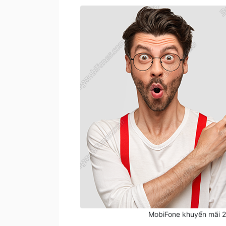
MobiFone khuyến mãi 2