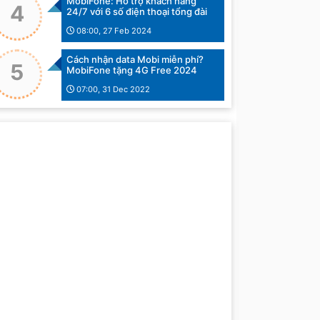
MobiFone: Hỗ trợ khách hàng
4
24/7 với 6 số điện thoại tổng đài
08:00, 27 Feb 2024
Cách nhận data Mobi miễn phí?
5
MobiFone tặng 4G Free 2024
07:00, 31 Dec 2022