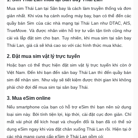
Mua sim Thái Lan tại Sân bay là cách làm truyền thống và đơn
giản nhất. Khi vừa hạ cánh xuống máy bay, bạn có thể đến các
quầy bán Sim của các nhà mạng tại Thái Lan như DTAC, AIS,
TrueMove. Và được nhân viên hỗ trợ tư vấn tận tình cũng như
cài và lắp đặt sim cho bạn. Tuy nhiên, khi mua sim tại sân bay
Thái Lan, giá cả sẽ khá cao so với các hình thức mua khác.
2. Đặt mua sim vật lý trực tuyến
Hoặc bạn có thể thực hiện đặt sim vật lý trực tuyến khi còn ở
Việt Nam. Đến khi bạn đến sân bay Thái Lan thì đến quầy bán
sim để nhận sim. Như vậy sẽ tiết kiệm được thời gian khi không
phải chờ đợi để mua sim tại sân bay Thái.
3. Mua eSim online
Nếu smartphone của bạn có hỗ trợ eSim thì bạn nên sử dụng
loại sim này. Bởi tính tiện lợi, kịp thời, cài đặt cực đơn giản. Chỉ
mất vài phút để kích hoạt và chuyển đổi là bạn đã có thể sử
dụng eSim ngay khi vừa đặt chân xuống Thái Lan rồi. Hiện tại ở
các nhà mạng cung cấp eSim ở Thái Lan gồm có: