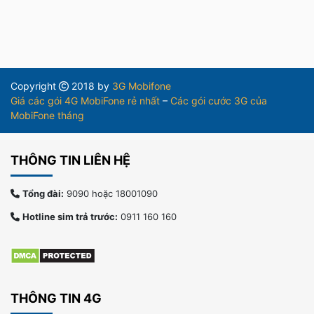
Copyright
2018 by
3G Mobifone
Giá các gói 4G MobiFone rẻ nhất
–
Các gói cước 3G của
MobiFone tháng
THÔNG TIN LIÊN HỆ
Tổng đài:
9090 hoặc 18001090
Hotline sim trả trước:
0911 160 160
THÔNG TIN 4G