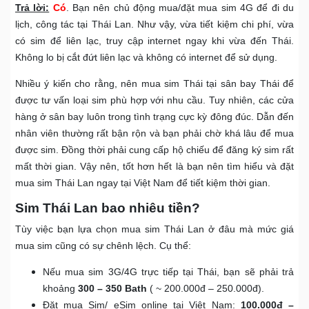
Trả lời:
Có
. Bạn nên chủ động mua/đặt mua sim 4G để đi du
lịch, công tác tại Thái Lan. Như vậy, vừa tiết kiệm chi phí, vừa
có sim để liên lạc, truy cập internet ngay khi vừa đến Thái.
Không lo bị cắt đứt liên lạc và không có internet để sử dụng.
Nhiều ý kiến cho rằng, nên mua sim Thái tại sân bay Thái để
được tư vấn loại sim phù hợp với nhu cầu. Tuy nhiên, các cửa
hàng ở sân bay luôn trong tình trạng cực kỳ đông đúc. Dẫn đến
nhân viên thường rất bận rộn và bạn phải chờ khá lâu để mua
được sim. Đồng thời phải cung cấp hộ chiếu để đăng ký sim rất
mất thời gian. Vậy nên, tốt hơn hết là bạn nên tìm hiểu và đặt
mua sim Thái Lan ngay tại Việt Nam để tiết kiệm thời gian.
Sim Thái Lan bao nhiêu tiền?
Tùy việc bạn lựa chọn mua sim Thái Lan ở đâu mà mức giá
mua sim cũng có sự chênh lệch. Cụ thể:
Nếu mua sim 3G/4G trực tiếp tại Thái, bạn sẽ phải trả
khoảng
300 – 350
Bath
( ~ 200.000đ – 250.000đ).
Đặt mua Sim/ eSim online tại Việt Nam:
100.000đ –