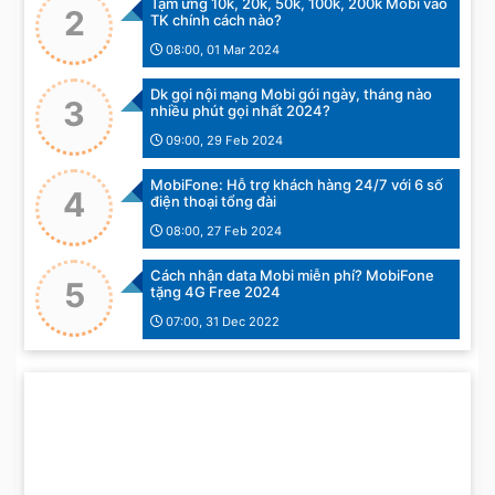
Tạm ứng 10k, 20k, 50k, 100k, 200k Mobi vào
2
TK chính cách nào?
08:00, 01 Mar 2024
Dk gọi nội mạng Mobi gói ngày, tháng nào
3
nhiều phút gọi nhất 2024?
09:00, 29 Feb 2024
MobiFone: Hỗ trợ khách hàng 24/7 với 6 số
4
điện thoại tổng đài
08:00, 27 Feb 2024
Cách nhận data Mobi miễn phí? MobiFone
5
tặng 4G Free 2024
07:00, 31 Dec 2022