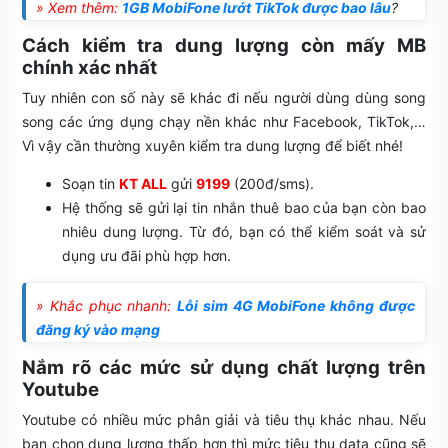
» Xem thêm:
1GB MobiFone lướt TikTok được bao lâu
?
Cách kiểm tra dung lượng còn mấy MB
chính xác nhất
Tuy nhiên con số này sẽ khác đi nếu người dùng dùng song
song các ứng dụng chạy nền khác như Facebook, TikTok,…
Vì vậy cần thường xuyên kiểm tra dung lượng để biết nhé!
Soạn tin
KT ALL
gửi
9199
(200đ/sms).
Hệ thống sẽ gửi lại tin nhắn thuê bao của bạn còn bao
nhiêu dung lượng. Từ đó, bạn có thể kiểm soát và sử
dụng ưu đãi phù hợp hơn.
» Khắc phục nhanh:
Lỗi sim 4G MobiFone không được
đăng ký vào mạng
Nắm rõ các mức sử dụng chất lượng trên
Youtube
Youtube có nhiều mức phân giải và tiêu thụ khác nhau. Nếu
bạn chọn dung lượng thấp hơn thì mức tiêu thụ data cũng sẽ