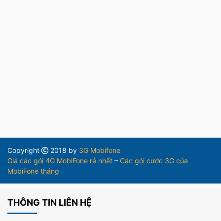
Copyright
2018 by
3G Mobifone
Giá các gói 4G MobiFone rẻ nhất
–
Các gói cước 3G của
MobiFone tháng
THÔNG TIN LIÊN HỆ