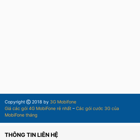
Copyright
2018 by
3G Mobifone
Giá các gói 4G MobiFone rẻ nhất
–
Các gói cước 3G của
MobiFone tháng
THÔNG TIN LIÊN HỆ