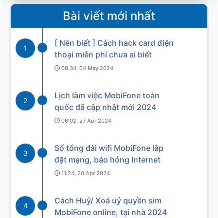
Bài viết mới nhất
[ Nên biết ] Cách hack card điện
1
thoại miễn phí chưa ai biết
08:34, 04 May 2024
Lịch làm việc MobiFone toàn
2
quốc đã cập nhật mới 2024
06:02, 27 Apr 2024
Số tổng đài wifi MobiFone lắp
3
đặt mạng, báo hỏng Internet
11:24, 20 Apr 2024
Cách Huỷ/ Xoá uỷ quyền sim
4
MobiFone online, tại nhà 2024