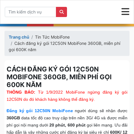
Trang chủ
Tin Tức MobiFone
Cách đăng ký gói 12C50N MobiFone 360GB, miễn phí
gọi 600K năm
CÁCH ĐĂNG KÝ GÓI 12C50N
MOBIFONE 360GB, MIỄN PHÍ GỌI
600K NĂM
THÔNG BÁO:
Từ 1/9/2022 MobiFone ngừng đăng ký gói
12C50N do đó khách hàng không thể đăng ký.
Đăng ký gói 12C50N MobiFone
người dùng sẽ nhận được
360GB
data tốc độ cao truy cập trên nền 3G/ 4G và được miễn
phí gọi nội mạng dưới
20 phút,
600 phút
gọi liên mạng. Ưu đãi
hấp dẫn là vậy những cước phí đăng ký lại siêu rẻ chỉ
600K/ 12