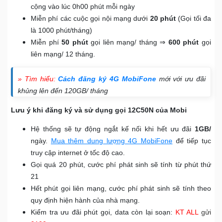
cộng vào lúc 0h00 phút mỗi ngày
Miễn phí các cuộc gọi nội mạng dưới
20 phút
(Gọi tối đa
là 1000 phút/tháng)
Miễn phí
50 phút
gọi liên mạng/ tháng ⇒
600 phút
gọi
liên mạng/ 12 tháng.
» Tìm hiểu:
Cách đăng ký 4G MobiFone
mới với ưu đãi
khủng lên đến 120GB/ tháng
Lưu ý khi đăng ký và sử dụng gọi 12C50N của Mobi
Hệ thống sẽ tự động ngắt kế nối khi hết ưu đãi
1GB/
ngày.
Mua thêm dung lượng 4G MobiFone
để tiếp tục
truy cập internet ở tốc độ cao.
Gọi quá 20 phút, cước phí phát sinh sẽ tính từ phút thứ
21
Hết phút gọi liên mạng, cước phí phát sinh sẽ tính theo
quy định hiện hành của nhà mạng.
Kiểm tra ưu đãi phút gọi, data còn lại soạn:
KT ALL
gửi