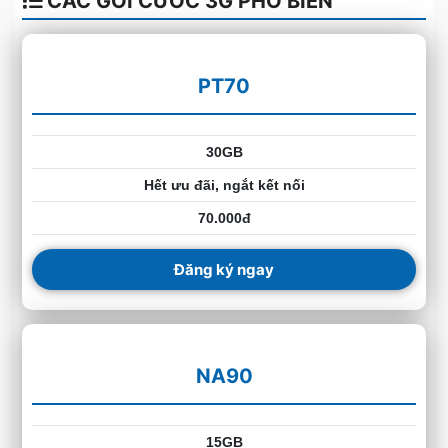
CÁC GÓI CƯỚC 3G PHỔ BIẾN
PT70
30GB
Hết ưu đãi, ngắt kết nối
70.000đ
Đăng ký ngay
NA90
15GB