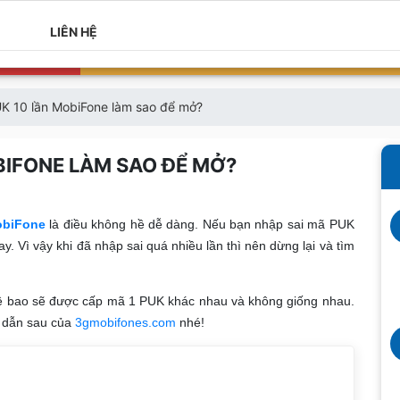
LIÊN HỆ
K 10 lần MobiFone làm sao để mở?
BIFONE LÀM SAO ĐỂ MỞ?
obiFone
là điều không hề dễ dàng. Nếu bạn nhập sai mã PUK
y. Vì vậy khi đã nhập sai quá nhiều lần thì nên dừng lại và tìm
uê bao sẽ được cấp mã 1 PUK khác nhau và không giống nhau.
g dẫn sau của
3gmobifones.com
nhé!