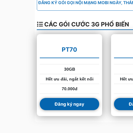
ĐĂNG KÝ GÓI GỌI NỘI MẠNG MOBI NGÀY, TH
CÁC GÓI CƯỚC 3G PHỔ BIẾN
PT70
30GB
Hết ưu đãi, ngắt kết nối
Hết ưu
70.000đ
Đăng ký ngay
Đ