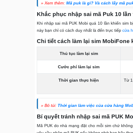
» Xem thêm:
Mã puk là gì? Và cách lấy mã p
Khắc phục nhập sai mã Puk 10 lần
Khi nhập sai mã PUK Mobi quá 10 lần khiến sim bị
này bạn chỉ có cách duy nhất là đến trực tiếp
cửa h
Chi tiết cách làm lại sim MobiFone
Thủ tục làm lại sim
Cước phí làm lại sim
Thời gian thực hiện
Từ 1
» Bỏ túi:
Thời gian làm việc của cửa hàng Mo
Bí quyết tránh nhập sai mã PUK Mo
Mã PUK do nhà mạng đặt cho mỗi sim chứ không ph
yêu cầu nhập mã PUK nếu không nhớ bạn hãy thực 