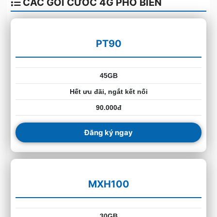
CÁC GÓI CƯỚC 4G PHỔ BIẾN
PT90
45GB
Hết ưu đãi, ngắt kết nối
90.000đ
Đăng ký ngay
MXH100
30GB