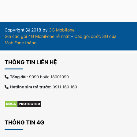
Copyright
2018 by
3G Mobifone
Giá các gói 4G MobiFone rẻ nhất
–
Các gói cước 3G của
MobiFone tháng
THÔNG TIN LIÊN HỆ
Tổng đài:
9090 hoặc 18001090
Hotline sim trả trước:
0911 160 160
THÔNG TIN 4G