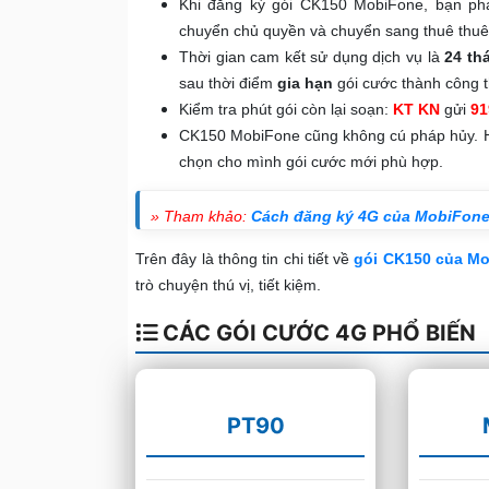
Khi đăng ký gói CK150 MobiFone, bạn ph
chuyển chủ quyền và chuyển sang thuê thuê 
Thời gian cam kết sử dụng dịch vụ là
24 th
sau thời điểm
gia hạn
gói cước thành công t
Kiểm tra phút gói còn lại soạn:
KT KN
gửi
91
CK150 MobiFone cũng không cú pháp hủy. Hết
chọn cho mình gói cước mới phù hợp.
» Tham khảo:
Cách đăng ký 4G của MobiFon
Trên đây là thông tin chi tiết về
gói
CK150 của M
trò chuyện thú vị, tiết kiệm.
CÁC GÓI CƯỚC 4G PHỔ BIẾN
PT90