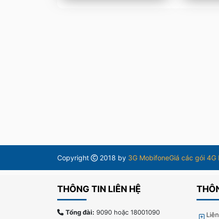
Copyright
2018 by
3G Mobifone
Giá các gói 4G
THÔNG TIN LIÊN HỆ
THÔN
Tổng đài:
9090 hoặc 18001090
Liê