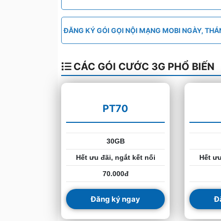
ĐĂNG KÝ GÓI GỌI NỘI MẠNG MOBI NGÀY, TH
CÁC GÓI CƯỚC 3G PHỔ BIẾN
PT70
30GB
Hết ưu đãi, ngắt kết nối
Hết ưu
70.000đ
Đăng ký ngay
Đ