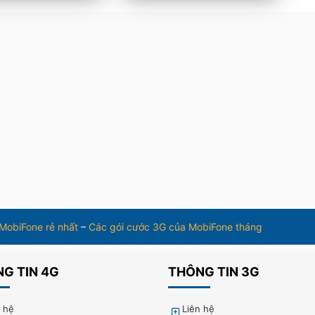
 MobiFone rẻ nhất
–
Các gói cước 3G của MobiFone tháng
G TIN 4G
THÔNG TIN 3G
n hệ
Liên hệ