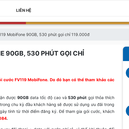
LIÊN HỆ
119 MobiFone 90GB, 530 phút gọi chỉ 119.000đ
E 90GB, 530 PHÚT GỌI CHỈ
i cước FV119 MobiFone. Do đó bạn có thể tham khảo các
hận được
90GB
data tốc độ cao và
530 phút
gọi thỏa thích
, trong chu kỳ đầu khách hàng sẽ được sử dụng ưu đãi trong
ngày tính từ thời điểm đăng ký. Để tham gia gói cước, khách
084
.