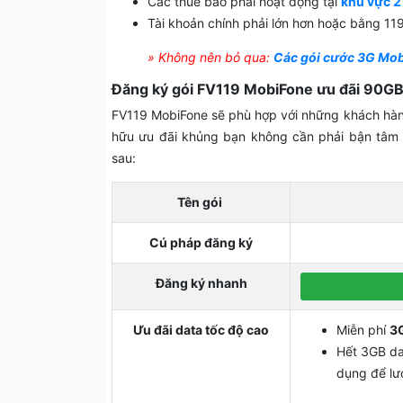
Các thuê bao phải hoạt động tại
khu vực 2
Tài khoản chính phải lớn hơn hoặc bằng 11
» Không nên bỏ qua:
Các gói cước 3G Mob
Đăng ký gói FV119 MobiFone ưu đãi 90GB,
FV119 MobiFone sẽ phù hợp với những khách hàng 
hữu ưu đãi khủng bạn không cần phải bận tâm 
sau:
Tên gói
Cú pháp đăng ký
Đăng ký nhanh
Ưu đãi data tốc độ cao
Miễn phí
3G
Hết 3GB da
dụng để lư