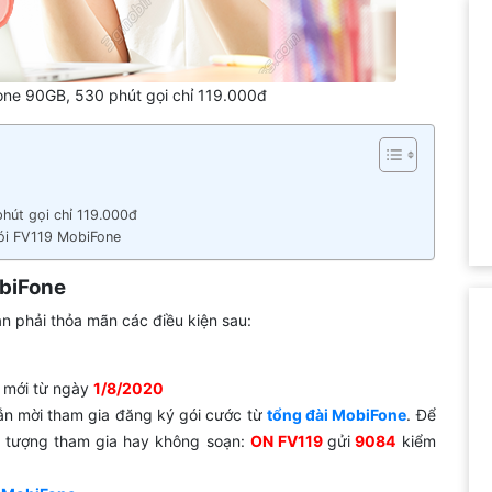
one 90GB, 530 phút gọi chỉ 119.000đ
hút gọi chỉ 119.000đ
gói FV119 MobiFone
obiFone
ạn phải thỏa mãn các điều kiện sau:
 mới từ ngày
1/8/2020
ắn mời tham gia đăng ký gói cước từ
tổng đài MobiFone
. Để
i tượng tham gia hay không soạn:
ON FV119
gửi
9084
kiểm