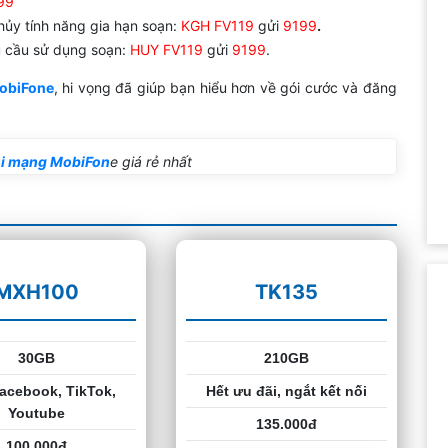
99
hủy tính năng gia hạn soạn:
KGH
FV119
gửi
9199
.
u cầu sử dụng soạn:
HUY FV119
gửi
9199
.
MobiFone
, hi vọng đã giúp bạn hiểu hơn về gói cước và đăng
ội mạng MobiFon
e giá rẻ nhất
MXH100
TK135
30GB
210GB
acebook, TikTok,
Hết ưu đãi, ngắt kết nối
Youtube
135.000đ
100.000đ