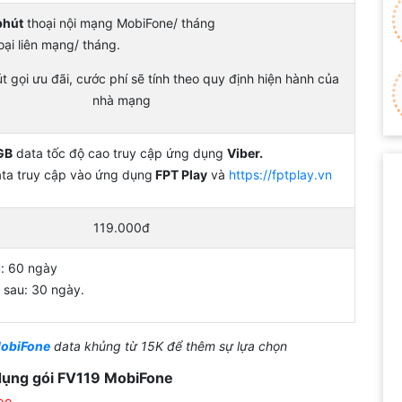
phút
thoại nội mạng MobiFone/ tháng
ại liên mạng/ tháng.
 gọi ưu đãi, cước phí sẽ tính theo quy định hiện hành của
nhà mạng
GB
data tốc độ cao truy cập ứng dụng
Viber.
ata truy cập vào ứng dụng
FPT Play
và
https://fptplay.vn
119.000đ
: 60 ngày
 sau: 30 ngày.
MobiFone
data khủng từ 15K để thêm sự lựa chọn
 dụng gói FV119 MobiFone