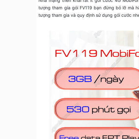
Nhà mạng triển khai rất ít gói cước 4G MobiFone
tượng tham gia gói FV119 bạn đừng bỏ lỡ mà hãy
tượng tham gia và quy định sử dụng gói cước nh