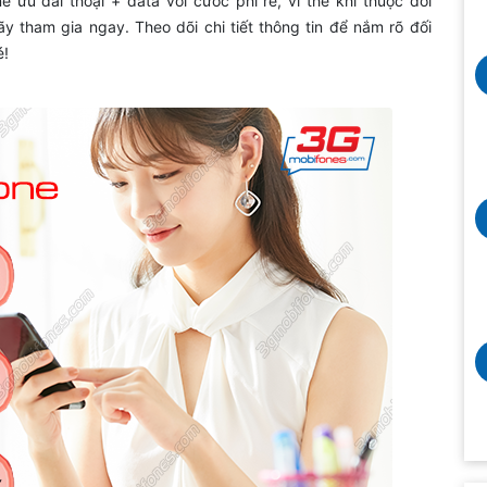
 ưu đãi thoại + data với cước phí rẻ, vì thế khi thuộc đối
 tham gia ngay. Theo dõi chi tiết thông tin để nắm rõ đối
é!