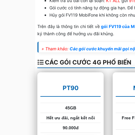
Kiểm tra ưu đãi còn lại soạn:
KT ALL
gửi
91
Gói cước có tính năng tự động gia hạn. Để 
Hủy gói FV119 MobiFone khi không còn nh
Trên đây là thông tin chi tiết về
gói FV119 của 
ký thành công để hưởng ưu đãi khủng.
» Tham khảo:
Các gói cước khuyến mãi gọi n
CÁC GÓI CƯỚC 4G PHỔ BIẾN
PT90
45GB
Hết ưu đãi, ngắt kết nối
Free F
90.000đ