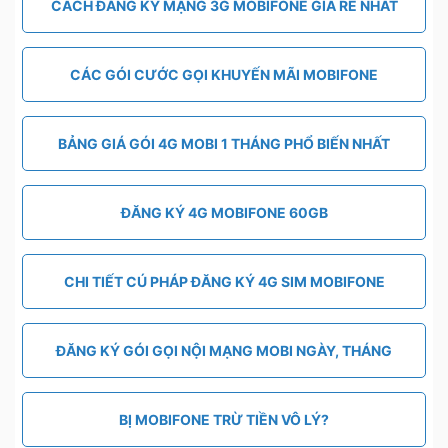
CÁCH ĐĂNG KÝ MẠNG 3G MOBIFONE GIÁ RẺ NHẤT
CÁC GÓI CƯỚC GỌI KHUYẾN MÃI MOBIFONE
BẢNG GIÁ GÓI 4G MOBI 1 THÁNG PHỔ BIẾN NHẤT
ĐĂNG KÝ 4G MOBIFONE 60GB
CHI TIẾT CÚ PHÁP ĐĂNG KÝ 4G SIM MOBIFONE
ĐĂNG KÝ GÓI GỌI NỘI MẠNG MOBI NGÀY, THÁNG
BỊ MOBIFONE TRỪ TIỀN VÔ LÝ?