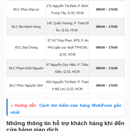
271 Nguyễn Thị Định, P. Bình
ĐLC Phúc Đại Lợi
08h00 – 17h00
Trưng Tây, Q.02, HCM
14C Quốc Hương, P. Thảo Đi
ĐLC Bùi Mạnh Hùng
08h00 – 17h00
ền, Q.02, HCM.
37 Vũ Tông Phan, KP5, P. An
ĐLC Đại Chúng
Phú (gần cục thuế TPHCM),
08h00 – 17h00
Q.02, HCM
47 Nguyễn Duy Hiệu, P. Thảo
ĐLC Phạm Khôi Nguyên
08h00 – 17h00
Điền, Q.02, HCM
502 Nguyễn Thị Định, P. Thạn
ĐLC Phúc Nguyên Sinh
08h00 – 17h00
h Mỹ Lợi, Q.02, HCM
» Hướng dẫn:
Cách tìm kiếm cửa hàng MobiFone gần
nhất
Những thông tin hỗ trợ khách hàng khi đến
cửa hàng giao dịch