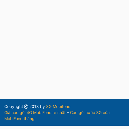
Copyright
2018 by
3G Mobifone
Giá các gói 4G MobiFone rẻ nhất
–
Các gói cước 3G của
MobiFone tháng