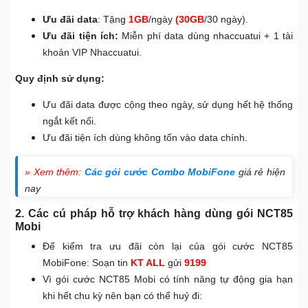
Ưu đãi data
: Tặng
1GB
/ngày
(30GB
/30 ngày).
Ưu đãi tiện ích:
Miễn phí data dùng nhaccuatui + 1 tài
khoản VIP Nhaccuatui.
Quy định sử dụng:
Ưu đãi data được cộng theo ngày, sử dụng hết hệ thống
ngắt kết nối.
Ưu đãi tiện ích dùng không tốn vào data chính.
» Xem thêm:
Các gói cước Combo MobiFone
giá rẻ hiện
nay
2. Các cú pháp hỗ trợ khách hàng dùng gói NCT85
Mobi
Để kiểm tra ưu đãi còn lại của gói cước NCT85
MobiFone: Soạn tin
KT ALL
gửi
9199
Vì gói cước NCT85 Mobi có tính năng tự động gia hạn
khi hết chu kỳ nên bạn có thể huỷ đi: