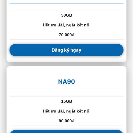
30GB
Hết ưu đãi, ngắt kết nối
70.000đ
Đăng ký ngay
NA90
15GB
Hết ưu đãi, ngắt kết nối
90.000đ