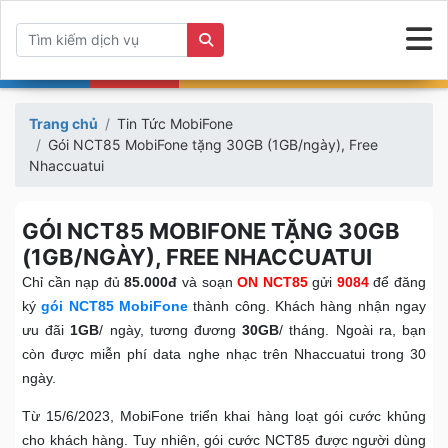
Trang chủ
Tin Tức MobiFone
Gói NCT85 MobiFone tặng 30GB (1GB/ngày), Free
Nhaccuatui
GÓI NCT85 MOBIFONE TẶNG 30GB
(1GB/NGÀY), FREE NHACCUATUI
Chỉ cần nạp đủ
85.000đ
và soạn
ON NCT85
gửi
9084
để đăng
ký
gói NCT85 MobiFone
thành công. Khách hàng nhận ngay
ưu đãi
1GB
/ ngày, tương đương
30GB
/ tháng. Ngoài ra, bạn
còn được miễn phí data nghe nhạc trên Nhaccuatui trong 30
ngày.
Từ 15/6/2023, MobiFone triển khai hàng loạt gói cước khủng
cho khách hàng. Tuy nhiên, gói cước NCT85 được người dùng