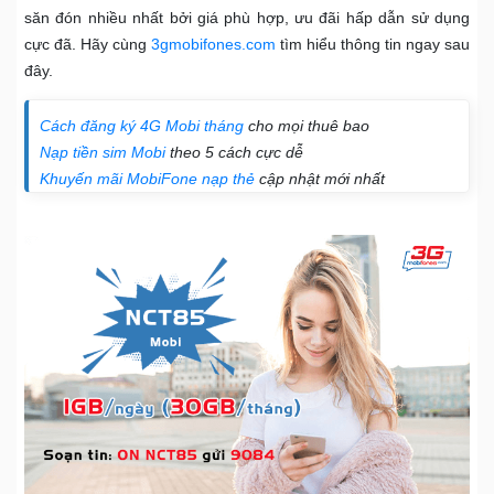
săn đón nhiều nhất bởi giá phù hợp, ưu đãi hấp dẫn sử dụng
cực đã. Hãy cùng
3gmobifones.com
tìm hiểu thông tin ngay sau
đây.
Cách đăng ký 4G Mobi tháng
cho mọi thuê bao
Nạp tiền sim Mobi
theo 5 cách cực dễ
Khuyến mãi MobiFone nạp thẻ
cập nhật mới nhất