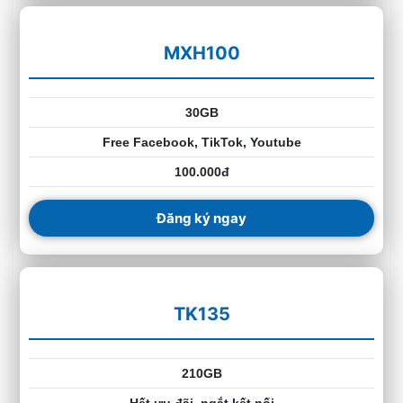
MXH100
30GB
Free Facebook, TikTok, Youtube
100.000đ
Đăng ký ngay
TK135
210GB
Hết ưu đãi, ngắt kết nối