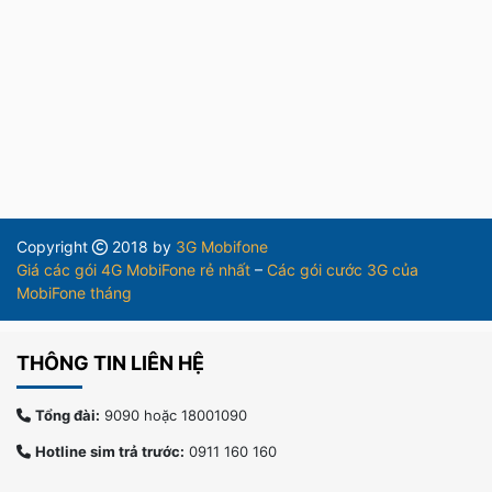
Copyright
2018 by
3G Mobifone
Giá các gói 4G MobiFone rẻ nhất
–
Các gói cước 3G của
MobiFone tháng
THÔNG TIN LIÊN HỆ
Tổng đài:
9090 hoặc 18001090
Hotline sim trả trước:
0911 160 160