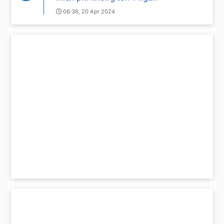
06:36, 20 Apr 2024