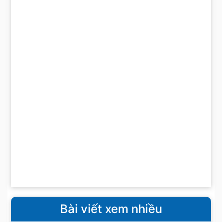
Bài viết xem nhiều