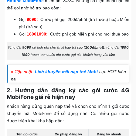
Hotline MobiFone
miễn phí 24/24. Những số điện thoại bạn có
thể gọi nhờ hỗ trợ bao gồm:
Gọi
9090:
Cước phí gọi: 200đ/phút (trả trước) hoặc Miễn
phí (trả sau).
Gọi
18001090:
Cước phí gọi: Miễn phí cho mọi thuê bao
Tổng đài
9090
có tính phí cho thuê bao trả sau
(200đ/phút),
tổng đài
1800
1090
hoàn toàn miễn phí cước gọi nên khách hàng yên tâm
» Cập nhật:
Lịch khuyến mãi nạp thẻ Mobi
cực HOT hiện
na
2. Hướng dẫn đăng ký các gói cước 4G
MobiFone giá rẻ hiện nay
Khách hàng đừng quên nạp thẻ và chọn cho mình 1 gói cước
khuyến mãi MobiFone để sử dụng nhé! Có nhiều gói cước
được triển khai khá hấp dẫn:
Tên gói cước
Cú pháp đăng ký
Đăng ký nhanh