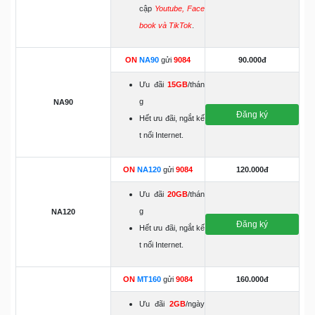
cập
Youtube, Face
book và TikTok
.
ON
NA90
gửi
9084
90.000đ
Ưu đãi
15GB
/thán
g
NA90
Đăng ký
Hết ưu đãi, ngắt kế
t nối Internet.
ON
NA120
gửi
9084
120.000đ
Ưu đãi
20GB
/thán
g
NA120
Đăng ký
Hết ưu đãi, ngắt kế
t nối Internet.
ON
MT160
gửi
9084
160.000đ
Ưu đãi
2GB
/ngày