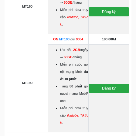
⇒
60GB
/tháng
MT160
Miễn phí data truy
Đăng ký
cập
Youtube, TikTo
k
.
ON
MT190
gửi
9084
190.000đ
Ưu đãi
2GB
/ngày
⇒
60GB
/tháng
Miễn phí cuộc gọi
nội mạng Mobi
dư
ới 10 phút
.
MT190
Tặng
80 phút
gọi
Đăng ký
ngoại mạng MobiF
one
Miễn phí data truy
cập
Youtube, TikTo
k
.