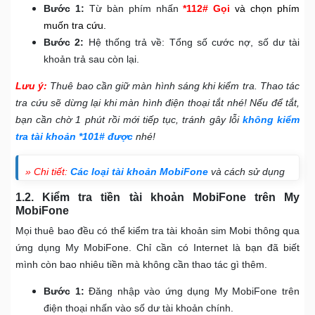
Bước 1:
Từ bàn phím nhấn
*112# Gọi
và chọn phím
muốn tra cứu.
Bước 2:
Hệ thống trả về: Tổng số cước nợ, số dư tài
khoản trả sau còn lại.
Lưu ý:
Thuê bao cần giữ màn hình sáng khi kiểm tra. Thao tác
tra cứu sẽ dừng lại khi màn hình điện thoại tắt nhé! Nếu để tắt,
bạn cần chờ 1 phút rồi mới tiếp tục, tránh gây lỗi
không kiểm
tra tài khoản *101# được
nhé!
» Chi tiết:
Các loại tài khoản MobiFone
và cách sử dụng
1.2. Kiểm tra tiền tài khoản MobiFone trên My
MobiFone
Mọi thuê bao đều có thể kiểm tra tài khoản sim Mobi thông qua
ứng dụng My MobiFone. Chỉ cần có Internet là bạn đã biết
mình còn bao nhiêu tiền mà không cần thao tác gì thêm.
Bước 1:
Đăng nhập vào ứng dụng My MobiFone trên
điện thoại nhấn vào số dư tài khoản chính.