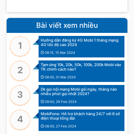
Bài viết xem nhiều
Hướng dẫn đăng ký 4G Mobi 1 tháng mạng
1
4G tốc độ cao 2024
08:15, 15 Mar 2024
Tạm ứng 10k, 20k, 50k, 100k, 200k Mobi vào
2
TK chính cách nào?
08:00, 01 Mar 2024
Dk gọi nội mạng Mobi gói ngày, tháng nào
3
nhiều phút gọi nhất 2024?
09:00, 29 Feb 2024
MobiFone: Hỗ trợ khách hàng 24/7 với 6 số
4
điện thoại tổng đài
08:00, 27 Feb 2024