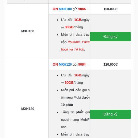
ON
MXH100
gửi
9084
100.000đ
Ưu đãi
1GB
/ngày
⇒
30GB
/tháng
MXH100
Miễn phí data truy
Đăng ký
cập
Youtube, Face
book và TikTok
.
ON
MXH120
gửi
9084
120.000đ
Ưu đãi
1GB
/ngày
⇒
30GB
/tháng
Miễn phí các gọi n
ội mạng Mobi
dưới
10 phút
.
MXH120
Tặng
30 phút
gọi
Đăng ký
ngoại mạng MobiF
one.
Miễn phí data truy