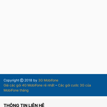
Copyright
2018 by
3G Mobifone
Giá các gói 4G MobiFone rẻ nhất
–
Các gói cước 3G của
MobiFone tháng
THÔNG TIN LIÊN HỆ