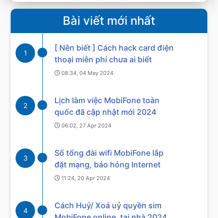
Bài viết mới nhất
[ Nên biết ] Cách hack card điện
1
thoại miễn phí chưa ai biết
08:34, 04 May 2024
Lịch làm việc MobiFone toàn
2
quốc đã cập nhật mới 2024
06:02, 27 Apr 2024
Số tổng đài wifi MobiFone lắp
3
đặt mạng, báo hỏng Internet
11:24, 20 Apr 2024
Cách Huỷ/ Xoá uỷ quyền sim
4
MobiFone online, tại nhà 2024