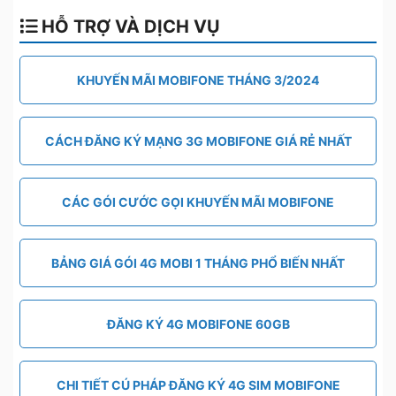
HỖ TRỢ VÀ DỊCH VỤ
KHUYẾN MÃI MOBIFONE THÁNG 3/2024
CÁCH ĐĂNG KÝ MẠNG 3G MOBIFONE GIÁ RẺ NHẤT
CÁC GÓI CƯỚC GỌI KHUYẾN MÃI MOBIFONE
BẢNG GIÁ GÓI 4G MOBI 1 THÁNG PHỔ BIẾN NHẤT
ĐĂNG KÝ 4G MOBIFONE 60GB
CHI TIẾT CÚ PHÁP ĐĂNG KÝ 4G SIM MOBIFONE