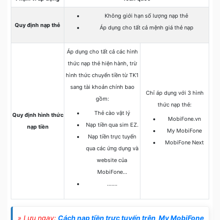
Không giới hạn số lượng nạp thẻ
Quy định nạp thẻ
Áp dụng cho tất cả mệnh giá thẻ nạp
Áp dụng cho tất cả các hình
thức nạp thẻ hiện hành, trừ
hình thức chuyển tiền từ TK1
sang tài khoản chính bao
Chỉ áp dụng với 3 hình
gồm:
thức nạp thẻ:
Thẻ cào vật lý
Quy định hình thức
MobiFone.vn
Nạp tiền qua sim EZ.
nạp tiền
My MobiFone
Nạp tiền trực tuyến
MobiFone Next
qua các ứng dụng và
website của
MobiFone…
…….
» Lưu ngay:
Cách nạp tiền trực tuyến trên My MobiFone