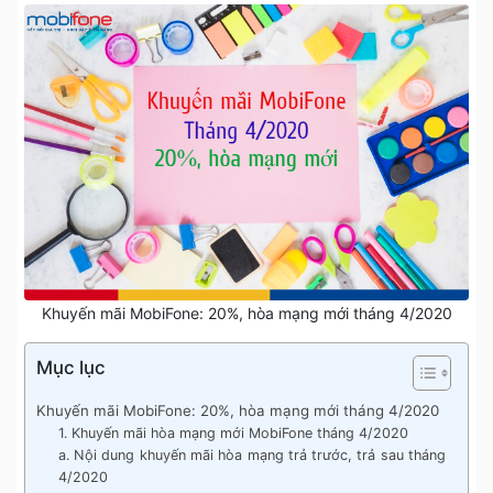
Khuyến mãi MobiFone: 20%, hòa mạng mới tháng 4/2020
Mục lục
Khuyến mãi MobiFone: 20%, hòa mạng mới tháng 4/2020
1. Khuyến mãi hòa mạng mới MobiFone tháng 4/2020
a. Nội dung khuyến mãi hòa mạng trả trước, trả sau tháng
4/2020