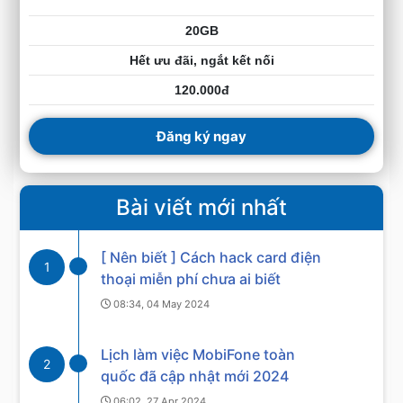
20GB
Hết ưu đãi, ngắt kết nối
120.000đ
Đăng ký ngay
Bài viết mới nhất
[ Nên biết ] Cách hack card điện
1
thoại miễn phí chưa ai biết
08:34, 04 May 2024
Lịch làm việc MobiFone toàn
2
quốc đã cập nhật mới 2024
06:02, 27 Apr 2024