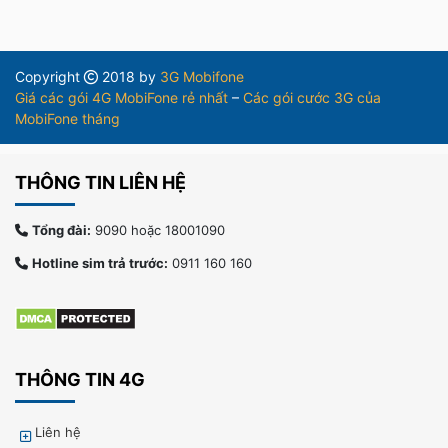
Copyright
2018 by
3G Mobifone
Giá các gói 4G MobiFone rẻ nhất
–
Các gói cước 3G của
MobiFone tháng
THÔNG TIN LIÊN HỆ
Tổng đài:
9090 hoặc 18001090
Hotline sim trả trước:
0911 160 160
THÔNG TIN 4G
Liên hệ