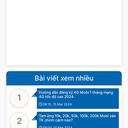
Bài viết xem nhiều
Hướng dẫn đăng ký 4G Mobi 1 tháng mạng
1
4G tốc độ cao 2024
08:15, 15 Mar 2024
Tạm ứng 10k, 20k, 50k, 100k, 200k Mobi vào
2
TK chính cách nào?
08:00, 01 Mar 2024