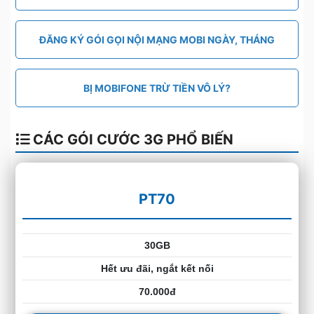
ĐĂNG KÝ GÓI GỌI NỘI MẠNG MOBI NGÀY, THÁNG
BỊ MOBIFONE TRỪ TIỀN VÔ LÝ?
CÁC GÓI CƯỚC 3G PHỔ BIẾN
PT70
30GB
Hết ưu đãi, ngắt kết nối
70.000đ