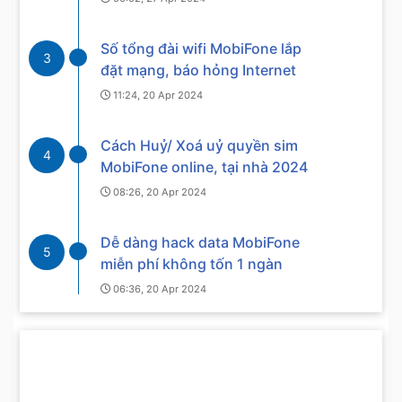
Số tổng đài wifi MobiFone lắp
3
đặt mạng, báo hỏng Internet
11:24, 20 Apr 2024
Cách Huỷ/ Xoá uỷ quyền sim
4
MobiFone online, tại nhà 2024
08:26, 20 Apr 2024
Dễ dàng hack data MobiFone
5
miễn phí không tốn 1 ngàn
06:36, 20 Apr 2024