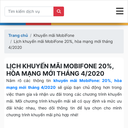
Trang chủ
Khuyến mãi MobiFone
Lịch khuyến mãi MobiFone 20%, hòa mạng mới tháng
4/2020
LỊCH KHUYẾN MÃI MOBIFONE 20%,
HÒA MẠNG MỚI THÁNG 4/2020
Nắm rõ các thông tin
khuyến mãi MobiFone: 20%, hòa
mạng mới tháng 4/2020
sẽ giúp bạn chủ động hơn trong
việc tham gia và nhận ưu đãi trong các chương trình khuyến
mãi. Mỗi chương trình khuyến mãi sẽ có quy định và mức ưu
đãi khác nhau, theo dõi thông tin để lựa chọn cho mình
chương trình khuyến mãi phù hợp nhé!