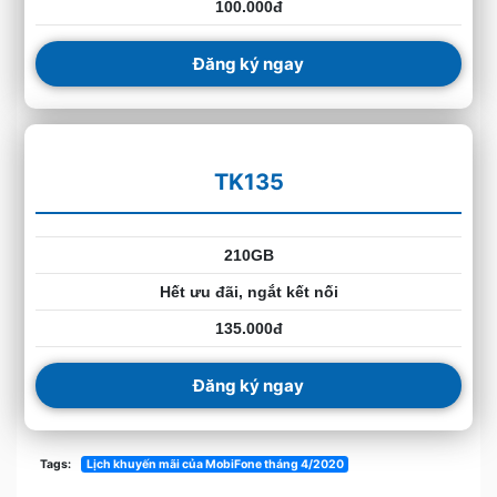
100.000đ
Đăng ký ngay
TK135
210GB
Hết ưu đãi, ngắt kết nối
135.000đ
Đăng ký ngay
Tags:
Lịch khuyến mãi của MobiFone tháng 4/2020