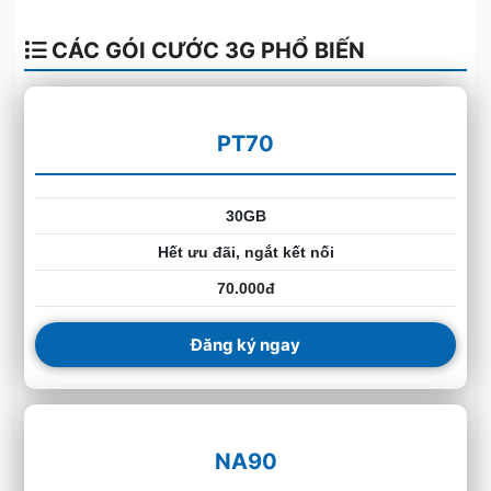
CÁC GÓI CƯỚC 3G PHỔ BIẾN
PT70
30GB
Hết ưu đãi, ngắt kết nối
70.000đ
Đăng ký ngay
NA90