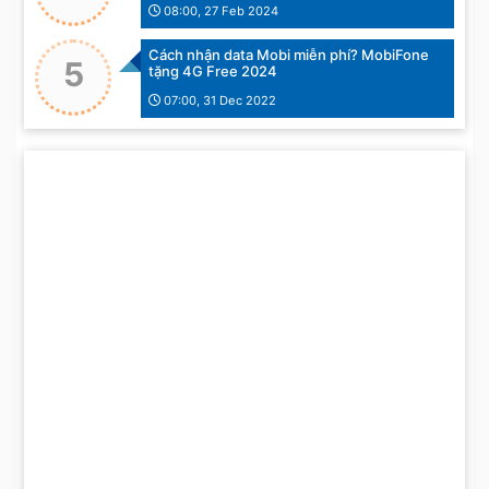
08:00, 27 Feb 2024
Cách nhận data Mobi miễn phí? MobiFone
5
tặng 4G Free 2024
07:00, 31 Dec 2022