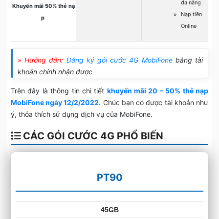
đa năng
Khuyến mãi 50% thẻ nạ
Nạp tiền
p
Online
» Hướng dẫn:
Đăng ký gói cước 4G MobiFone
bằng tài
khoản chính nhận được
Trên đây là thông tin chi tiết
khuyến mãi 20 – 50% thẻ nạp
MobiFone ngày 12/2/2022
. Chúc bạn có được tài khoản như
ý, thỏa thích sử dụng dịch vụ của MobiFone.
CÁC GÓI CƯỚC 4G PHỔ BIẾN
PT90
45GB