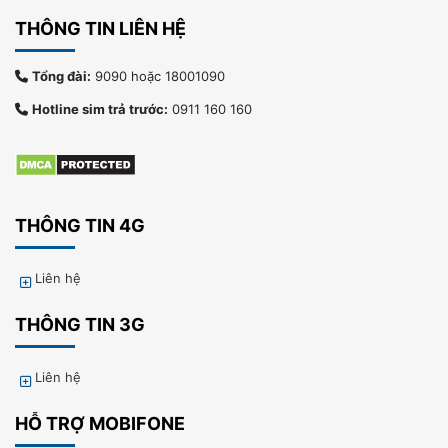
THÔNG TIN LIÊN HỆ
Tổng đài:
9090 hoặc 18001090
Hotline sim trả trước:
0911 160 160
THÔNG TIN 4G
Liên hệ
THÔNG TIN 3G
Liên hệ
HỖ TRỢ MOBIFONE