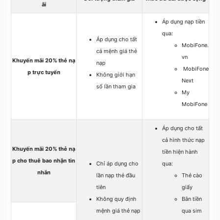
ãi
Áp dụng nạp tiền
qua:
Áp dụng cho tất
MobiFone.
cả mệnh giá thẻ
vn
Khuyến mãi 20% thẻ nạ
nạp
MobiFone
p trực tuyến
Không giới hạn
Next
số lần tham gia
My
MobiFone
Áp dụng cho tất
cả hình thức nạp
Khuyến mãi 20% thẻ nạ
tiền hiện hành
p cho thuê bao nhận tin
Chỉ áp dụng cho
qua:
nhắn
lần nạp thẻ đầu
Thẻ cào
tiên
giấy
Không quy định
Bắn tiền
mệnh giá thẻ nạp
qua sim