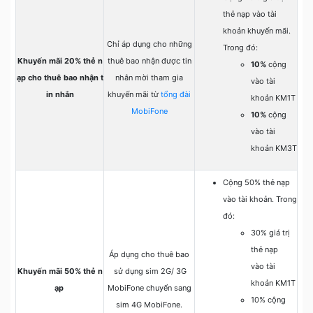
thẻ nạp vào tài
khoản khuyến mãi.
Chỉ áp dụng cho những
Trong đó:
Khuyến mãi 20% thẻ n
thuê bao nhận được tin
10%
cộng
ạp cho thuê bao nhận t
nhắn mời tham gia
vào tài
in nhắn
khuyến mãi từ
tổng đài
khoản KM1T
MobiFone
10%
cộng
vào tài
khoản KM3T
Cộng 50% thẻ nạp
vào tài khoản. Trong
đó:
30% giá trị
thẻ nạp
Áp dụng cho thuê bao
vào tài
Khuyến mãi 50% thẻ n
sử dụng sim 2G/ 3G
khoản KM1T
ạp
MobiFone chuyển sang
10% cộng
sim 4G MobiFone.