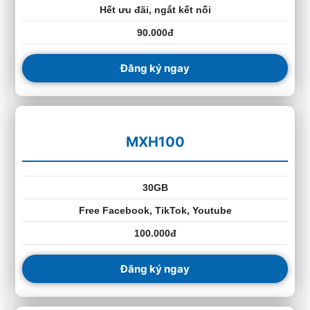
Hết ưu đãi, ngắt kết nối
90.000đ
Đăng ký ngay
MXH100
30GB
Free Facebook, TikTok, Youtube
100.000đ
Đăng ký ngay