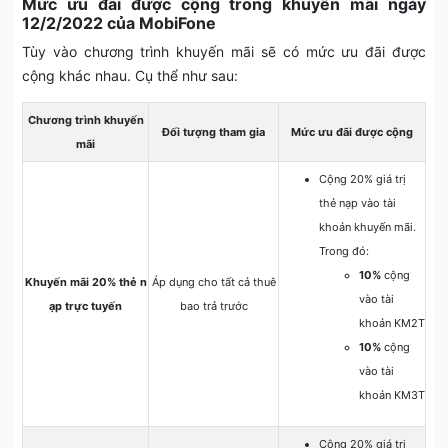
Mức ưu đãi được cộng trong khuyến mãi ngày
12/2/2022 của MobiFone
Tùy vào chương trình khuyến mãi sẽ có mức ưu đãi được
cộng khác nhau. Cụ thể như sau:
Chương trình khuyến
Đối tượng tham gia
Mức ưu đãi được cộng
mãi
Cộng 20% giá trị
thẻ nạp vào tài
khoản khuyến mãi.
Trong đó:
10%
cộng
Khuyến mãi 20% thẻ n
Áp dụng cho tất cả thuê
vào tài
ạp trực tuyến
bao trả trước
khoản KM2T
10%
cộng
vào tài
khoản KM3T
Cộng 20% giá trị