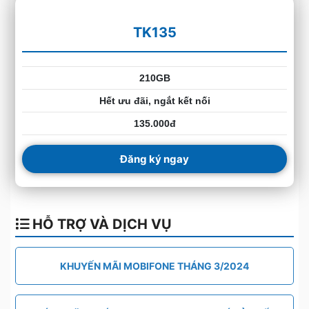
TK135
210GB
Hết ưu đãi, ngắt kết nối
135.000đ
Đăng ký ngay
HỖ TRỢ VÀ DỊCH VỤ
KHUYẾN MÃI MOBIFONE THÁNG 3/2024