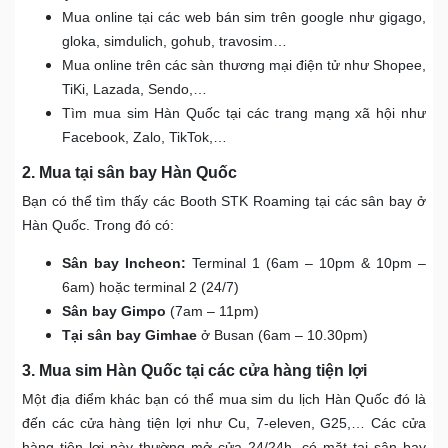
Mua online tại các web bán sim trên google như gigago,
gloka, simdulich, gohub, travosim…
Mua online trên các sàn thương mại điện tử như Shopee,
TiKi, Lazada, Sendo,…
Tìm mua sim Hàn Quốc tại các trang mạng xã hội như
Facebook, Zalo, TikTok,…
2. Mua tại sân bay Hàn Quốc
Bạn có thể tìm thấy các Booth STK Roaming tại các sân bay ở
Hàn Quốc. Trong đó có:
Sân bay Incheon:
Terminal 1 (6am – 10pm & 10pm –
6am) hoặc terminal 2 (24/7)
Sân bay Gimpo
(7am – 11pm)
Tại sân bay Gimhae
ở Busan (6am – 10.30pm)
3. Mua sim Hàn Quốc tại các cửa hàng tiện lợi
Một địa điểm khác bạn có thể mua sim du lịch Hàn Quốc đó là
đến các cửa hàng tiện lợi như Cu, 7-eleven, G25,… Các cửa
hàng tiện lợi này thường mở cửa 24/24h, có mặt tại sân bay