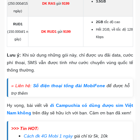
3.5GB
(250.000đ/15
DK RAS
gửi
9199
ngày)
2GB
tốc độ cao
RUD1
Hết 2GB, về tốc độ 128
(150.000đ/1 n
DK RUD1
gửi
9199
Kbps
gày)
Lưu ý:
Khi sử dụng những gói này, chỉ được ưu đãi data, cước
phí thoại, SMS vẫn được tính như cước chuyển vùng quốc tế
thông thường.
» Liên hệ:
Số điện thoại tổng đài MobiFone
để được hỗ
trợ thêm
Hy vọng, bài viết về
đi Campuchia có dùng được sim Việt
Nam không
trên đây sẽ hữu ích với bạn. Cảm ơn bạn đã xem!
>>> Tin HOT:
Cách đk 4G Mobi 1 ngày
giá chỉ từ 5k, 10k