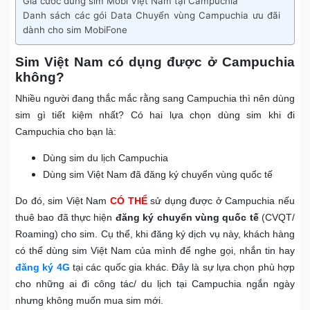
Giá cước dùng sim Mobi Việt Nam tại Campuchia
Danh sách các gói Data Chuyển vùng Campuchia ưu đãi
dành cho sim MobiFone
Sim Việt Nam có dụng được ở Campuchia
không?
Nhiều người đang thắc mắc rằng sang Campuchia thì nên dùng
sim gì tiết kiệm nhất? Có hai lựa chọn dùng sim khi đi
Campuchia cho bạn là:
Dùng sim du lịch Campuchia
Dùng sim Việt Nam đã đăng ký chuyển vùng quốc tế
Do đó, sim Việt Nam
CÓ THỂ
sử dụng được ở Campuchia nếu
thuê bao đã thực hiện
đăng ký chuyển vùng quốc tế
(CVQT/
Roaming) cho sim. Cụ thể, khi đăng ký dịch vụ này, khách hàng
có thể dùng sim Việt Nam của mình để nghe gọi, nhắn tin hay
đăng ký 4G
tại các quốc gia khác. Đây là sự lựa chọn phù hợp
cho những ai đi công tác/ du lịch tại Campuchia ngắn ngày
nhưng không muốn mua sim mới.