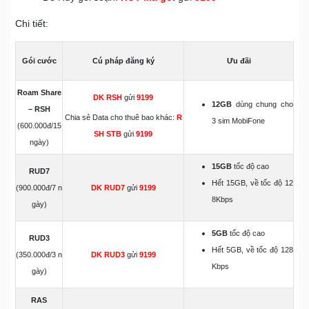
Chi tiết:
Gói cước
Cú pháp đăng ký
Ưu đãi
Roam Share
DK RSH
gửi
9199
12GB
dùng chung cho
– RSH
Chia sẻ Data cho thuê bao khác:
R
3 sim MobiFone
(600.000đ/15
SH STB
gửi
9199
ngày)
15GB
tốc độ cao
RUD7
Hết 15GB, về tốc độ 12
(900.000đ/7 n
DK RUD7
gửi
9199
8Kbps
gày)
5GB
tốc độ cao
RUD3
Hết 5GB, về tốc độ 128
(350.000đ/3 n
DK RUD3
gửi
9199
Kbps
gày)
RAS