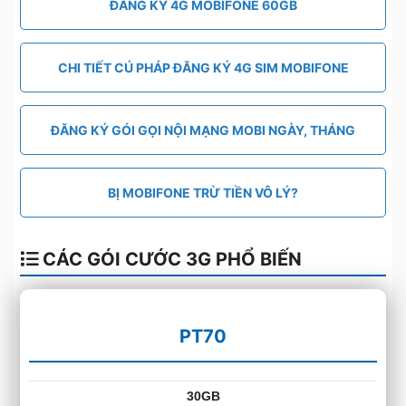
ĐĂNG KÝ 4G MOBIFONE 60GB
CHI TIẾT CÚ PHÁP ĐĂNG KÝ 4G SIM MOBIFONE
ĐĂNG KÝ GÓI GỌI NỘI MẠNG MOBI NGÀY, THÁNG
BỊ MOBIFONE TRỪ TIỀN VÔ LÝ?
CÁC GÓI CƯỚC 3G PHỔ BIẾN
PT70
30GB