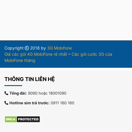
Copyright
2018 by
3G Mobifone
Giá các gói 4G MobiFone rẻ nhất
–
Các gói cước 3G của
MobiFone tháng
THÔNG TIN LIÊN HỆ
Tổng đài:
9090 hoặc 18001090
Hotline sim trả trước:
0911 160 160