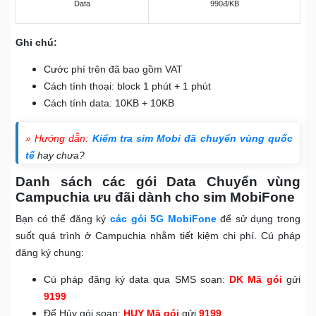
Data
990đ/KB
Ghi chú:
Cước phí trên đã bao gồm VAT
Cách tính thoại: block 1 phút + 1 phút
Cách tính data: 10KB + 10KB
» Hướng dẫn:
Kiểm tra sim Mobi đã chuyển vùng quốc
tế
hay chưa?
Danh sách các gói Data Chuyển vùng
Campuchia ưu đãi dành cho sim MobiFone
Bạn có thể đăng ký
các gói 5G MobiFone
để sử dụng trong
suốt quá trình ở Campuchia nhằm tiết kiệm chi phí. Cú pháp
đăng ký chung:
Cú pháp đăng ký data qua SMS soạn:
DK Mã gói
gửi
9199
Để Hủy gói soạn:
HUY Mã gói
gửi
9199