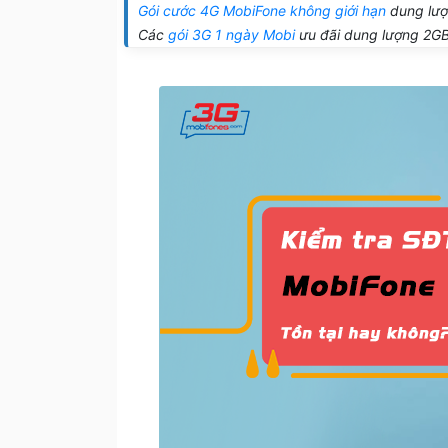
Gói cước 4G MobiFone không giới hạn
dung lượ
Các
gói 3G 1 ngày Mobi
ưu đãi dung lượng 2G