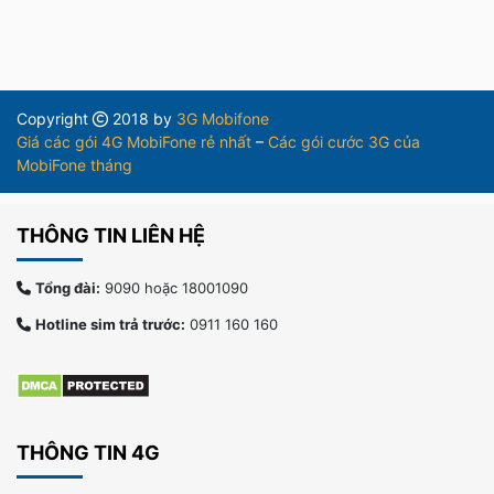
Copyright
2018 by
3G Mobifone
Giá các gói 4G MobiFone rẻ nhất
–
Các gói cước 3G của
MobiFone tháng
THÔNG TIN LIÊN HỆ
Tổng đài:
9090 hoặc 18001090
Hotline sim trả trước:
0911 160 160
THÔNG TIN 4G