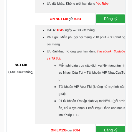
Ưu đãi khác: Không giới hạn dùng
YouTube
Đăng ký
ON
NCT130
gửi
9084
DATA:
1GB
/ ngày ⇒ 30GB/ tháng
Phút gọi: Miễn phí gọi nội mạng < 10 phút + 30 phút ng
oại mạng
Ưu đãi khác: Không giới hạn dùng
Facebook, Youtube
và TikTok
NCT130
Miễn phí data truy cập dịch vụ Nền tảng âm nh
(130.000đ/ tháng)
ạc Nhạc Của Tui + Tài khoản VIP NhacCuaTu
i.
Tài khoản VIP Voiz FM (không hỗ trợ tính năn
g tải).
01 tài khoản Ôn tập dịch vụ mobiEdu (gói cơ b
ản, chỉ được chọn 1 khối lớp): Dành cho học s
inh từ lớp 1-12.
Đăng ký
ON
LM135
gửi
9084