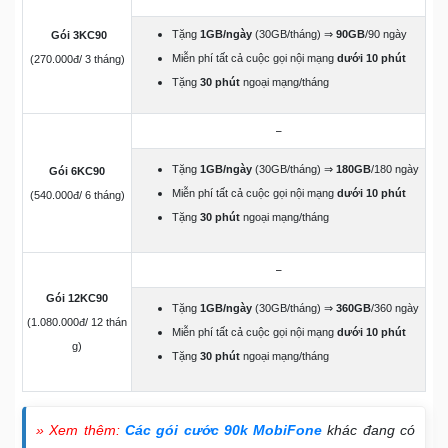
Tặng
1GB/ngày
(30GB/tháng) ⇒
90GB
/90 ngày
Gói 3KC90
Miễn phí tất cả cuộc gọi nội mạng
dưới 10 phút
(270.000đ/ 3 tháng)
Tặng
30 phút
ngoại mạng/tháng
–
Tặng
1GB/ngày
(30GB/tháng) ⇒
180GB
/180 ngày
Gói 6KC90
Miễn phí tất cả cuộc gọi nội mạng
dưới 10 phút
(540.000đ/ 6 tháng)
Tặng
30 phút
ngoại mạng/tháng
–
Gói 12KC90
Tặng
1GB/ngày
(30GB/tháng) ⇒
360GB
/360 ngày
(1.080.000đ/ 12 thán
Miễn phí tất cả cuộc gọi nội mạng
dưới 10 phút
g)
Tặng
30 phút
ngoại mạng/tháng
» Xem thêm:
Các gói cước 90k MobiFone
khác đang có