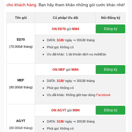
cho khách hàng.
Bạn hãy tham khảo những gói cước khác nhé!
Tên gói
Cú pháp/ Ưu đãi
Nút Đăng ký
Đăng ký
ON
ED70
gửi
9084
ED70
DATA:
1GB
/ ngày ⇒ 30GB/ tháng
(70.000đ/ tháng)
Phút gọi: Không có
Ưu đãi khác: 1 tài khoản dịch vụ mobiEdu
Đăng ký
ON
MEF
gửi
9084
MEF
DATA:
1GB
/ ngày ⇒ 30GB/ tháng
(80.000đ/ tháng)
Phút gọi: Không có
Ưu đãi khác: Không giới hạn dùng
Facebook
Đăng ký
ON
AGYT
gửi
9084
AGYT
DATA:
1GB
/ ngày ⇒ 30GB/ tháng
(80.000đ/ tháng)
Phút gọi: Không có