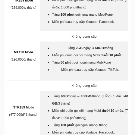
TK159 Mobi
ối đa: 1.000 phút/tháng)
(159.000đ/ tháng)
Tặng
100 phút
gọi ngoại mạng MobiFone.
Miễn phí data truy cập Youtube, Facebook.
Không cung cấp
Tặng
2GB
/ngày ⇒
60GB
/tháng
MT190 Mobi
Miễn phí cuộc gọi nội mạng Mobi
dưới 10 phút
.
(190.000đ/ tháng)
Tặng
80 phút
gọi ngoại mạng MobiFone
Miễn phí data truy cập Youtube, TikTok.
Không cung cấp
Tặng
6GB
/ngày ⇒
180GB
/tháng (Tổng ưu đãi:
540
GB
/3 tháng)
3TK159 Mobi
Miễn phí cuộc gọi nội mạng Mobi
dưới 10 phút
. (T
(477.000đ/ 3 tháng)
ối đa: 1.000 phút/tháng)
Tặng
100 phút
gọi ngoại mạng/ tháng
Miễn phí data truy cập Youtube, Facebook.