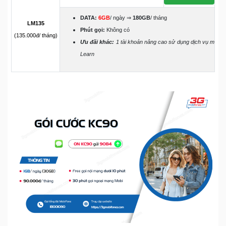
DATA:
6GB
/ ngày ⇒
180GB
/ tháng
LM135
Phút gọi:
Không có
(135.000đ/ tháng)
Ưu đãi khác:
1 tài khoản nâng cao sử dụng dịch vụ m
Learn