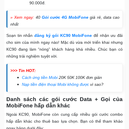
90.000đ.
» Xem ngay:
40
Gói cước 4G MobiFone
giá rẻ, data cao
nhất
Soạn tin nhắn
đăng ký gói KC90 MobiFone
để nhận ưu đãi
cho sim của mình ngay nào! Mặc dù vừa mới triển khai nhưng
KC90 đang làm “nóng” khách hàng khá nhiều. Chúc bạn có
những trải nghiệm tuyệt vời.
>>> Tin HOT:
Cách ứng tiền Mobi
20K 50K 100K đơn giản
Nạp tiền điện thoại Mobi không được
vì sao?
Danh sách các gói cước Data + Gọi của
MobiFone hấp dẫn khác
Ngoài KC90, MobiFone còn cung cấp nhiều gói cước combo
hấp dẫn khác cho thuê bao lựa chọn. Bạn có thể tham khảo
ngay bảng dưới đây: