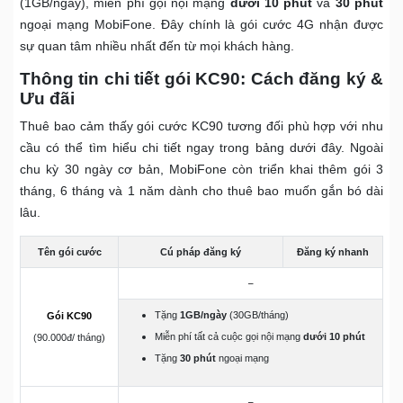
(1GB/ngày), miễn phí gọi nội mạng
dưới 10 phút
và
30 phút
ngoại mạng MobiFone. Đây chính là gói cước 4G nhận được
sự quan tâm nhiều nhất đến từ mọi khách hàng.
Thông tin chi tiết gói KC90: Cách đăng ký &
Ưu đãi
Thuê bao cảm thấy gói cước KC90 tương đối phù hợp với nhu
cầu có thể tìm hiểu chi tiết ngay trong bảng dưới đây. Ngoài
chu kỳ 30 ngày cơ bản, MobiFone còn triển khai thêm gói 3
tháng, 6 tháng và 1 năm dành cho thuê bao muốn gắn bó dài
lâu.
Tên gói cước
Cú pháp đăng ký
Đăng ký nhanh
–
Tặng
1GB/ngày
(30GB/tháng)
Gói KC90
Miễn phí tất cả cuộc gọi nội mạng
dưới 10 phút
(90.000đ/ tháng)
Tặng
30 phút
ngoại mạng
–