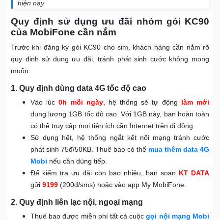
hiện nay
Quy định sử dụng ưu đãi nhóm gói KC90
của MobiFone cần nắm
Trước khi đăng ký gói KC90 cho sim, khách hàng cần nắm rõ
quy định sử dụng ưu đãi, tránh phát sinh cước không mong
muốn.
1. Quy định dùng data 4G tốc độ cao
Vào lúc
0h mỗi ngày
, hệ thống sẽ tự động
làm mới
dung lượng 1GB tốc độ cao. Với 1GB này, bạn hoàn toàn
có thể truy cập mọi tiện ích cần Internet trên di động.
Sử dụng hết, hệ thống ngắt kết nối mạng tránh cước
phát sinh 75đ/50KB. Thuê bao có thể
mua thêm data 4G
Mobi
nếu cần dùng tiếp.
Để kiểm tra ưu đãi còn bao nhiêu, bạn soạn
KT DATA
gửi
9199
(200đ/sms) hoặc vào app My MobiFone.
2. Quy định liên lạc nội, ngoại mạng
Thuê bao được miễn phí tất cả cuộc
gọi nội mạng Mobi