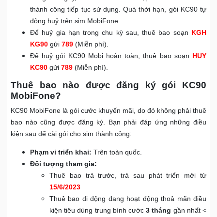
thành công tiếp tục sử dụng. Quá thời hạn, gói KC90 tự
động huỷ trên sim MobiFone.
Để huỷ gia hạn trong chu kỳ sau, thuê bao soạn
KGH
KG90
gửi
789
(Miễn phí).
Để huỷ gói KC90 Mobi hoàn toàn, thuê bao soạn
HUY
KC90
gửi
789
(Miễn phí).
Thuê bao nào được đăng ký gói KC90
MobiFone?
KC90 MobiFone là gói cước khuyến mãi, do đó không phải thuê
bao nào cũng được đăng ký. Bạn phải đáp ứng những điều
kiện sau để cài gói cho sim thành công:
Phạm vi triển khai:
Trên toàn quốc.
Đối tượng tham gia:
Thuê bao trả trước, trả sau phát triển mới từ
15/6/2023
Thuê bao di động đang hoạt động thoả mãn điều
kiện tiêu dùng trung bình cước
3 tháng
gần nhất <