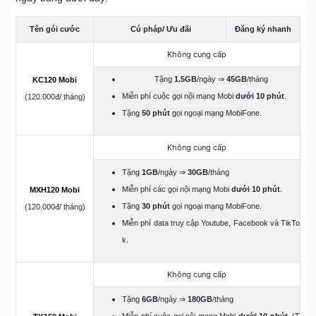
Tên gói cước
Cú pháp/ Ưu đãi
Đăng ký nhanh
Không cung cấp
Tặng
1.5GB
/ngày ⇒
45GB
/tháng
KC120 Mobi
Miễn phí cuộc gọi nội mạng Mobi
dưới 10 phút
.
(120.000đ/ tháng)
Tặng
50 phút
gọi ngoại mạng MobiFone.
Không cung cấp
Tặng
1GB
/ngày ⇒
30GB
/tháng
Miễn phí các gọi nội mạng Mobi
dưới 10 phút
.
MXH120 Mobi
Tặng
30 phút
gọi ngoại mạng MobiFone.
(120.000đ/ tháng)
Miễn phí data truy cập Youtube, Facebook và TikTo
k.
Không cung cấp
Tặng
6GB
/ngày ⇒
180GB
/tháng
Miễn phí cuộc gọi nội mạng Mobi
dưới 10 phút
. (T