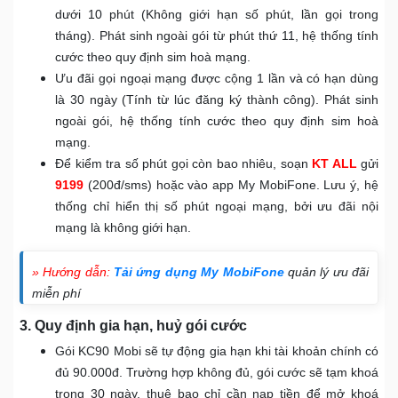
dưới 10 phút (Không giới hạn số phút, lần gọi trong
tháng). Phát sinh ngoài gói từ phút thứ 11, hệ thống tính
cước theo quy định sim hoà mạng.
Ưu đãi gọi ngoại mạng được cộng 1 lần và có hạn dùng
là 30 ngày (Tính từ lúc đăng ký thành công). Phát sinh
ngoài gói, hệ thống tính cước theo quy định sim hoà
mạng.
Để kiểm tra số phút gọi còn bao nhiêu, soạn
KT ALL
gửi
9199
(200đ/sms) hoặc vào app My MobiFone. Lưu ý, hệ
thống chỉ hiển thị số phút ngoại mạng, bởi ưu đãi nội
mạng là không giới hạn.
» Hướng dẫn:
Tải ứng dụng My MobiFone
quản lý ưu đãi
miễn phí
3. Quy định gia hạn, huỷ gói cước
Gói KC90 Mobi sẽ tự động gia hạn khi tài khoản chính có
đủ 90.000đ. Trường hợp không đủ, gói cước sẽ tạm khoá
trong 30 ngày, thuê bao chỉ cần nạp tiền để mở khoá