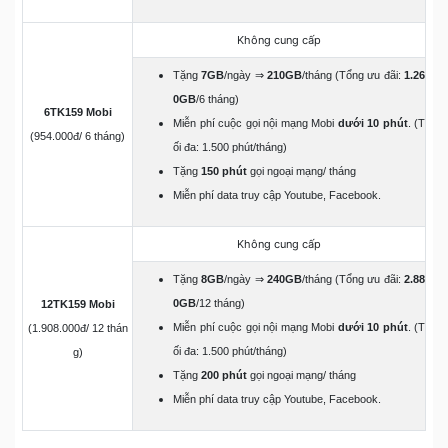
Không cung cấp
Tặng
7GB
/ngày ⇒
210GB
/tháng (Tổng ưu đãi:
1.26
0GB
/6 tháng)
6TK159 Mobi
Miễn phí cuộc gọi nội mạng Mobi
dưới 10 phút
. (T
(954.000đ/ 6 tháng)
ối đa: 1.500 phút/tháng)
Tặng
150 phút
gọi ngoại mạng/ tháng
Miễn phí data truy cập Youtube, Facebook.
Không cung cấp
Tặng
8GB
/ngày ⇒
240GB
/tháng (Tổng ưu đãi:
2.88
0GB
/12 tháng)
12TK159 Mobi
Miễn phí cuộc gọi nội mạng Mobi
dưới 10 phút
. (T
(1.908.000đ/ 12 thán
ối đa: 1.500 phút/tháng)
g)
Tặng
200 phút
gọi ngoại mạng/ tháng
Miễn phí data truy cập Youtube, Facebook.