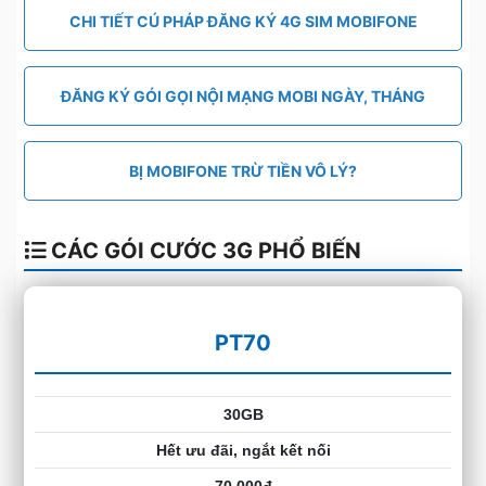
CHI TIẾT CÚ PHÁP ĐĂNG KÝ 4G SIM MOBIFONE
ĐĂNG KÝ GÓI GỌI NỘI MẠNG MOBI NGÀY, THÁNG
BỊ MOBIFONE TRỪ TIỀN VÔ LÝ?
CÁC GÓI CƯỚC 3G PHỔ BIẾN
PT70
30GB
Hết ưu đãi, ngắt kết nối
70.000đ