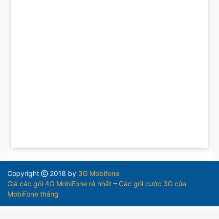
Copyright
2018 by
3G Mobifone
Giá các gói 4G MobiFone rẻ nhất
–
Các gói cước 3G của
MobiFone tháng