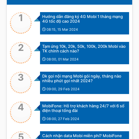
1
Hướng dẫn đăng ký 4G Mobi 1 tháng mạng
4G tốc độ cao 2024
08:15, 15 Mar 2024
2
Tạm ứng 10k, 20k, 50k, 100k, 200k Mobi vào
TK chính cách nào?
08:00, 01 Mar 2024
3
Dk gọi nội mạng Mobi gói ngày, tháng nào
nhiều phút gọi nhất 2024?
09:00, 29 Feb 2024
4
MobiFone: Hỗ trợ khách hàng 24/7 với 6 số
điện thoại tổng đài
08:00, 27 Feb 2024
5
Cách nhận data Mobi miễn phí? MobiFone