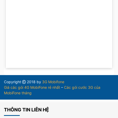
Copyright
2018 by
3G Mobifone
Giá các gói 4G MobiFone rẻ nhất
–
Các gói cước 3G của
MobiFone tháng
THÔNG TIN LIÊN HỆ