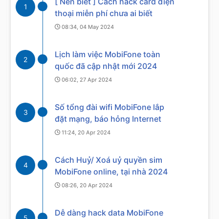
[ Nên biết ] Cách hack card điện
1
thoại miễn phí chưa ai biết
08:34, 04 May 2024
Lịch làm việc MobiFone toàn
2
quốc đã cập nhật mới 2024
06:02, 27 Apr 2024
Số tổng đài wifi MobiFone lắp
3
đặt mạng, báo hỏng Internet
11:24, 20 Apr 2024
Cách Huỷ/ Xoá uỷ quyền sim
4
MobiFone online, tại nhà 2024
08:26, 20 Apr 2024
Dễ dàng hack data MobiFone
5