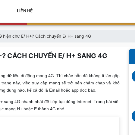
LIÊN HỆ
4G hiện chữ E/ H+? Cách chuyển E/ H+ sang 4G
H+? CÁCH CHUYỂN E/ H+ SANG 4G
ng dữ liệu di động mạng 4G. Thì chắc hẳn đã không ít lần gặp
h trạng này, việc truy cập mạng sẽ trở nên chậm chạp và khó
ứng dụng nào, kể cả đó là Email hoặc app đọc báo.
 sang 4G nhanh nhất để tiếp tục dùng Internet. Trong bài viết
hục mạng H+ hoặc E thành 4G nhé.