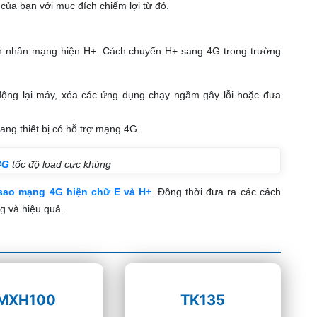
của bạn với mục đích chiếm lợi từ đó.
yên nhân mạng hiện H+. Cách chuyển H+ sang 4G trong trường
ộng lại máy, xóa các ứng dụng chạy ngầm gây lỗi hoặc đưa
ng thiết bị có hỗ trợ mạng 4G.
4G
tốc độ load cực khủng
 sao
mạng 4G hiện chữ E và H+
. Đồng thời đưa ra các cách
 và hiệu quả.
MXH100
TK135