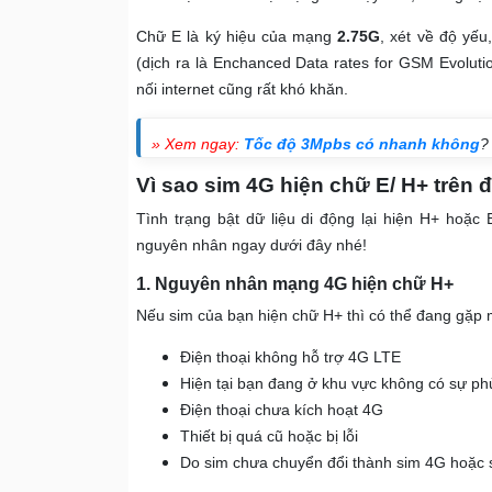
Chữ E là ký hiệu của mạng
2.75G
, xét về độ yếu
(dịch ra là Enchanced Data rates for GSM Evolutio
nối internet cũng rất khó khăn.
» Xem ngay:
Tốc độ 3Mpbs có nhanh không
?
Vì sao sim 4G hiện chữ E/ H+ trên đ
Tình trạng bật dữ liệu di động lại hiện H+ hoặc
nguyên nhân ngay dưới đây nhé!
1. Nguyên nhân mạng 4G hiện chữ H+
Nếu sim của bạn hiện chữ H+ thì có thể đang gặp m
Điện thoại không hỗ trợ 4G LTE
Hiện tại bạn đang ở khu vực không có sự p
Điện thoại chưa kích hoạt 4G
Thiết bị quá cũ hoặc bị lỗi
Do sim chưa chuyển đổi thành sim 4G hoặc si