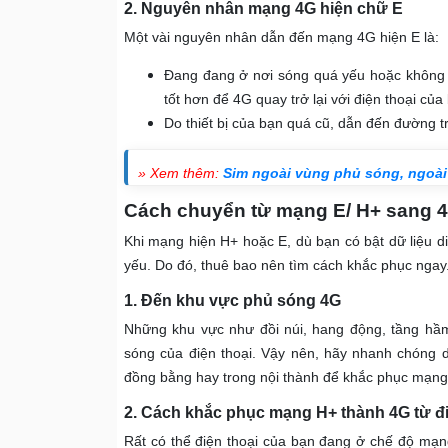
2. Nguyên nhân mạng 4G hiện chữ E
Một vài nguyên nhân dẫn đến mạng 4G hiện E là:
Đang đang ở nơi sóng quá yếu hoặc không 
tốt hơn để 4G quay trở lại với điện thoại của
Do thiết bị của bạn quá cũ, dẫn đến đường 
» Xem thêm:
Sim ngoài vùng phủ sóng, ngoà
Cách chuyển từ mạng E/ H+ sang 
Khi mạng hiện H+ hoặc E, dù bạn có bật dữ liệu d
yếu. Do đó, thuê bao nên tìm cách khắc phục ngay
1. Đến khu vực phủ sóng 4G
Những khu vực như đồi núi, hang động, tầng hầ
sóng của điện thoại. Vậy nên, hãy nhanh chóng 
đồng bằng hay trong nội thành để khắc phục mạng
2. Cách khắc phục mạng H+ thành 4G từ đi
Rất có thể điện thoại của bạn đang ở chế độ mạ