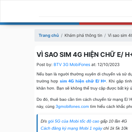
Trang chủ
Khám phá thông tin
Vì sao sim 
VÌ SAO SIM 4G HIỆN CHỮ E/ 
Post by:
BTV 3G MobiFones
at:
12/10/2023
Nếu bạn là người thường xuyên di chuyển và sử dụ
trường hợp
sim 4G hiện chữ E/ H+
. Khi gặp tìn
khăn hơn. Bạn sẽ không thể truy cập được bất kỳ 
Do đó, thuê bao cần tìm cách chuyển từ mạng E/ H+
này, cùng
3gmobifones.com
tìm hiểu cách khắc p
D/s
gói 5G của Mobi tốc độ cao
gấp 10 lần 4G
Cách đăng ký mạng Mobi 1 ngày
chỉ 1k 5k 10k