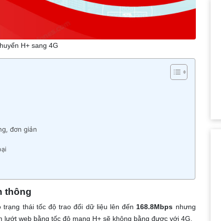
huyển H+ sang 4G
g, đơn giản
oại
n thông
trạng thái tốc độ trao đổi dữ liệu lên đến
168.8Mbps
nhưng
ệm lướt web bằng tốc độ mạng H+ sẽ không bằng được với 4G.