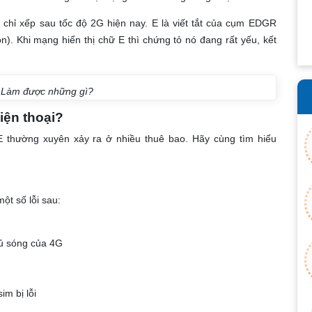
, chỉ xếp sau tốc độ 2G hiện nay. E là viết tắt của cụm EDGR
n). Khi mạng hiển thị chữ E thì chứng tỏ nó đang rất yếu, kết
 Làm được những gì?
iện thoại?
 E thường xuyên xảy ra ở nhiều thuê bao. Hãy cùng tìm hiểu
ột số lỗi sau:
hủ sóng của 4G
m bị lỗi