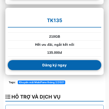
TK135
210GB
Hết ưu đãi, ngắt kết nối
135.000đ
Đăng ký ngay
Tags:
Khuyến mãi MobiFone tháng 2/2021
HỖ TRỢ VÀ DỊCH VỤ