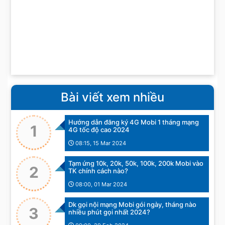
Bài viết xem nhiều
Hướng dẫn đăng ký 4G Mobi 1 tháng mạng
1
4G tốc độ cao 2024
08:15, 15 Mar 2024
Tạm ứng 10k, 20k, 50k, 100k, 200k Mobi vào
2
TK chính cách nào?
08:00, 01 Mar 2024
Dk gọi nội mạng Mobi gói ngày, tháng nào
3
nhiều phút gọi nhất 2024?