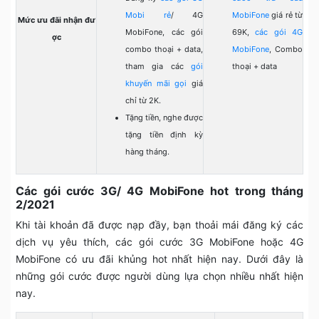
Mobi rẻ
/ 4G
MobiFone
giá rẻ từ
Mức ưu đãi nhận đư
MobiFone, các gói
69K,
các gói 4G
ợc
combo thoại + data,
MobiFone
, Combo
tham gia các
gói
thoại + data
khuyến mãi gọi
giá
chỉ từ 2K.
Tặng tiền, nghe được
tặng tiền định kỳ
hàng tháng.
Các gói cước 3G/ 4G MobiFone hot trong tháng
2/2021
Khi tài khoản đã được nạp đầy, bạn thoải mái đăng ký các
dịch vụ yêu thích, các gói cước 3G MobiFone hoặc 4G
MobiFone có ưu đãi khủng hot nhất hiện nay. Dưới đây là
những gói cước được người dùng lựa chọn nhiều nhất hiện
nay.