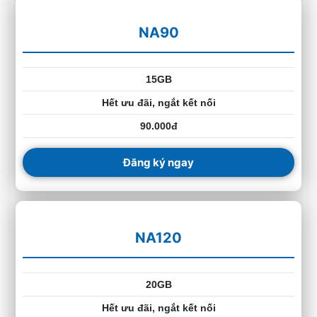
NA90
15GB
Hết ưu đãi, ngắt kết nối
90.000đ
Đăng ký ngay
NA120
20GB
Hết ưu đãi, ngắt kết nối