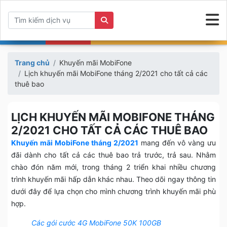
Trang chủ
Khuyến mãi MobiFone
Lịch khuyến mãi MobiFone tháng 2/2021 cho tất cả các
thuê bao
LỊCH KHUYẾN MÃI MOBIFONE THÁNG
2/2021 CHO TẤT CẢ CÁC THUÊ BAO
Khuyến mãi MobiFone tháng 2/2021
mang đến vô vàng ưu
đãi dành cho tất cả các thuê bao trả trước, trả sau. Nhằm
chào đón năm mới, trong tháng 2 triển khai nhiều chương
trình khuyến mãi hấp dẫn khác nhau. Theo dõi ngay thông tin
dưới đây để lựa chọn cho mình chương trình khuyến mãi phù
hợp.
Các gói cước 4G MobiFone 50K 100GB