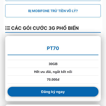
BỊ MOBIFONE TRỪ TIỀN VÔ LÝ?
CÁC GÓI CƯỚC 3G PHỔ BIẾN
PT70
30GB
Hết ưu đãi, ngắt kết nối
70.000đ
Đăng ký ngay