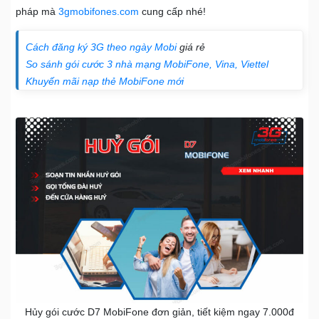
pháp mà
3gmobifones.com
cung cấp nhé!
Cách đăng ký 3G theo ngày Mobi
giá rẻ
So sánh gói cước 3 nhà mạng MobiFone, Vina, Viettel
Khuyến mãi nạp thẻ MobiFone mới
Hủy gói cước D7 MobiFone đơn giản, tiết kiệm ngay 7.000đ