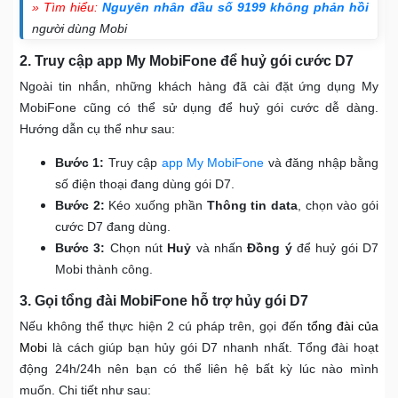
» Tìm hiểu:
Nguyên nhân đầu số 9199 không phản hồi
người dùng Mobi
2. Truy cập app My MobiFone để huỷ gói cước D7
Ngoài tin nhắn, những khách hàng đã cài đặt ứng dụng My
MobiFone cũng có thể sử dụng để huỷ gói cước dễ dàng.
Hướng dẫn cụ thể như sau:
Bước 1:
Truy cập
app My MobiFone
và đăng nhập bằng
số điện thoại đang dùng gói D7.
Bước 2:
Kéo xuống phần
Thông tin data
, chọn vào gói
cước D7 đang dùng.
Bước 3:
Chọn nút
Huỷ
và nhấn
Đồng ý
để huỷ gói D7
Mobi thành công.
3. Gọi tổng đài MobiFone hỗ trợ hủy gói D7
Nếu không thể thực hiện 2 cú pháp trên, gọi đến
tổng đài của
Mobi
là cách giúp bạn hủy gói D7 nhanh nhất. Tổng đài hoạt
động 24h/24h nên bạn có thể liên hệ bất kỳ lúc nào mình
muốn. Chi tiết như sau: