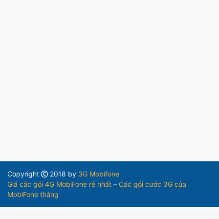
Copyright
2018 by
3G Mobifone
Giá các gói 4G MobiFone rẻ nhất
–
Các gói cước 3G của
MobiFone tháng