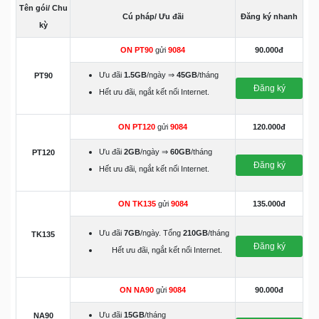
Tên gói/ Chu
Cú pháp/ Ưu đãi
Đăng ký nhanh
kỳ
ON PT90
gửi
9084
90.000đ
Ưu đãi
1.5GB
/ngày ⇒
45GB
/tháng
PT90
Đăng ký
Hết ưu đãi, ngắt kết nối Internet.
ON PT120
gửi
9084
120.000đ
Ưu đãi
2GB
/ngày ⇒
60GB
/tháng
PT120
Đăng ký
Hết ưu đãi, ngắt kết nối Internet.
ON TK135
gửi
9084
135.000đ
Ưu đãi
7GB
/ngày. Tổng
210GB
/tháng
TK135
Đăng ký
Hết ưu đãi, ngắt kết nối Internet.
ON NA90
gửi
9084
90.000đ
Ưu đãi
15GB
/tháng
NA90