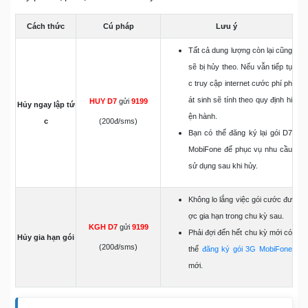
Cách thức
Cú pháp
Lưu ý
Tất cả dung lượng còn lại cũng
sẽ bị hủy theo. Nếu vẫn tiếp tụ
c truy cập internet cước phí ph
át sinh sẽ tính theo quy định hi
HUY D7
gửi
9199
Hủy ngay lập tứ
ện hành.
c
(200đ/sms)
Bạn có thể đăng ký lại gói D7
MobiFone để phục vụ nhu cầu
sử dụng sau khi hủy.
Không lo lắng việc gói cước đư
ợc gia hạn trong chu kỳ sau.
KGH D7
gửi
9199
Phải đợi đến hết chu kỳ mới có
Hủy gia hạn gói
(200đ/sms)
thể
đăng ký gói 3G MobiFone
mới.