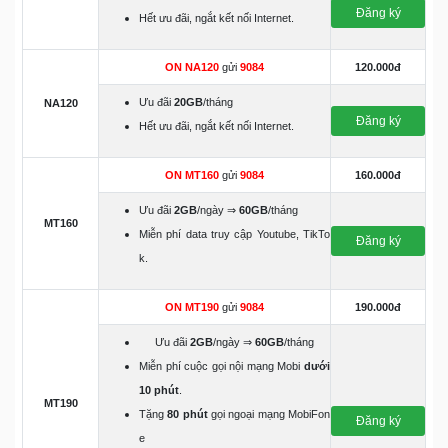
Đăng ký
Hết ưu đãi, ngắt kết nối Internet.
ON NA120
gửi
9084
120.000đ
Ưu đãi
20GB
/tháng
NA120
Đăng ký
Hết ưu đãi, ngắt kết nối Internet.
ON MT160
gửi
9084
160.000đ
Ưu đãi
2GB
/ngày ⇒
60GB
/tháng
MT160
Miễn phí data truy cập Youtube, TikTo
Đăng ký
k.
ON MT190
gửi
9084
190.000đ
Ưu đãi
2GB
/ngày ⇒
60GB
/tháng
Miễn phí cuộc gọi nội mạng Mobi
dưới
10 phút
.
MT190
Tặng
80 phút
gọi ngoại mạng MobiFon
Đăng ký
e