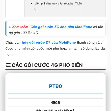
Miễn phí data truy cập Youtube, TikTo
k.
» Xem thêm:
Các gói cước 5G cho sim MobiFone
có tốc
độ gấp 100 lần 4G
Chúc bạn
hủy gói cước
D7 của MobiFone
thành công và tìm
được cho mình gói cước mới phù hợp, an tâm sử dụng lâu dài
hơn.
CÁC GÓI CƯỚC 4G PHỔ BIẾN
PT90
45GB
Hết ưu đãi, ngắt kết nối