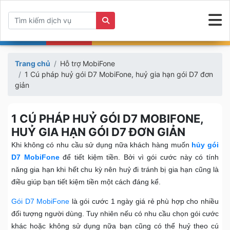
Trang chủ
Hỗ trợ MobiFone
1 Cú pháp huỷ gói D7 MobiFone, huỷ gia hạn gói D7 đơn
giản
1 CÚ PHÁP HUỶ GÓI D7 MOBIFONE,
HUỶ GIA HẠN GÓI D7 ĐƠN GIẢN
Khi không có nhu cầu sử dụng nữa khách hàng muốn
hủy gói
D7 MobiFone
để tiết kiệm tiền. Bởi vì gói cước này có tính
năng gia hạn khi hết chu kỳ nên huỷ đi tránh bị gia hạn cũng là
điều giúp bạn tiết kiệm tiền một cách đáng kể.
Gói D7 MobiFone
là gói cước 1 ngày giá rẻ phù hợp cho nhiều
đối tượng người dùng. Tuy nhiên nếu có nhu cầu chọn gói cước
khác hoặc không sử dụng nữa bạn cũng có thể huỷ theo cú