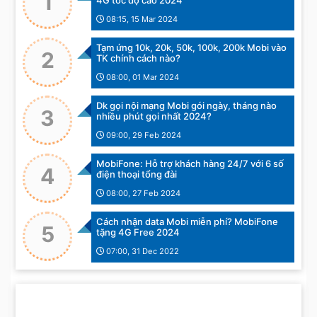
1
4G tốc độ cao 2024
08:15, 15 Mar 2024
Tạm ứng 10k, 20k, 50k, 100k, 200k Mobi vào
2
TK chính cách nào?
08:00, 01 Mar 2024
Dk gọi nội mạng Mobi gói ngày, tháng nào
3
nhiều phút gọi nhất 2024?
09:00, 29 Feb 2024
MobiFone: Hỗ trợ khách hàng 24/7 với 6 số
4
điện thoại tổng đài
08:00, 27 Feb 2024
Cách nhận data Mobi miễn phí? MobiFone
5
tặng 4G Free 2024
07:00, 31 Dec 2022