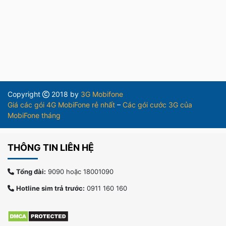
Copyright
2018 by
3G Mobifone
Giá các gói 4G MobiFone rẻ nhất
–
Các gói cước 3G của
MobiFone tháng
THÔNG TIN LIÊN HỆ
Tổng đài:
9090 hoặc 18001090
Hotline sim trả trước:
0911 160 160