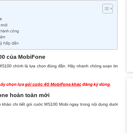
e
 mới
 thành công
nắm
ỳ hấp dẫn
00 của MobiFone
 MS100 chính là lựa chọn đúng đắn. Hãy nhanh chóng soạn tin
hãy chọn lựa
gói cước 4G MobiFone khác
đăng ký dùng.
one hoàn toàn mới
khảo chi tiết gói cước MS100 Mobi ngay trong nội dung dưới