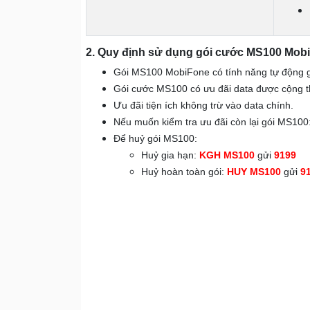
2. Quy định sử dụng gói cước MS100 Mob
Gói MS100 MobiFone có tính năng tự động gi
Gói cước MS100 có ưu đãi data được cộng th
Ưu đãi tiện ích không trừ vào data chính.
Nếu muốn kiểm tra ưu đãi còn lại gói MS100
Để huỷ gói MS100:
Huỷ gia hạn:
KGH
MS100
gửi
9199
Huỷ hoàn toàn gói:
HUY
MS100
gửi
9