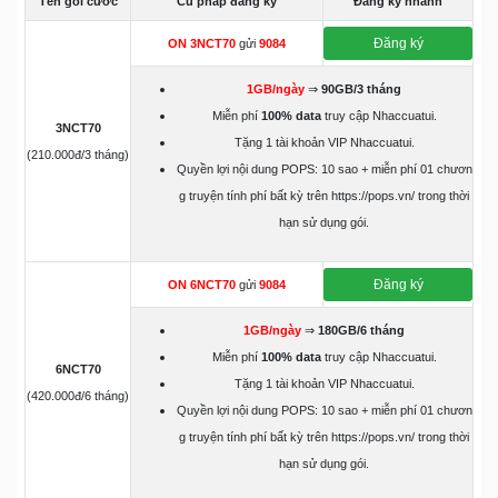
Tên gói cước
Cú pháp đăng ký
Đăng ký nhanh
Đăng ký
ON 3NCT70
gửi
9084
1GB/ngày
⇒
90GB/3 tháng
Miễn phí
100% data
truy cập Nhaccuatui.
3NCT70
Tặng 1 tài khoản VIP Nhaccuatui.
(210.000đ/3 tháng)
Quyền lợi nội dung POPS: 10 sao + miễn phí 01 chươn
g truyện tính phí bất kỳ trên https://pops.vn/ trong thời
hạn sử dụng gói.
Đăng ký
ON 6NCT70
gửi
9084
1GB/ngày
⇒
180GB/6 tháng
Miễn phí
100% data
truy cập Nhaccuatui.
6NCT70
Tặng 1 tài khoản VIP Nhaccuatui.
(420.000đ/6 tháng)
Quyền lợi nội dung POPS: 10 sao + miễn phí 01 chươn
g truyện tính phí bất kỳ trên https://pops.vn/ trong thời
hạn sử dụng gói.