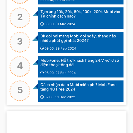
Tạm ứng 10k, 20k, 50k, 100k, 200k Mobi vào
2
TK chính cách nào?
08:00, 01 Mar 2024
Dk gọi nội mạng Mobi gói ngày, tháng nào
3
nhiều phút gọi nhất 2024?
09:00, 29 Feb 2024
MobiFone: Hỗ trợ khách hàng 24/7 với 6 số
4
điện thoại tổng đài
08:00, 27 Feb 2024
Cách nhận data Mobi miễn phí? MobiFone
5
tặng 4G Free 2024
07:00, 31 Dec 2022