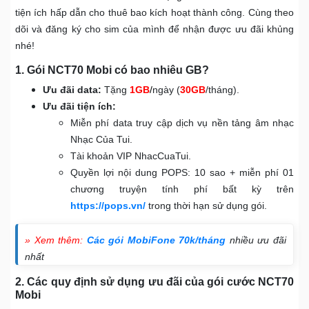
tiện ích hấp dẫn cho thuê bao kích hoạt thành công. Cùng theo
dõi và đăng ký cho sim của mình để nhận được ưu đãi khủng
nhé!
1. Gói NCT70 Mobi có bao nhiêu GB?
Ưu đãi data:
Tặng
1GB
/
ngày (
30GB
/tháng).
Ưu đãi tiện ích:
Miễn phí data truy cập dịch vụ nền tảng âm nhạc
Nhạc Của Tui.
Tài khoản VIP NhacCuaTui.
Quyền lợi nội dung POPS: 10 sao + miễn phí 01
chương truyện tính phí bất kỳ trên
https://pops.vn/
trong thời hạn sử dụng gói.
» Xem thêm:
Các gói MobiFone 70k/tháng
nhiều ưu đãi
nhất
2. Các quy định sử dụng ưu đãi của gói cước NCT70
Mobi