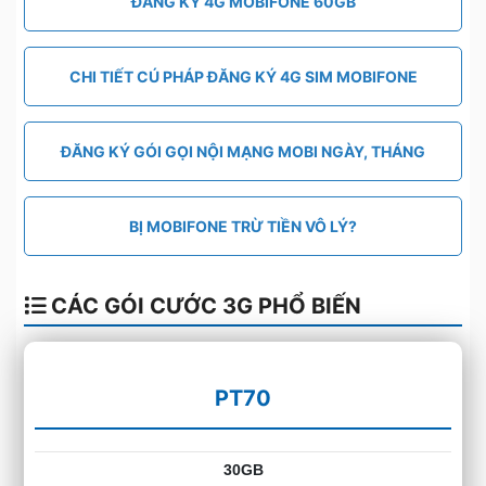
ĐĂNG KÝ 4G MOBIFONE 60GB
CHI TIẾT CÚ PHÁP ĐĂNG KÝ 4G SIM MOBIFONE
ĐĂNG KÝ GÓI GỌI NỘI MẠNG MOBI NGÀY, THÁNG
BỊ MOBIFONE TRỪ TIỀN VÔ LÝ?
CÁC GÓI CƯỚC 3G PHỔ BIẾN
PT70
30GB