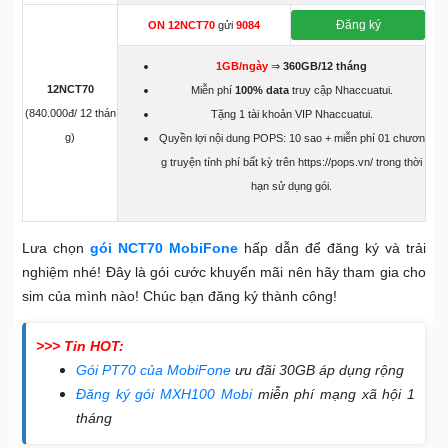
Đăng ký
ON 12NCT70
gửi
9084
1GB/ngày
⇒
360GB/12 tháng
12NCT70
Miễn phí
100% data
truy cập Nhaccuatui.
(840.000đ/ 12 thán
Tặng 1 tài khoản VIP Nhaccuatui.
g)
Quyền lợi nội dung POPS: 10 sao + miễn phí 01 chươn
g truyện tính phí bất kỳ trên https://pops.vn/ trong thời
hạn sử dụng gói.
Lưa chọn
gói NCT70 MobiFone
hấp dẫn để đăng ký và trải
nghiệm nhé! Đây là gói cước khuyến mãi nên hãy tham gia cho
sim của mình nào! Chúc bạn đăng ký thành công!
>>> Tin HOT:
Gói PT70 của MobiFone
ưu đãi 30GB áp dụng rộng
Đăng ký gói MXH100 Mobi
miễn phí mạng xã hội 1
tháng