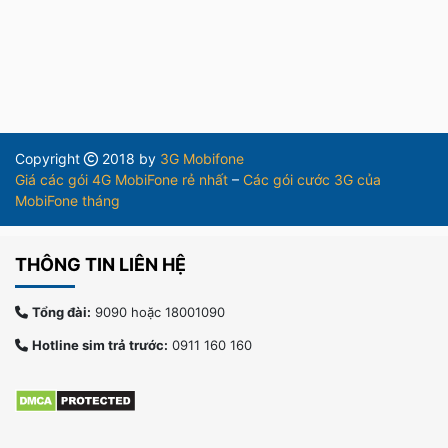
Copyright
2018 by
3G Mobifone
Giá các gói 4G MobiFone rẻ nhất
–
Các gói cước 3G của
MobiFone tháng
THÔNG TIN LIÊN HỆ
Tổng đài:
9090 hoặc 18001090
Hotline sim trả trước:
0911 160 160