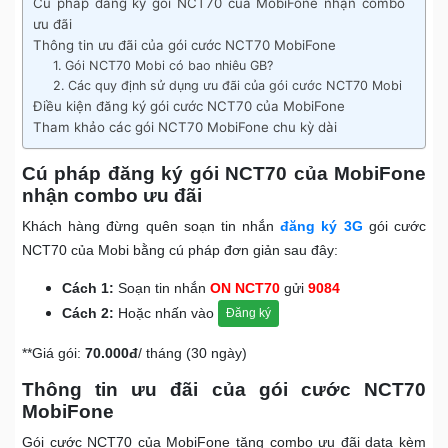
Cú pháp đăng ký gói NCT70 của MobiFone nhận combo
ưu đãi
Thông tin ưu đãi của gói cước NCT70 MobiFone
1. Gói NCT70 Mobi có bao nhiêu GB?
2. Các quy định sử dụng ưu đãi của gói cước NCT70 Mobi
Điều kiện đăng ký gói cước NCT70 của MobiFone
Tham khảo các gói NCT70 MobiFone chu kỳ dài
Cú pháp đăng ký gói NCT70 của MobiFone
nhận combo ưu đãi
Khách hàng đừng quên soạn tin nhắn
đăng ký 3G
gói cước
NCT70 của Mobi bằng cú pháp đơn giản sau đây:
Cách 1:
Soạn tin nhắn
ON NCT70
gửi
9084
Cách 2:
Hoặc nhấn vào
Đăng ký
**Giá gói:
70.000đ
/ tháng (30 ngày)
Thông tin ưu đãi của gói cước NCT70
MobiFone
Gói cước NCT70 của MobiFone tặng combo ưu đãi data kèm