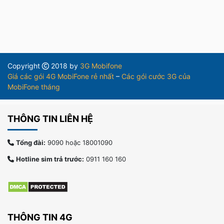
Copyright
2018 by
3G Mobifone
Giá các gói 4G MobiFone rẻ nhất
–
Các gói cước 3G của
MobiFone tháng
THÔNG TIN LIÊN HỆ
Tổng đài:
9090 hoặc 18001090
Hotline sim trả trước:
0911 160 160
THÔNG TIN 4G