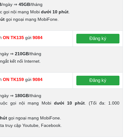
B
/ngày ⇒
45GB
/tháng
ác gọi nội mạng Mobi
dưới 10 phút
.
út
gọi ngoại mạng MobiFone.
n
ON TK135
gửi
9084
Đăng ký
/ngày ⇒
210GB
/tháng
ngắt kết nối Internet.
n
ON TK159
gửi
9084
Đăng ký
/ngày ⇒
180GB
/tháng
cuộc gọi nội mạng Mobi
dưới 10 phút
. (Tối đa: 1.000
hút
gọi ngoại mạng MobiFone.
ta truy cập Youtube, Facebook.