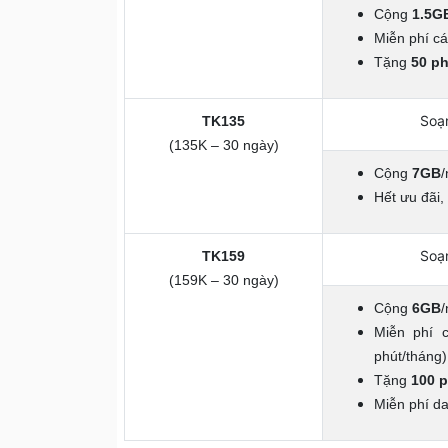
Cộng
1.5G
Miễn phí c
Tặng
50 ph
Soạ
TK135
(135K – 30 ngày)
Cộng
7GB
Hết ưu đãi, 
Soạ
TK159
(159K – 30 ngày)
Cộng
6GB
Miễn phí 
phút/tháng)
Tặng
100 p
Miễn phí da