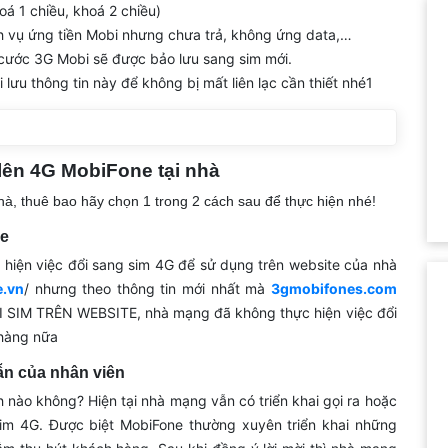
á 1 chiều, khoá 2 chiều)
h vụ ứng tiền Mobi nhưng chưa trả, không ứng data,…
 cước 3G Mobi sẽ được bảo lưu sang sim mới.
 lưu thông tin này để không bị mất liên lạc cần thiết nhé1
ên 4G MobiFone tại nhà
hà, thuê bao hãy chọn 1 trong 2 cách sau để thực hiện nhé!
ne
hiện việc đổi sang sim 4G để sử dụng trên website của nhà
e.vn
/ nhưng theo thông tin mới nhất mà
3gmobifones.com
SIM TRÊN WEBSITE, nhà mạng đã không thực hiện việc đổi
 hàng nữa
ẫn của nhân viên
h nào không? Hiện tại nhà mạng vẫn có triển khai gọi ra hoặc
sim 4G. Được biệt MobiFone thường xuyên triển khai những