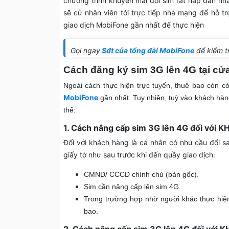
chương trình khuyến mãi đổi sim rất hấp dẫn nh
sẽ cử nhân viên tới trực tiếp nhà mạng để hỗ t
giao dịch MobiFone gần nhất để thực hiện
Gọi ngay
Sđt của tổng đài MobiFone
để kiểm t
Cách đăng ký sim 3G lên 4G tại c
Ngoài cách thực hiện trực tuyến, thuê bao còn c
MobiFone
gần nhất. Tuy nhiên, tuỳ vào khách hàn
thể:
1. Cách nâng cấp sim 3G lên 4G đối với 
Đối với khách hàng là cá nhân có nhu cầu đổi 
giấy tờ như sau trước khi đến quầy giao dịch:
CMND/ CCCD chính chủ (bản gốc).
Sim cần nâng cấp lên sim 4G.
Trong trường hợp nhờ người khác thực hiện
bao.
2. Cách nâng cấp sim 3G lên 4G đối với