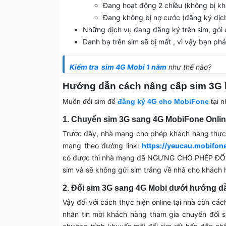
Đang hoạt động 2 chiều (không bị kho
Đang không bị nợ cước (đăng ký dịc
Những dịch vụ đang đăng ký trên sim, gói
Danh bạ trên sim sẽ bị mất , vì vậy bạn phải
Kiểm tra sim 4G Mobi 1 năm
như thế nào?
Hướng dẫn cách nâng cấp sim 3G l
Muốn đổi sim để
đăng ký 4G cho MobiFone
tại n
1. Chuyển sim 3G sang 4G MobiFone Onli
Trước đây, nhà mạng cho phép khách hàng thực 
mạng theo đường link:
https://yeucau.mobifon
có được thì nhà mạng đã NGƯNG CHO PHÉP ĐỔI 
sim và sẽ không gửi sim trắng về nhà cho khách
2. Đổi sim 3G sang 4G Mobi dưới hướng d
Vậy đối với cách thực hiện online tại nhà còn các
nhắn tin mời khách hàng tham gia chuyển đổi 