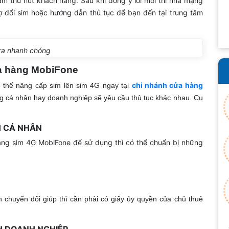
ắm thu hút khách hàng. Sau khi đồng ý lời mời thì nhà mạng
rợ đổi sim hoặc hướng dẫn thủ tục để bạn đến tại trung tâm
ra nhanh chóng
ửa hàng MobiFone
chi nhánh cửa hàng
ó thể nâng cấp sim lên sim 4G ngay tại
g cá nhân hay doanh nghiệp sẽ yêu cầu thủ tục khác nhau. Cụ
KH CÁ NHÂN
sang sim 4G MobiFone để sử dụng thì có thể chuẩn bị những
 chuyển đổi giúp thì cần phải có giấy ủy quyền của chủ thuê
 KH DOANH NGHIỆP