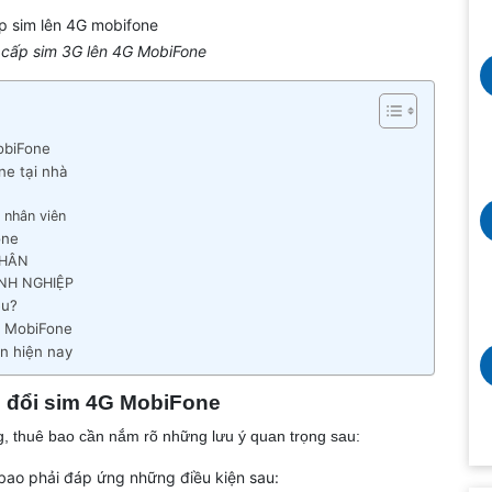
 cấp sim 3G lên 4G MobiFone
obiFone
e tại nhà
 nhân viên
one
NHÂN
OANH NGHIỆP
êu?
G MobiFone
n hiện nay
i đổi sim 4G MobiFone
g, thuê bao cần nắm rõ những lưu ý quan trọng sau:
 bao phải đáp ứng những điều kiện sau: