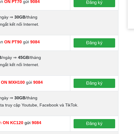
ạn
ON PT70
gửi
9084
Đăng ký
ngày ⇒
30GB
/tháng
ngắt kết nối Internet.
ạn
ON PT90
gửi
9084
Đăng ký
B
/ngày ⇒
45GB
/tháng
ngắt kết nối Internet.
n
ON MXH100
gửi
9084
Đăng ký
ngày ⇒
30GB
/tháng
ta truy cập Youtube, Facebook và TikTok.
n
ON KC120
gửi
9084
Đăng ký