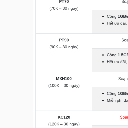
So
PT70
(70K – 30 ngày)
Cộng
1GB
/
Hết ưu đãi, 
So
PT90
(90K – 30 ngày)
Cộng
1.5G
Hết ưu đãi, 
Soạ
MXH100
(100K – 30 ngày)
Cộng
1GB
/
Miễn phí da
Soạ
KC120
(120K – 30 ngày)