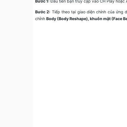
Bước 1:
Đầu tiên bạn truy cập vào CH Play hoặc A
Bước 2:
Tiếp theo tại giao diện chính của ứng
chỉnh
Body (Body Reshape), khuôn mặt (Face Be