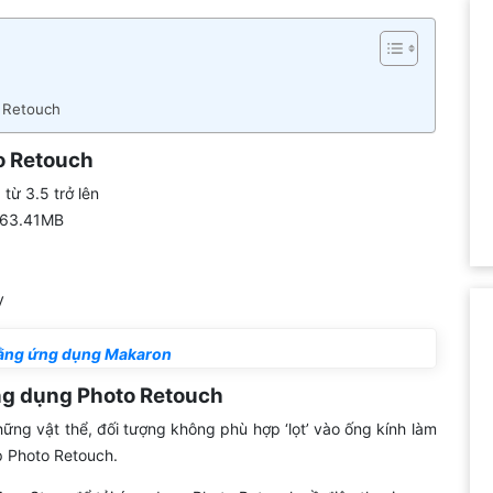
 Retouch
to Retouch
 từ 3.5 trở lên
~ 63.41MB
y
bằng ứng dụng Makaron
ng dụng Photo Retouch
ững vật thể, đối tượng không phù hợp ‘lọt’ vào ống kính làm
p Photo Retouch.