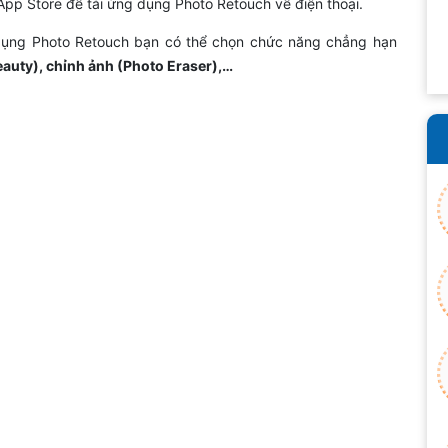
pp Store để tải ứng dụng Photo Retouch về điện thoại.
 dụng Photo Retouch bạn có thể chọn chức năng chẳng hạn
auty), chỉnh ảnh (Photo Eraser),…