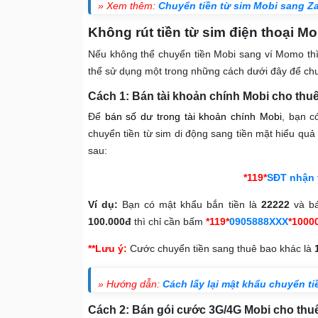
» Xem thêm:
Chuyển tiền từ sim Mobi sang Z
Không rút tiền từ sim điện thoại 
Nếu không thể chuyển tiền Mobi sang ví Momo thì
thể sử dụng một trong những cách dưới đây để chu
Cách 1: Bán tài khoản chính Mobi cho thu
Để
bán số dư trong tài khoản chính Mobi
, bạn c
chuyển tiền từ sim di động sang tiền mặt hiểu quả
sau:
*119*
SĐT nhận 
Ví dụ:
Bạn có mật khẩu bắn tiền là
22222
và bá
100.000đ
thì chỉ cần bấm
*119*
0905888XXX
*1000
**Lưu ý:
Cước chuyển tiền sang thuê bao khác là
» Hướng dẫn:
Cách lấy lại mật khẩu chuyển t
Cách 2: Bán gói cước 3G/4G Mobi cho thu