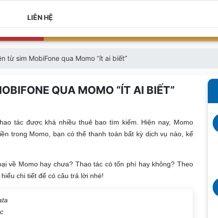
LIÊN HỆ
n từ sim MobiFone qua Momo “ít ai biết”
OBIFONE QUA MOMO “ÍT AI BIẾT”
thao tác được khá nhiều thuê bao tìm kiếm. Hiện nay, Momo
 tiền trong Momo, bạn có thể thanh toán bất kỳ dịch vụ nào, kể
hoại về Momo hay chưa? Thao tác có tốn phí hay không? Theo
hiểu chi tiết để có câu trả lời nhé!
ata
ắc