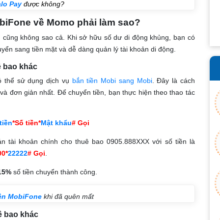
alo Pay
được không?
MobiFone về Momo phải làm sao?
 cũng không sao cả. Khi sở hữu số dư di động khủng, bạn có
yển sang tiền mặt và dễ dàng quản lý tài khoản di động.
ê bao khác
ó thể sử dụng dịch vụ
bắn tiền Mobi sang Mobi
. Đây là cách
 và đơn giản nhất. Để chuyển tiền, bạn thực hiện theo thao tác
tiền
*Số tiền*
Mật khẩu
# Gọi
n tài khoản chính cho thuê bao 0905.888XXX với số tiền là
00*
22222
#
Gọi
.
15%
số tiền chuyển thành công.
iền MobiFone
khi đã quên mất
ê bao khác