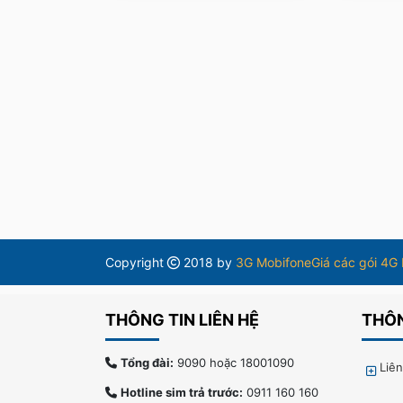
Copyright
2018 by
3G Mobifone
Giá các gói 4G
THÔNG TIN LIÊN HỆ
THÔN
Tổng đài:
9090 hoặc 18001090
Liê
Hotline sim trả trước:
0911 160 160