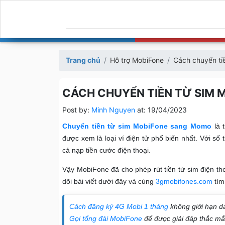
Trang chủ
Hỗ trợ MobiFone
Cách chuyển tiề
CÁCH CHUYỂN TIỀN TỪ SIM M
Post by:
Minh Nguyen
at:
19/04/2023
Chuyển tiền từ sim MobiFone sang Momo
là 
được xem là loại ví điện tử phổ biến nhất. Với số
cả nạp tiền cước điện thoại.
Vậy MobiFone đã cho phép rút tiền từ sim điện t
dõi bài viết dưới đây và cùng
3gmobifones.com
tìm 
Cách đăng ký 4G Mobi 1 tháng
không giới hạn d
Gọi tổng đài MobiFone
để được giải đáp thắc m