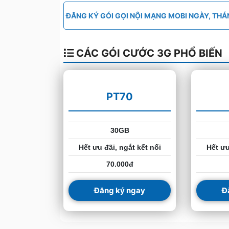
ĐĂNG KÝ GÓI GỌI NỘI MẠNG MOBI NGÀY, TH
CÁC GÓI CƯỚC 3G PHỔ BIẾN
PT70
30GB
Hết ưu đãi, ngắt kết nối
Hết ưu
70.000đ
Đăng ký ngay
Đ