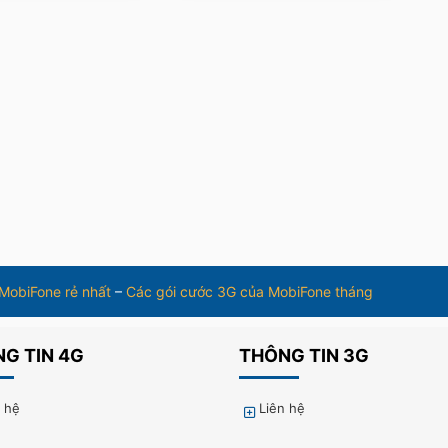
 MobiFone rẻ nhất
–
Các gói cước 3G của MobiFone tháng
G TIN 4G
THÔNG TIN 3G
n hệ
Liên hệ