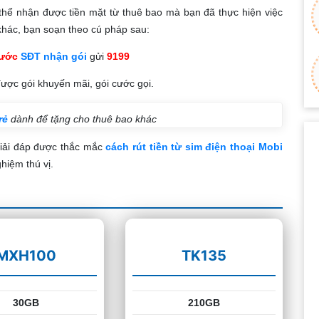
hể nhận được tiền mặt từ thuê bao mà bạn đã thực hiện việc
 khác, bạn soạn theo cú pháp sau:
cước
SĐT nhận gói
gửi
9199
ược gói khuyến mãi, gói cước gọi.
rẻ
dành để tặng cho thuê bao khác
giải đáp được thắc mắc
cách rút tiền từ sim điện thoại Mobi
hiệm thú vị.
MXH100
TK135
30GB
210GB