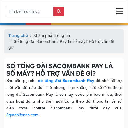
Trang chủ
Khám phá thông tin
Số tổng đài Sacombank Pay là số mấy? Hỗ trợ vấn đề
gì?
SỐ TỔNG ĐÀI SACOMBANK PAY LÀ
SỐ MẤY? HỖ TRỢ VẤN ĐỀ GÌ?
Bạn cần gọi cho
số tổng đài Sacombank Pay
để nhờ hỗ trợ
một vấn đề nào đó. Thế nhưng, bạn không biết số điện thoại
tổng đài Sacombank Pay là số mấy, cước phí bao nhiêu, thời
gian hoạt động như thế nào? Cùng theo dõi thông tin về số
điện thoại hotline Sacombank Pay dưới đây của
3gmobifones.com
.