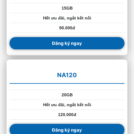
15GB
Hết ưu đãi, ngắt kết nối
90.000đ
Đăng ký ngay
NA120
20GB
Hết ưu đãi, ngắt kết nối
120.000đ
Đăng ký ngay