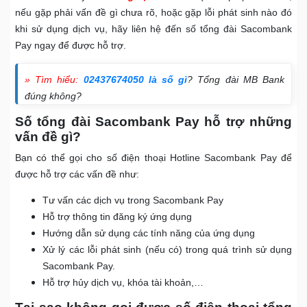
nếu gặp phải vấn đề gì chưa rõ, hoặc gặp lỗi phát sinh nào đó
khi sử dụng dịch vụ, hãy liên hệ đến số tổng đài Sacombank
Pay ngay để được hỗ trợ.
» Tìm hiểu:
02437674050 là số gì
? Tổng đài MB Bank
đúng không?
Số tổng đài Sacombank Pay hỗ trợ những
vấn đề gì?
Bạn có thể gọi cho số điện thoại Hotline Sacombank Pay để
được hỗ trợ các vấn đề như:
Tư vấn các dịch vụ trong Sacombank Pay
Hỗ trợ thông tin đăng ký ứng dụng
Hướng dẫn sử dụng các tính năng của ứng dụng
Xử lý các lỗi phát sinh (nếu có) trong quá trình sử dụng
Sacombank Pay.
Hỗ trợ hủy dịch vụ, khóa tài khoản,…