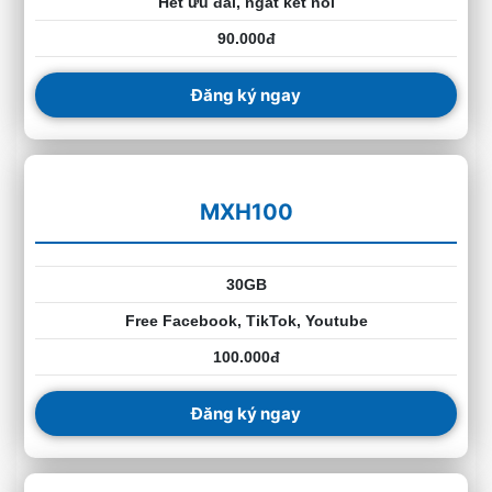
Hết ưu đãi, ngắt kết nối
90.000đ
Đăng ký ngay
MXH100
30GB
Free Facebook, TikTok, Youtube
100.000đ
Đăng ký ngay