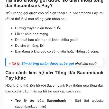
Tại sao không gọi được số điện thoại tổng
đài Sacombank Pay?
Nếu không gọi được cho số điện thoại của Sacombank Pay, thì
rất có thể là vì một số nguyên nhân sau:
Đường truyền điện thoại bị lỗi
Lỗi từ phía nhà mạng
Do thuê bao của bạn bị khóa chiều gọi đi
Do sim bị hỏng, lỗi
Bạn đang ở khu vực có sóng yếu hoặc không có sóng.
» Xử lý:
Sim không nhận được cuộc gọi
phải làm sao?
Các cách liên hệ với Tổng đài Sacombank
Pay khác
Nếu không thể liên hệ với Sacombank Pay thông qua tổng đài,
bạn có thể gặp nhân sự hỗ trợ qua các cách sau:
Trợ lý ảo của Sacombank
– Sari (tại website
sacombank.com.vn)