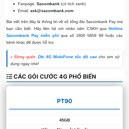
Fanpage:
Sacombank
(có tích xanh)
Email:
ask@sacombank.com
Bài viết trên đây là thông tin về số tổng đài Sacombank Pay mà
bạn cần biết. Hãy liên hệ với nhân viên CSKH qua
Hotline
Sacombank Pay
miễn phí
qua số 1800 5858 88 hoặc các
kênh khác để được hỗ trợ.
» Đừng quên:
Dki 4G MobiFone tốc độ cao
cho sim sử
dụng ngay nhé!
CÁC GÓI CƯỚC 4G PHỔ BIẾN
PT90
45GB