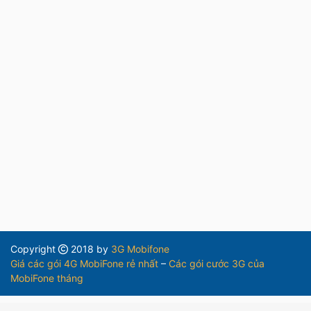
Copyright
2018 by
3G Mobifone
Giá các gói 4G MobiFone rẻ nhất
–
Các gói cước 3G của
MobiFone tháng