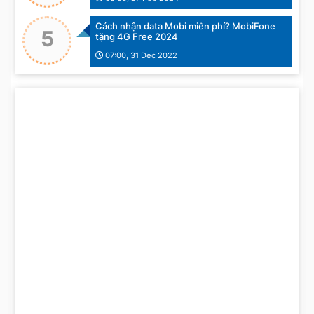
Cách nhận data Mobi miễn phí? MobiFone
5
tặng 4G Free 2024
07:00, 31 Dec 2022