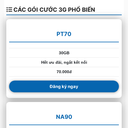
CÁC GÓI CƯỚC 3G PHỔ BIẾN
PT70
30GB
Hết ưu đãi, ngắt kết nối
70.000đ
Đăng ký ngay
NA90