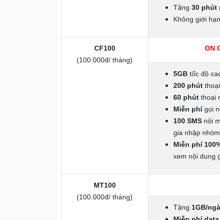
Tặng
30 phút
Không giới hạn
CF100
ON 
(100.000đ/ tháng)
5GB
tốc độ ca
200 phút
thoạ
60 phút
thoại
Miễn phí
gọi n
100 SMS
nội 
gia nhập nhóm
Miễn phí 100
xem nội dung 
MT100
(100.000đ/ tháng)
Tặng
1GB/ngà
Miễn phí data