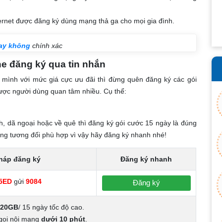
ternet được đăng ký dùng mạng thả ga cho mọi gia đình.
hay không
chính xác
e đăng ký qua tin nhắn
mình với mức giá cực ưu đãi thì đừng quên đăng ký các gói
được người dùng quan tâm nhiều. Cụ thể:
h, dã ngoại hoặc về quê thì đăng ký gói cước 15 ngày là đúng
dụng tương đối phù hợp vì vậy hãy đăng ký nhanh nhé!
háp đăng ký
Đăng ký nhanh
5ED
gửi
9084
Đăng ký
120GB
/ 15 ngày tốc độ cao.
gọi nội mạng
dưới 10 phút
.