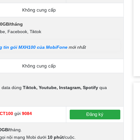
Không cung cấp
30GB/tháng
be, Facebook, Tiktok
 tin gói MXH100 của MobiFone
mới nhất
Không cung cấp
n data dùng
Tiktok, Youtube, Instagram, Spotify
qua
CT100
gửi
9084
Đăng ký
0GB/
tháng.
 gọi nội mạng Mobi dưới
10 phút
/cuộc.