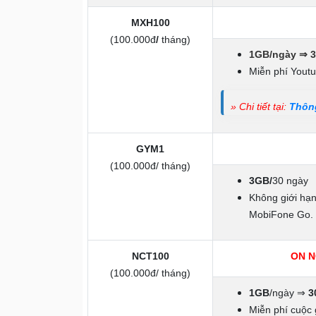
MXH100
(100.000đ
/
tháng)
1GB/ngày ⇒ 
Miễn phí Youtu
» Chi tiết tại:
Thông
GYM1
(100.000đ/ tháng)
3GB/
30 ngày
Không giới hạ
MobiFone Go.
NCT100
ON N
(100.000đ/ tháng)
1GB
/ngày ⇒
3
Miễn phí cuộc