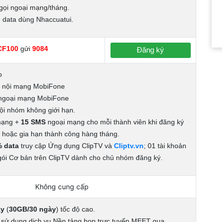
gọi ngoại mạng/tháng.
 data dùng Nhaccuatui.
CF100
gửi
9084
Đăng ký
o
i nội mạng MobiFone
 ngoại mạng MobiFone
ội nhóm không giới hạn.
mạng +
15 SMS
ngoại mạng cho mỗi thành viên khi đăng ký
 hoặc gia hạn thành công hàng tháng.
% data
truy cập Ứng dụng ClipTV và
Cliptv.vn
; 01 tài khoản
gói Cơ bản trên ClipTV dành cho chủ nhóm đăng ký.
Không cung cấp
y
(
30GB/30 ngày
) tốc độ cao.
sử dụng dịch vụ Nền tảng họp trực tuyến MEET qua