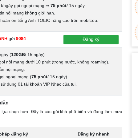
t
/ngày gọi ngoại mạng ⇒
75 phút
/ 15 ngày
tin nội mạng không giới hạn.
 khoản ôn tiếng Anh TOEIC nâng cao trên mobiEdu.
5NH
gửi
9084
Đăng ký
ngày (
120GB
/ 15 ngày).
gọi nội mạng dưới 10 phút (trong nước, không roaming).
hắn nội mạng.
gọi ngoại mạng (
75 phút
/ 15 ngày).
sử dụng 01 tài khoản VIP Nhạc của tui.
 dẫn
ự lựa chọn hơn. Đây là các gói khá phổ biến và đang làm mưa
pháp đăng ký
Đăng ký nhanh