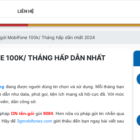
LIÊN HỆ
 gói MobiFone 100k/ Tháng hấp dẫn nhất 2024
E 100K/ THÁNG HẤP DẪN NHẤT
ng
đang được người dùng tin chọn và sử dụng. Mỗi tháng bạn
 dẫn như data, phút gọi, tiện ích mạng xã hội cực đã. Với mức
viên, dân công sở.
ú pháp
ON tên-gói
gửi
9084
. Hơn nữa cú pháp gửi tin nhắn qua
. Hãy để
3gmobifones.com
giới thiệu đến bạn ngay bài viết sau