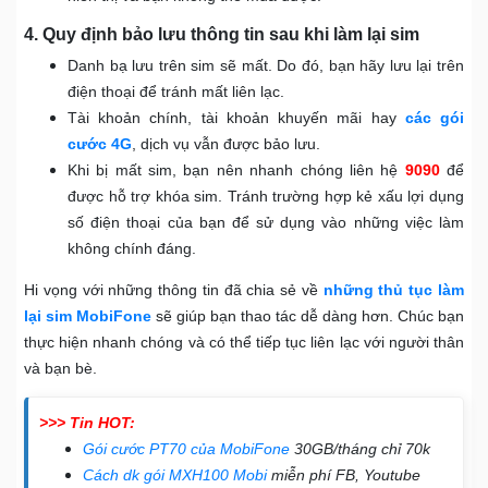
4. Quy định bảo lưu thông tin sau khi làm lại sim
Danh bạ lưu trên sim sẽ mất. Do đó, bạn hãy lưu lại trên
điện thoại để tránh mất liên lạc.
Tài khoản chính, tài khoản khuyến mãi hay
các gói
cước 4G
, dịch vụ vẫn được bảo lưu.
Khi bị mất sim, bạn nên nhanh chóng liên hệ
9090
để
được hỗ trợ khóa sim. Tránh trường hợp kẻ xấu lợi dụng
số điện thoại của bạn để sử dụng vào những việc làm
không chính đáng.
Hi vọng với những thông tin đã chia sẻ về
những thủ tục làm
lại sim MobiFone
sẽ giúp bạn thao tác dễ dàng hơn. Chúc bạn
thực hiện nhanh chóng và có thể tiếp tục liên lạc với người thân
và bạn bè.
>>> Tin HOT:
Gói cước PT70 của MobiFone
30GB/tháng chỉ 70k
Cách dk gói MXH100 Mobi
miễn phí FB, Youtube