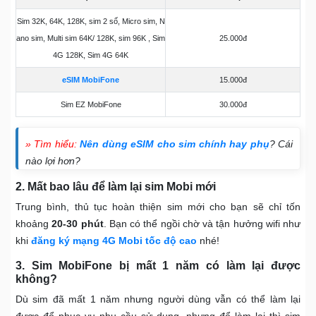
Sim 32K, 64K, 128K, sim 2 số, Micro sim, N
ano sim, Multi sim 64K/ 128K, sim 96K , Sim
25.000đ
4G 128K, Sim 4G 64K
eSIM MobiFone
15.000đ
Sim EZ MobiFone
30.000đ
» Tìm hiểu:
Nên dùng eSIM cho sim chính hay phụ
? Cái
nào lợi hơn?
2. Mất bao lâu để làm lại sim Mobi mới
Trung bình, thủ tục hoàn thiện sim mới cho bạn sẽ chỉ tốn
khoảng
20-30 phút
. Bạn có thể ngồi chờ và tận hưởng wifi như
khi
đăng ký mạng 4G Mobi tốc độ cao
nhé!
3. Sim MobiFone bị mất 1 năm có làm lại được
không?
Dù sim đã mất 1 năm nhưng người dùng vẫn có thể làm lại