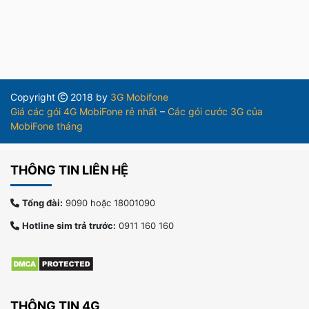
Copyright
2018 by
3G Mobifone
Giá các gói 4G MobiFone rẻ nhất
–
Các gói cước 3G của
MobiFone tháng
THÔNG TIN LIÊN HỆ
Tổng đài:
9090 hoặc 18001090
Hotline sim trả trước:
0911 160 160
THÔNG TIN 4G