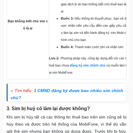
giao dịch lý do bạn không biết chủ thuê bao là
ai.
Bước 3:
Nếu thông tin thuyết phục, bạn sẽ đ
Bạn không biết chủ sim c
ược nhân viên yêu cầu điền vào giấy yêu cầ
ũ là ai
u làm lại sim và tiến hành đăng ký sim Mobi c
hính chủ cho bạn.
Bước 4:
Thanh toán cước phí và nhận sim.
Lưu ý:
Phương pháp này cũng áp dụng đối với các t
huê bao chưa
đăng ký sim chính chủ
và muốn làm l
ại sim MobiFone.
» Tìm hiểu:
1 CMND đăng ký được bao nhiêu sim chính
chủ
?
3. Sim bị huỷ có làm lại được không?
Khi sim bị hủy tất cả các thông tin thuê bao trên sim cũng sẽ bị
hủy theo và được trên hệ thống của MobiFone, vì thế dù vẫn
giữ thẻ sim nhưng bạn không sử dụng được. Trước khi bị hủy,