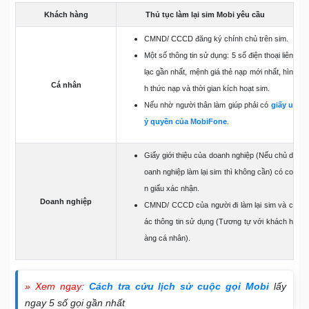
Khách hàng
Thủ tục làm lại sim Mobi yêu cầu
CMND/ CCCD đăng ký chính chủ trên sim.
Một số thông tin sử dụng: 5 số điện thoại liên
lạc gần nhất, mệnh giá thẻ nạp mới nhất, hìn
Cá nhân
h thức nạp và thời gian kích hoạt sim.
Nếu nhờ người thân làm giúp phải có
giấy u
ỷ quyền của MobiFone
.
Giấy giới thiệu của doanh nghiệp (Nếu chủ d
oanh nghiệp làm lại sim thì không cần) có co
n giấu xác nhận.
Doanh nghiệp
CMND/ CCCD của người đi làm lại sim và c
ác thông tin sử dụng (Tương tự với khách h
àng cá nhân).
» Xem ngay:
Cách tra cứu lịch sử cuộc gọi Mobi
lấy
ngay 5 số gọi gần nhất