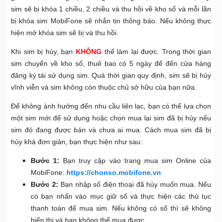
sim sẽ bị khóa 1 chiều, 2 chiều và thu hồi về kho số và mỗi lần
bị khóa sim MobiFone sẽ nhắn tin thông báo. Nếu không thực
hiện mở khóa sim sẽ bị và thu hồi.
Khi sim bị hủy, bạn
KHÔNG
thể làm lại được. Trong thời gian
sim chuyển về kho số, thuê bao có 5 ngày để đến cửa hàng
đăng ký tái sử dụng sim. Quá thời gian quy định, sim sẽ bị hủy
vĩnh viễn và sim không còn thuộc chủ sở hữu của bạn nữa.
Để không ảnh hưởng đến nhu cầu liên lạc, bạn có thể lựa chọn
một sim mới để sử dụng hoặc chọn mua lại sim đã bị hủy nếu
sim đó đang được bán và chưa ai mua. Cách mua sim đã bị
hủy khá đơn giản, bạn thực hiện như sau:
Bước 1:
Bạn truy cập vào trang mua sim Online của
MobiFone:
https://chonso.mobifone.vn
Bước 2:
Bạn nhập số điện thoại đã hủy muốn mua. Nếu
có bạn nhấn vào mục giữ số và thực hiện các thủ tục
thanh toán để mua sim. Nếu không có số thì sẽ không
hiển thị và bạn không thể mua được.