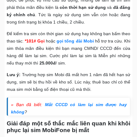
được để phục vụ nhu cầu sử dụng, nhưng để làm lại thì sim
phải thỏa mãn điều kiện là
còn thời hạn sử dụng
và
đã đăng
ký chính chủ
. Tức là ngày sử dụng sim vẫn còn hoặc đang
trong tình trạng bị khóa 1 chiều, 2 chiều.
Để kiểm tra sim còn thời gian sử dụng hay không bạn bấm theo
thao tác:
*101# Gọi
hoặc
gọi tổng đài Mobi
hỗ trợ tra cứu. Khi
sim thỏa mãn điều kiện thì bạn mang CMND/ CCCD đến cửa
hàng để làm lại sim. Cước phí làm lại sim là Miễn phí những
nếu thay mới thì
25.000đ
/ sim.
Lưu ý:
Trường hợp sim Mobi đã mất hơn 1 năm đã hết hạn sử
dụng, sim sẽ bị thu hồi về kho số. Lúc này, thuê bao chỉ có thể
mua sim mới bằng số điện thoại cũ mà thôi.
» Bạn đã biết:
Mất CCCD có làm lại sim được hay
không
?
Giải đáp một số thắc mắc liên quan khi khôi
phục lại sim MobiFone bị mất