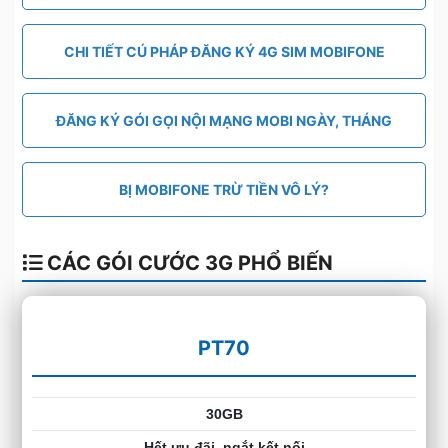
CHI TIẾT CÚ PHÁP ĐĂNG KÝ 4G SIM MOBIFONE
ĐĂNG KÝ GÓI GỌI NỘI MẠNG MOBI NGÀY, THÁNG
BỊ MOBIFONE TRỪ TIỀN VÔ LÝ?
CÁC GÓI CƯỚC 3G PHỔ BIẾN
PT70
30GB
Hết ưu đãi, ngắt kết nối