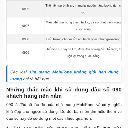
Thể hiện sự bình an, mang lại nguồn năng lượng tích c
0906
ực
Mang đến sự hưng thịnh, tài lộc, và sự phát triển trong
0907
cuộc sống
0908
Biểu tượng cho sự ấm no, hạnh phúc cho người dùng
Thể hiện sự quyền lực, đem đến những điều tốt lành, th
0909
uận lợi trong cuộc sống
Các loại
sim mạng MobiFone không giới hạn dung
lượng
chỉ rẻ bất ngờ
Những thắc mắc khi sử dụng đầu số 090
khách hàng nên nắm
090 là đầu số lâu đời của nhà mạng MobiFone và có ý nghĩa
khá đẹp cho người sử dụng. Do đó, bạn nên tìm hiểu thêm về
đầu số này để sử dụng một cách hiệu quả hơn.