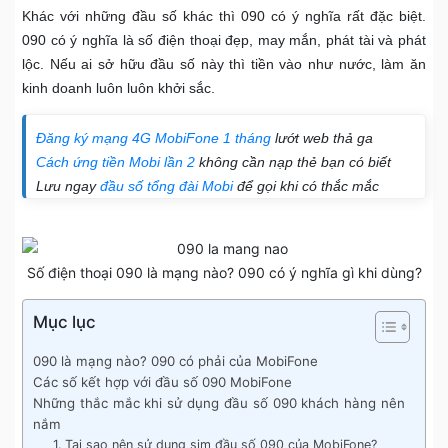
Khác với những đầu số khác thì 090 có ý nghĩa rất đặc biệt.
090 có ý nghĩa là số điện thoại đẹp, may mắn, phát tài và phát
lộc. Nếu ai sở hữu đầu số này thì tiền vào như nước, làm ăn
kinh doanh luôn luôn khởi sắc.
Đăng ký mạng 4G MobiFone 1 tháng
lướt web thả ga
Cách ứng tiền Mobi lần 2
không cần nạp thẻ bạn có biết
Lưu ngay
đầu số tổng đài Mobi
để gọi khi có thắc mắc
Số điện thoại 090 là mạng nào? 090 có ý nghĩa gì khi dùng?
Mục lục
090 là mạng nào? 090 có phải của MobiFone
Các số kết hợp với đầu số 090 MobiFone
Những thắc mắc khi sử dụng đầu số 090 khách hàng nên
nắm
1. Tại sao nên sử dụng sim đầu số 090 của MobiFone?