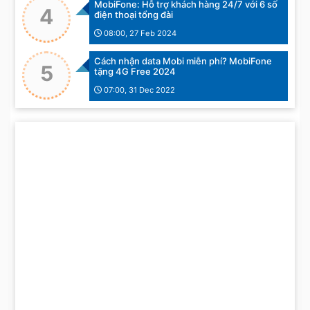
MobiFone: Hỗ trợ khách hàng 24/7 với 6 số
4
điện thoại tổng đài
08:00, 27 Feb 2024
Cách nhận data Mobi miễn phí? MobiFone
5
tặng 4G Free 2024
07:00, 31 Dec 2022