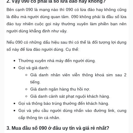
2. Vậy 090 có phải là số lừa đảo hay không?
Bên cạnh 090 là mạng nào thì 090 có lừa đảo hay không cũng
là điều mà người dùng quan tâm. 090 không phải là đầu số lừa
đảo tuy nhiên cuộc gọi này thường xuyên làm phiền bạn nên
người dùng khẳng định như vậy.
Nếu 090 có những dấu hiệu sau thì có thể là đối tượng lợi dụng
số này để lừa đảo người dùng. Cụ thể:
Thường xuyên nhá máy đến người dùng.
Gọi và giả danh:
Giả danh nhân viên viễn thông khoá sim sau 2
tiếng.
Giả danh ngân hàng thu hồi nợ.
Giả danh cảnh sát phạt nguội khách hàng.
Gọi và thông báo trúng thưởng đến khách hàng.
Gọi và yêu cầu người dùng nhấn vào đường link, cung
cấp thông tin cá nhân.
3. Mua đầu số 090 ở đâu uy tín và giá rẻ nhất?