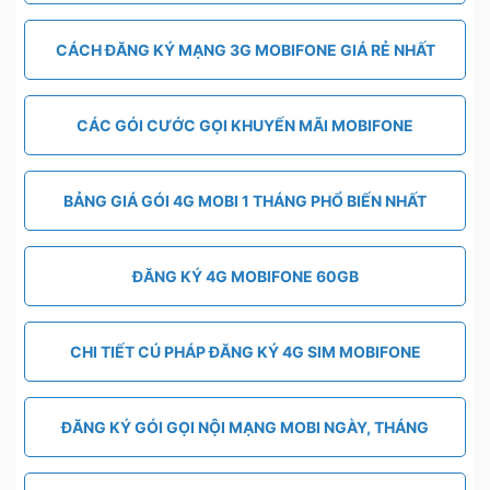
CÁCH ĐĂNG KÝ MẠNG 3G MOBIFONE GIÁ RẺ NHẤT
CÁC GÓI CƯỚC GỌI KHUYẾN MÃI MOBIFONE
BẢNG GIÁ GÓI 4G MOBI 1 THÁNG PHỔ BIẾN NHẤT
ĐĂNG KÝ 4G MOBIFONE 60GB
CHI TIẾT CÚ PHÁP ĐĂNG KÝ 4G SIM MOBIFONE
ĐĂNG KÝ GÓI GỌI NỘI MẠNG MOBI NGÀY, THÁNG