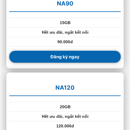
NA90
15GB
Hết ưu đãi, ngắt kết nối
90.000đ
Đăng ký ngay
NA120
20GB
Hết ưu đãi, ngắt kết nối
120.000đ