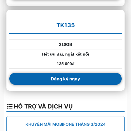
TK135
210GB
Hết ưu đãi, ngắt kết nối
135.000đ
Đăng ký ngay
HỖ TRỢ VÀ DỊCH VỤ
KHUYẾN MÃI MOBIFONE THÁNG 3/2024